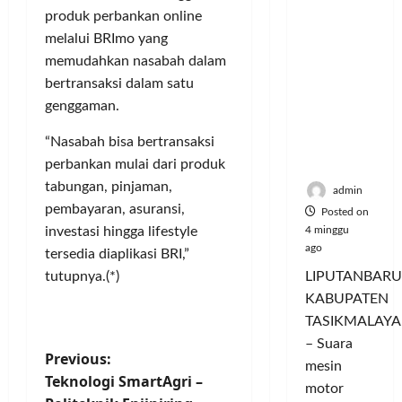
Hangatn
P
L
r
l
produk perbankan online
ya
a
u
i
u
melalui BRImo yang
Persauda
n
m
n
a
memudahkan nasabah dalam
raan di
c
a
g
s
Rumah
bertransaksi dalam satu
o
C
a
P
Panggun
r
genggaman.
o
n
a
g
a
l
P
s
“Nasabah bisa bertransaksi
Tasikmal
n
o
e
a
aya
D
perbankan mulai dari produk
r
r
r
o
I
tabungan, pinjaman,
n
d
admin
r
M
a
a
pembayaran, asuransi,
Posted on
o
A
j
n
4 minggu
investasi hingga lifestyle
n
G
u
T
ago
tersedia diaplikasi BRI,”
g
E
a
a
LIPUTANBARU
tutupnya.(*)
T
d
l
m
KABUPATEN
r
a
T
p
TASIKMALAYA
a
n
e
i
n
M
– Suara
r
l
P
Previous:
s
e
l
mesin
k
Teknologi SmartAgri –
f
n
u
a
motor