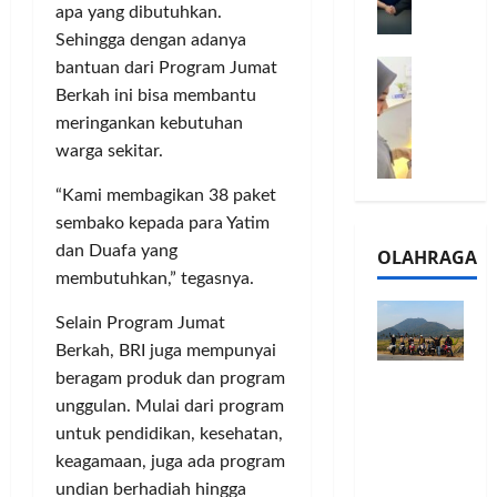
l
apa yang dibutuhkan.
m
a
2
Sehingga dengan adanya
e
n
0
M
1
bantuan dari Program Jumat
G
2
e
6
a
Berkah ini bisa membantu
6
l
S
r
J
meringankan kebutuhan
a
e
a
a
warga sekitar.
l
r
n
d
u
i
s
i
“Kami membagikan 38 paket
i
e
i
A
sembako kepada para Yatim
B
s
3
j
dan Duafa yang
OLAHRAGA
R
5
T
a
membutuhkan,” tegasnya.
I
G
a
n
m
H
h
g
Selain Program Jumat
o
a
u
U
Berkah, BRI juga mempunyai
,
d
n
M
beragam produk dan program
Touring
B
i
d
K
Penuh
unggulan. Mulai dari program
R
r
a
M
Cerita, LA
I
k
untuk pendidikan, kesehatan,
n
P
32 Riders
K
a
J
keagamaan, juga ada program
e
Nikmati
C
n
a
r
undian berhadiah hingga