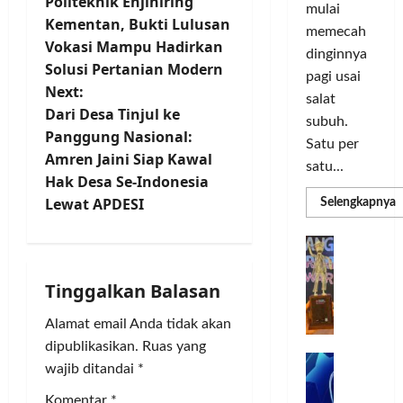
o
o
Politeknik Enjiniring
d
a
n
mulai
r
i
Kementan, Bukti Lulusan
s
I
s
memecah
m
r
d
n
Vokasi Mampu Hadirkan
dinginnya
a
i
i
o
t
Solusi Pertanian Modern
pagi usai
s
k
S
v
Next:
i
salat
a
e
a
n
Dari Desa Tinjul ke
D
n
l
subuh.
s
Panggung Nasional:
i
L
u
a
i
Satu per
Amren Jaini Siap Kawal
g
u
r
satu...
i
m
v
Hak Desa Se-Indonesia
u
Posted
t
a
h
Lewat APDESI
R
Selengkapnya
on
m
a
i
C
I
3
a
l
o
n
T
G
minggu
P
g
P
l
d
ago
a
C
e
o
L
o
b
Tinggalkan Balasan
3
a
r
r
n
u
R
b
N
I
e
n
Alamat email Anda tidak akan
H
t
a
M
s
P
g
dipublikasikan.
Ruas yang
d
n
A
i
M
k
R
i
wajib ditandai
*
k
G
a
P
e
a
T
a
E
K
n
Komentar
*