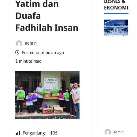
BISNIS &
Yatim dan
EKONOMI
Duafa
Fadhilah Insan
PFII
admin
Strategis
Posted on 6 bulan ago
untuk
1 minute read
Memperk
uat
Sektor
Ekonomi
dan
Moneter
Jangka
Panjang
Menenga
h
admin
Pengunjung:
105