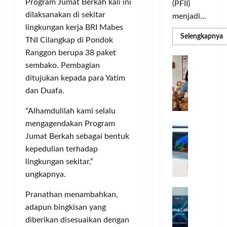
Program Jumat Berkah kali ini
(PFII)
dilaksanakan di sekitar
menjadi...
lingkungan kerja BRI Mabes
R
Selengkapnya
TNI Cilangkap di Pondok
m
a
Ranggon berupa 38 paket
P
I
S
sembako. Pembagian
N
u
ditujukan kepada para Yatim
M
A
S
dan Duafa.
C
E
d
R
M
“Alhamdulilah kami selalu
J
A
P
mengagendakan Program
A
F
M
c
Jumat Berkah sebagai bentuk
T
e
F
kepedulian terhadap
r
e
lingkungan sekitar,”
H
s
ungkapnya.
a
t
r
d
i
Pranathan menambahkan,
e
i
v
adapun bingkisan yang
a
r
a
diberikan disesuaikan dengan
l
k