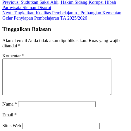
Previous:
Sudutkan Saksi Ahli, Hakim Sidang Korupsi Hibah
Pariwisata Sleman Disorot
Next:
Tingkatkan Kualitas Pembelajaran , Polbangtan Kementan
Gelar Penyiapan Pembelajaran TA 2025/2026
Tinggalkan Balasan
Alamat email Anda tidak akan dipublikasikan.
Ruas yang wajib
ditandai
*
Komentar
*
Nama
*
Email
*
Situs Web