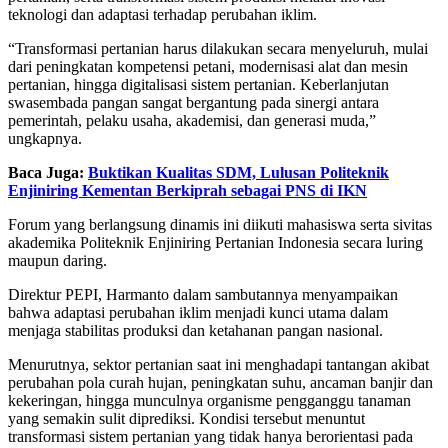
teknologi dan adaptasi terhadap perubahan iklim.
“Transformasi pertanian harus dilakukan secara menyeluruh, mulai
dari peningkatan kompetensi petani, modernisasi alat dan mesin
pertanian, hingga digitalisasi sistem pertanian. Keberlanjutan
swasembada pangan sangat bergantung pada sinergi antara
pemerintah, pelaku usaha, akademisi, dan generasi muda,”
ungkapnya.
Baca Juga:
Buktikan Kualitas SDM, Lulusan Politeknik
Enjiniring Kementan Berkiprah sebagai PNS di IKN
Forum yang berlangsung dinamis ini diikuti mahasiswa serta sivitas
akademika Politeknik Enjiniring Pertanian Indonesia secara luring
maupun daring.
Direktur PEPI, Harmanto dalam sambutannya menyampaikan
bahwa adaptasi perubahan iklim menjadi kunci utama dalam
menjaga stabilitas produksi dan ketahanan pangan nasional.
Menurutnya, sektor pertanian saat ini menghadapi tantangan akibat
perubahan pola curah hujan, peningkatan suhu, ancaman banjir dan
kekeringan, hingga munculnya organisme pengganggu tanaman
yang semakin sulit diprediksi. Kondisi tersebut menuntut
transformasi sistem pertanian yang tidak hanya berorientasi pada