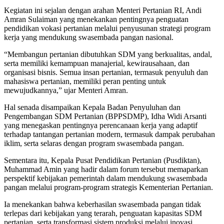
Kegiatan ini sejalan dengan arahan Menteri Pertanian RI, Andi
Amran Sulaiman yang menekankan pentingnya penguatan
pendidikan vokasi pertanian melalui penyusunan strategi program
kerja yang mendukung swasembada pangan nasional.
“Membangun pertanian dibutuhkan SDM yang berkualitas, andal,
serta memiliki kemampuan manajerial, kewirausahaan, dan
organisasi bisnis. Semua insan pertanian, termasuk penyuluh dan
mahasiswa pertanian, memiliki peran penting untuk
mewujudkannya,” ujar Menteri Amran.
Hal senada disampaikan Kepala Badan Penyuluhan dan
Pengembangan SDM Pertanian (BPPSDMP), Idha Widi Arsanti
yang menegaskan pentingnya perencanaan kerja yang adaptif
terhadap tantangan pertanian modern, termasuk dampak perubahan
iklim, serta selaras dengan program swasembada pangan.
Sementara itu, Kepala Pusat Pendidikan Pertanian (Pusdiktan),
Muhammad Amin yang hadir dalam forum tersebut memaparkan
perspektif kebijakan pemerintah dalam mendukung swasembada
pangan melalui program-program strategis Kementerian Pertanian.
Ia menekankan bahwa keberhasilan swasembada pangan tidak
terlepas dari kebijakan yang terarah, penguatan kapasitas SDM
pertanian, serta transformasi sistem produksi melalui inovasi