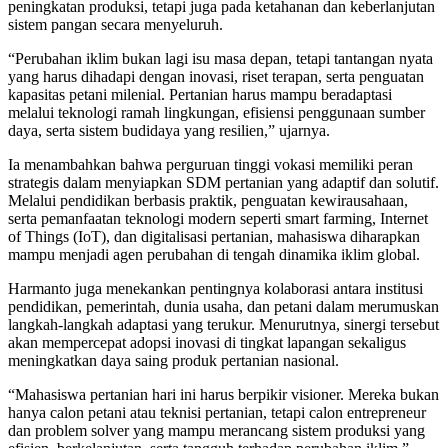
peningkatan produksi, tetapi juga pada ketahanan dan keberlanjutan
sistem pangan secara menyeluruh.
“Perubahan iklim bukan lagi isu masa depan, tetapi tantangan nyata
yang harus dihadapi dengan inovasi, riset terapan, serta penguatan
kapasitas petani milenial. Pertanian harus mampu beradaptasi
melalui teknologi ramah lingkungan, efisiensi penggunaan sumber
daya, serta sistem budidaya yang resilien,” ujarnya.
Ia menambahkan bahwa perguruan tinggi vokasi memiliki peran
strategis dalam menyiapkan SDM pertanian yang adaptif dan solutif.
Melalui pendidikan berbasis praktik, penguatan kewirausahaan,
serta pemanfaatan teknologi modern seperti smart farming, Internet
of Things (IoT), dan digitalisasi pertanian, mahasiswa diharapkan
mampu menjadi agen perubahan di tengah dinamika iklim global.
Harmanto juga menekankan pentingnya kolaborasi antara institusi
pendidikan, pemerintah, dunia usaha, dan petani dalam merumuskan
langkah-langkah adaptasi yang terukur. Menurutnya, sinergi tersebut
akan mempercepat adopsi inovasi di tingkat lapangan sekaligus
meningkatkan daya saing produk pertanian nasional.
“Mahasiswa pertanian hari ini harus berpikir visioner. Mereka bukan
hanya calon petani atau teknisi pertanian, tetapi calon entrepreneur
dan problem solver yang mampu merancang sistem produksi yang