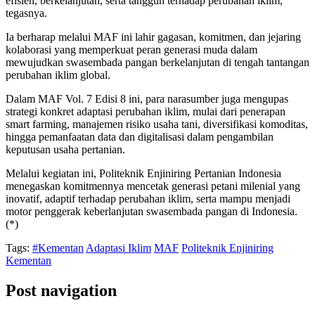
efisien, berkelanjutan, serta tangguh terhadap perubahan iklim,”
tegasnya.
Ia berharap melalui MAF ini lahir gagasan, komitmen, dan jejaring
kolaborasi yang memperkuat peran generasi muda dalam
mewujudkan swasembada pangan berkelanjutan di tengah tantangan
perubahan iklim global.
Dalam MAF Vol. 7 Edisi 8 ini, para narasumber juga mengupas
strategi konkret adaptasi perubahan iklim, mulai dari penerapan
smart farming, manajemen risiko usaha tani, diversifikasi komoditas,
hingga pemanfaatan data dan digitalisasi dalam pengambilan
keputusan usaha pertanian.
Melalui kegiatan ini, Politeknik Enjiniring Pertanian Indonesia
menegaskan komitmennya mencetak generasi petani milenial yang
inovatif, adaptif terhadap perubahan iklim, serta mampu menjadi
motor penggerak keberlanjutan swasembada pangan di Indonesia.
(*)
Tags:
#Kementan
Adaptasi Iklim
MAF
Politeknik Enjiniring
Kementan
Post navigation