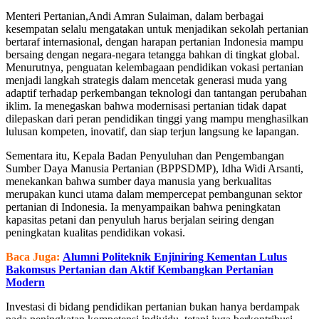
Menteri Pertanian,Andi Amran Sulaiman, dalam berbagai
kesempatan selalu mengatakan untuk menjadikan sekolah pertanian
bertaraf internasional, dengan harapan pertanian Indonesia mampu
bersaing dengan negara-negara tetangga bahkan di tingkat global.
Menurutnya, penguatan kelembagaan pendidikan vokasi pertanian
menjadi langkah strategis dalam mencetak generasi muda yang
adaptif terhadap perkembangan teknologi dan tantangan perubahan
iklim. Ia menegaskan bahwa modernisasi pertanian tidak dapat
dilepaskan dari peran pendidikan tinggi yang mampu menghasilkan
lulusan kompeten, inovatif, dan siap terjun langsung ke lapangan.
Sementara itu, Kepala Badan Penyuluhan dan Pengembangan
Sumber Daya Manusia Pertanian (BPPSDMP), Idha Widi Arsanti,
menekankan bahwa sumber daya manusia yang berkualitas
merupakan kunci utama dalam mempercepat pembangunan sektor
pertanian di Indonesia. Ia menyampaikan bahwa peningkatan
kapasitas petani dan penyuluh harus berjalan seiring dengan
peningkatan kualitas pendidikan vokasi.
Baca Juga:
Alumni Politeknik Enjiniring Kementan Lulus
Bakomsus Pertanian dan Aktif Kembangkan Pertanian
Modern
Investasi di bidang pendidikan pertanian bukan hanya berdampak