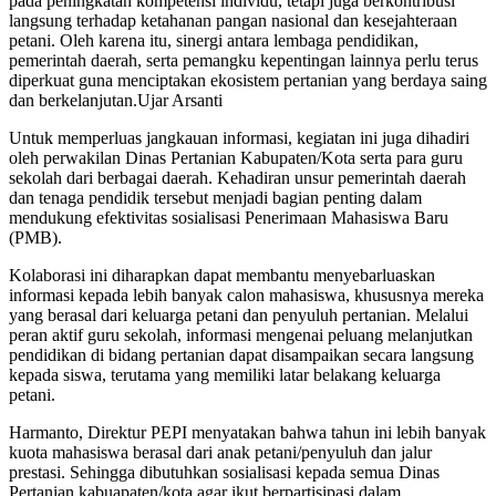
pada peningkatan kompetensi individu, tetapi juga berkontribusi
langsung terhadap ketahanan pangan nasional dan kesejahteraan
petani. Oleh karena itu, sinergi antara lembaga pendidikan,
pemerintah daerah, serta pemangku kepentingan lainnya perlu terus
diperkuat guna menciptakan ekosistem pertanian yang berdaya saing
dan berkelanjutan.Ujar Arsanti
Untuk memperluas jangkauan informasi, kegiatan ini juga dihadiri
oleh perwakilan Dinas Pertanian Kabupaten/Kota serta para guru
sekolah dari berbagai daerah. Kehadiran unsur pemerintah daerah
dan tenaga pendidik tersebut menjadi bagian penting dalam
mendukung efektivitas sosialisasi Penerimaan Mahasiswa Baru
(PMB).
Kolaborasi ini diharapkan dapat membantu menyebarluaskan
informasi kepada lebih banyak calon mahasiswa, khususnya mereka
yang berasal dari keluarga petani dan penyuluh pertanian. Melalui
peran aktif guru sekolah, informasi mengenai peluang melanjutkan
pendidikan di bidang pertanian dapat disampaikan secara langsung
kepada siswa, terutama yang memiliki latar belakang keluarga
petani.
Harmanto, Direktur PEPI menyatakan bahwa tahun ini lebih banyak
kuota mahasiswa berasal dari anak petani/penyuluh dan jalur
prestasi. Sehingga dibutuhkan sosialisasi kepada semua Dinas
Pertanian kabuapaten/kota agar ikut berpartisipasi dalam