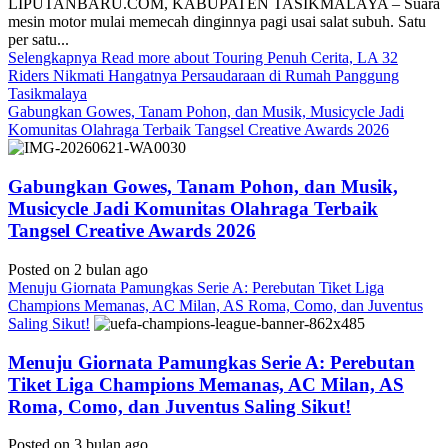
LIPUTANBARU.COM, KABUPATEN TASIKMALAYA – Suara
mesin motor mulai memecah dinginnya pagi usai salat subuh. Satu
per satu...
Selengkapnya
Read more about Touring Penuh Cerita, LA 32
Riders Nikmati Hangatnya Persaudaraan di Rumah Panggung
Tasikmalaya
Gabungkan Gowes, Tanam Pohon, dan Musik, Musicycle Jadi
Komunitas Olahraga Terbaik Tangsel Creative Awards 2026
Gabungkan Gowes, Tanam Pohon, dan Musik,
Musicycle Jadi Komunitas Olahraga Terbaik
Tangsel Creative Awards 2026
Posted on 2 bulan ago
Menuju Giornata Pamungkas Serie A: Perebutan Tiket Liga
Champions Memanas, AC Milan, AS Roma, Como, dan Juventus
Saling Sikut!
Menuju Giornata Pamungkas Serie A: Perebutan
Tiket Liga Champions Memanas, AC Milan, AS
Roma, Como, dan Juventus Saling Sikut!
Posted on 3 bulan ago