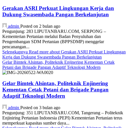
Gerakan ASRI Perkuat Lingkungan Kerja dan
Dukung Swasembada Pangan Berkelanjutan
admin
Posted on 2 bulan ago
Pengunjung: 283 LIPUTANBARU.COM, SERPONG –
Kementerian Pertanian melalui Badan Penyuluhan dan
Pengembangan SDM Pertanian (BPPSDMP) menggelar
pencanangan...
Selengkapnya
Read more about Gerakan ASRI Perkuat Lingkungan
Kerja dan Dukung Swasembada Pangan Berkelanjutan
Gelar Bimtek Alsintan, Politeknik Enjinering Kementan Cetak
Petani dan Brigade Pangan Adaptif Teknologi Modern
Gelar Bimtek Alsintan, Politeknik Enjinering
Kementan Cetak Petani dan Brigade Pangan
Adaptif Teknologi Modern
admin
Posted on 3 bulan ago
Pengunjung: 351 LIPUTANBARU.COM, Tangerang – Politeknik
Enjiniring Pertanian Indonesia (PEPI) Kementerian Pertanian terus
memperkuat kapasitas sumber daya...