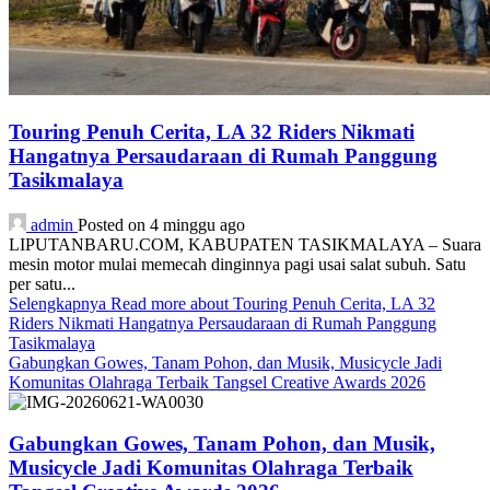
Touring Penuh Cerita, LA 32 Riders Nikmati
Hangatnya Persaudaraan di Rumah Panggung
Tasikmalaya
admin
Posted on 4 minggu ago
LIPUTANBARU.COM, KABUPATEN TASIKMALAYA – Suara
mesin motor mulai memecah dinginnya pagi usai salat subuh. Satu
per satu...
Selengkapnya
Read more about Touring Penuh Cerita, LA 32
Riders Nikmati Hangatnya Persaudaraan di Rumah Panggung
Tasikmalaya
Gabungkan Gowes, Tanam Pohon, dan Musik, Musicycle Jadi
Komunitas Olahraga Terbaik Tangsel Creative Awards 2026
Gabungkan Gowes, Tanam Pohon, dan Musik,
Musicycle Jadi Komunitas Olahraga Terbaik