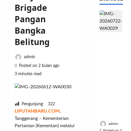
Brigade
Pangan
Bangka
PFII
Belitung
Strategis
untuk
Memperk
admin
uat
Posted on 2 bulan ago
Sektor
3 minutes read
Ekonomi
dan
Moneter
Jangka
Panjang
Pengunjung:
322
Menenga
LIPUTANBARU.COM
,
h
Tanggerang – Kementerian
admin
Pertanian (Kementan) melalui
Posted on 2