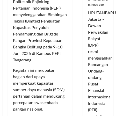
Politeknik Enjiniring
minggu ago
Pertanian Indonesia (PEPI)
LIPUTANBARU
menyelenggarakan Bimbingan
Jakarta –
Teknis (Bimtek) Penguatan
Dewan
Kapasitas Penyuluh
Perwakilan
Pendamping dan Brigade
Rakyat
Pangan Provinsi Kepulauan
(DPR)
Bangka Belitung pada 9–10
resmi
Juni 2026 di Kampus PEPI,
mengesahkan
Tangerang.
Rancangan
Kegiatan ini merupakan
Undang-
bagian dari upaya
undang
memperkuat kapasitas
Pusat
sumber daya manusia (SDM)
Finansial
pertanian dalam mendukung
Internasional
percepatan swasembada
Indonesia
pangan nasional.
(PFII)