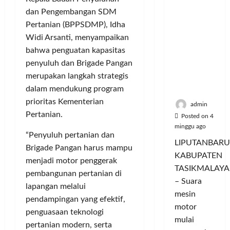
a
u
i
u
ya
n
m
dan Pengembangan SDM
n
a
Persauda
c
a
g
Pertanian (BPPSDMP), Idha
s
raan di
o
C
a
P
Widi Arsanti, menyampaikan
Rumah
r
o
n
a
bahwa penguatan kapasitas
Panggun
a
l
P
s
penyuluh dan Brigade Pangan
g
n
o
e
a
merupakan langkah strategis
Tasikmal
D
r
r
r
aya
dalam mendukung program
o
I
n
d
r
prioritas Kementerian
M
a
a
admin
o
A
j
Pertanian.
n
Posted on 4
n
G
u
T
minggu ago
g
“Penyuluh pertanian dan
E
a
a
LIPUTANBARU
T
d
Brigade Pangan harus mampu
l
m
KABUPATEN
r
a
T
p
menjadi motor penggerak
TASIKMALAYA
a
n
e
i
pembangunan pertanian di
n
– Suara
M
r
l
lapangan melalui
s
e
l
mesin
k
pendampingan yang efektif,
f
n
u
a
motor
penguasaan teknologi
o
d
a
n
mulai
pertanian modern, serta
r
i
s
I