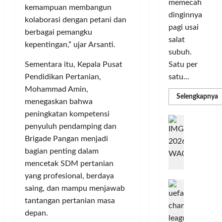
memecah
m
r
kemampuan membangun
d
n
dinginnya
a
i
i
kolaborasi dengan petani dan
o
pagi usai
s
k
S
v
berbagai pemangku
i
salat
a
e
a
kepentingan,” ujar Arsanti.
D
n
subuh.
l
s
i
L
u
i
Satu per
Sementara itu, Kepala Pusat
g
u
r
satu...
Pendidikan Pertanian,
i
m
u
Posted
Mohammad Amin,
t
a
h
R
Selengkapnya
on
menegaskan bahwa
m
a
C
I
3
a
peningkatan kompetensi
l
o
n
T
minggu
G
P
P
penyuluh pendamping dan
l
d
ago
a
C
e
o
L
Brigade Pangan menjadi
o
b
3
r
r
n
bagian penting dalam
u
R
b
N
I
e
n
mencetak SDM pertanian
H
a
M
s
P
g
yang profesional, berdaya
d
n
A
i
M
k
R
saing, dan mampu menjawab
k
G
a
P
e
a
T
tantangan pertanian masa
a
E
K
n
n
depan.
n
L
o
u
G