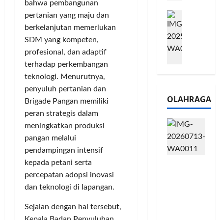
bahwa pembangunan
e
n
0
M
1
pertanian yang maju dan
G
2
e
6
a
berkelanjutan memerlukan
6
l
S
r
J
SDM yang kompeten,
a
e
a
a
profesional, dan adaptif
l
r
n
d
terhadap perkembangan
u
i
s
i
teknologi. Menurutnya,
i
e
i
A
penyuluh pertanian dan
B
s
3
j
OLAHRAGA
R
Brigade Pangan memiliki
5
T
a
I
G
a
peran strategis dalam
n
m
H
h
g
meningkatkan produksi
o
a
u
U
pangan melalui
,
d
n
M
pendampingan intensif
B
i
d
K
kepada petani serta
Touring
R
r
a
M
Penuh
percepatan adopsi inovasi
I
k
n
P
Cerita, LA
K
dan teknologi di lapangan.
a
J
e
32 Riders
C
n
a
r
Sejalan dengan hal tersebut,
Nikmati
P
L
r
l
Hangatn
Kepala Badan Penyuluhan