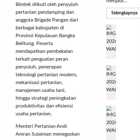
menjadi...
Bimtek diikuti oleh penyuluh
pertanian pendamping dan
R
Selengkapnya
m
anggota Brigade Pangan dari
a
P
I
berbagai kabupaten di
S
N
u
Provinsi Kepulauan Bangka
M
A
Belitung. Peserta
S
C
E
mendapatkan pembekalan
d
R
M
terkait penguatan peran
J
A
P
penyuluh, penerapan
A
F
M
c
teknologi pertanian modern,
T
e
F
mekanisasi pertanian,
r
e
manajemen usaha tani,
H
s
hingga strategi peningkatan
a
t
produktivitas dan efisiensi
r
d
i
usaha pertanian.
e
i
v
a
r
a
Menteri Pertanian Andi
l
k
l
Amran Sulaiman menegaskan
m
a
2