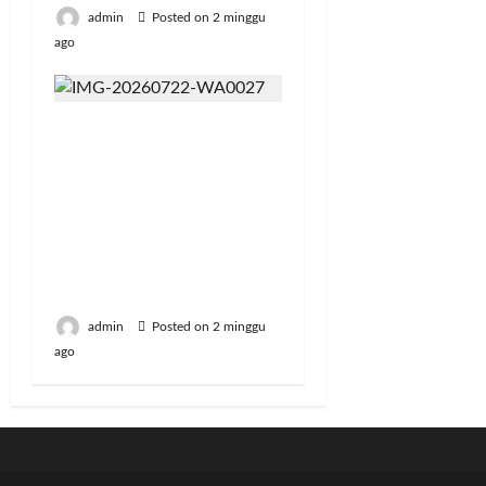
admin
Posted on 2 minggu
ago
Bangun Peternakan
Sapi Perah Terbesar di
Brebes, Mentan
Amran: Selama
Peternak Bisa Produksi
Susu, Kami Tidak Akan
Impor
admin
Posted on 2 minggu
ago