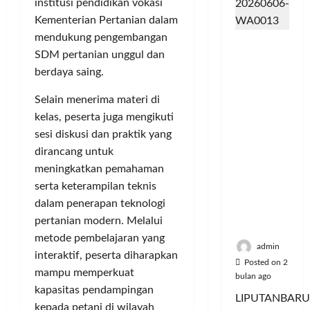
m
d
t
y
e
u
institusi pendidikan vokasi
u
e
a
r
s
Kementerian Pertanian dalam
n
r
a
i
i
Posted
mendukung pengembangan
Dinilai
i
v
n
e
on
k
SDM pertanian unggul dan
Cacat
t
e
P
6
A
,
berdaya saing.
Hukum
a
bulan
n
e
:
M
dan
ago
s
s
l
P
u
Selain menerima materi di
Dipaksak
S
i
a
e
s
kelas, peserta juga mengikuti
an,
e
A
n
r
i
Sejumlah
sesi diskusi dan praktik yang
p
t
g
e
c
PDK
e
dirancang untuk
a
g
b
y
Kosgoro
d
s
a
u
meningkatkan pemahaman
c
1957
a
P
n
t
l
serta keterampilan teknis
Tegas
M
o
a
e
dalam penerapan teknologi
Menolak
u
l
n
J
Posted
pertanian modern. Melalui
Mubes V
s
u
T
a
on
metode pembelajaran yang
i
s
i
5
d
admin
interaktif, peserta diharapkan
c
i
bulan
k
i
Posted on 2
y
mampu memperkuat
ago
U
e
K
bulan ago
c
d
kapasitas pendampingan
t
o
LIPUTANBARU
l
a
L
m
kepada petani di wilayah