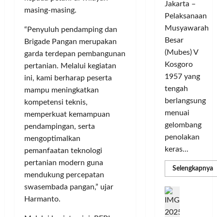
Jakarta –
e
r
i
u
masing-masing.
Pelaksanaan
G
a
g
n
e
Musyawarah
T
a
“Penyuluh pendamping dan
i
l
a
C
Besar
t
Brigade Pangan merupakan
a
n
h
a
(Mubes) V
garda terdepan pembangunan
r
g
a
s
Kosgoro
pertanian. Melalui kegiatan
G
s
m
O
1957 yang
ini, kami berharap peserta
o
e
p
l
tengah
mampu meningkatkan
w
l
i
a
berlangsung
e
kompetensi teknis,
y
o
h
s
menuai
a
n
memperkuat kemampuan
r
T
n
gelombang
s
a
pendampingan, serta
o
g
M
g
penolakan
mengoptimalkan
u
S
e
a
keras...
pemanfaatan teknologi
r
e
m
T
pertanian modern guna
i
m
a
e
R
Selengkapnya
mendukung percepatan
m
n
a
n
r
a
g
swasembada pangan,” ujar
k
a
D
b
P
C
U
i
Harmanto.
s
a
e
H
j
n
d
,
i
n
D