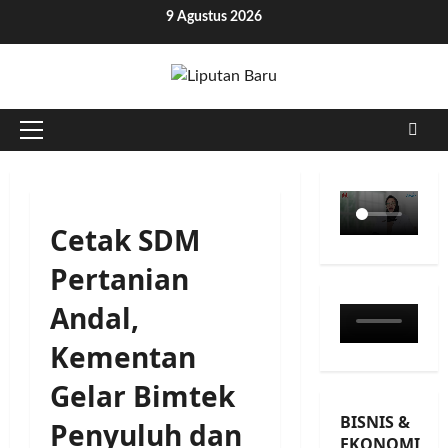
Skip
9 Agustus 2026
to
content
Primary
Menu
Cetak SDM
Pertanian
Andal,
Kementan
Gelar Bimtek
BISNIS &
Penyuluh dan
EKONOMI