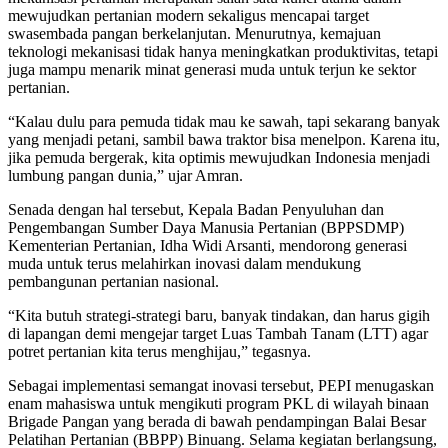
mewujudkan pertanian modern sekaligus mencapai target
swasembada pangan berkelanjutan. Menurutnya, kemajuan
teknologi mekanisasi tidak hanya meningkatkan produktivitas, tetapi
juga mampu menarik minat generasi muda untuk terjun ke sektor
pertanian.
“Kalau dulu para pemuda tidak mau ke sawah, tapi sekarang banyak
yang menjadi petani, sambil bawa traktor bisa menelpon. Karena itu,
jika pemuda bergerak, kita optimis mewujudkan Indonesia menjadi
lumbung pangan dunia,” ujar Amran.
Senada dengan hal tersebut, Kepala Badan Penyuluhan dan
Pengembangan Sumber Daya Manusia Pertanian (BPPSDMP)
Kementerian Pertanian, Idha Widi Arsanti, mendorong generasi
muda untuk terus melahirkan inovasi dalam mendukung
pembangunan pertanian nasional.
“Kita butuh strategi-strategi baru, banyak tindakan, dan harus gigih
di lapangan demi mengejar target Luas Tambah Tanam (LTT) agar
potret pertanian kita terus menghijau,” tegasnya.
Sebagai implementasi semangat inovasi tersebut, PEPI menugaskan
enam mahasiswa untuk mengikuti program PKL di wilayah binaan
Brigade Pangan yang berada di bawah pendampingan Balai Besar
Pelatihan Pertanian (BBPP) Binuang. Selama kegiatan berlangsung,