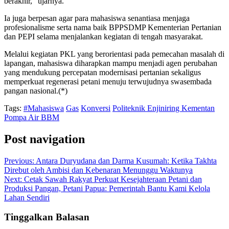
berakhir,” ujarnya.
Ia juga berpesan agar para mahasiswa senantiasa menjaga
profesionalisme serta nama baik BPPSDMP Kementerian Pertanian
dan PEPI selama menjalankan kegiatan di tengah masyarakat.
Melalui kegiatan PKL yang berorientasi pada pemecahan masalah di
lapangan, mahasiswa diharapkan mampu menjadi agen perubahan
yang mendukung percepatan modernisasi pertanian sekaligus
memperkuat regenerasi petani menuju terwujudnya swasembada
pangan nasional.(*)
Tags:
#Mahasiswa
Gas
Konversi
Politeknik Enjiniring Kementan
Pompa Air BBM
Post navigation
Previous:
Antara Duryudana dan Darma Kusumah: Ketika Takhta
Direbut oleh Ambisi dan Kebenaran Menunggu Waktunya
Next:
Cetak Sawah Rakyat Perkuat Kesejahteraan Petani dan
Produksi Pangan, Petani Papua: Pemerintah Bantu Kami Kelola
Lahan Sendiri
Tinggalkan Balasan