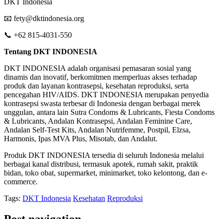
DKT Indonesia
📧 fety@dktindonesia.org
📞 +62 815-4031-550
Tentang DKT INDONESIA
DKT INDONESIA adalah organisasi pemasaran sosial yang
dinamis dan inovatif, berkomitmen memperluas akses terhadap
produk dan layanan kontrasepsi, kesehatan reproduksi, serta
pencegahan HIV/AIDS. DKT INDONESIA merupakan penyedia
kontrasepsi swasta terbesar di Indonesia dengan berbagai merek
unggulan, antara lain Sutra Condoms & Lubricants, Fiesta Condoms
& Lubricants, Andalan Kontrasepsi, Andalan Feminine Care,
Andalan Self-Test Kits, Andalan Nutrifemme, Postpil, Elzsa,
Harmonis, Ipas MVA Plus, Misotab, dan Andalut.
Produk DKT INDONESIA tersedia di seluruh Indonesia melalui
berbagai kanal distribusi, termasuk apotek, rumah sakit, praktik
bidan, toko obat, supermarket, minimarket, toko kelontong, dan e-
commerce.
Tags:
DKT Indonesia
Kesehatan
Reproduksi
Post navigation