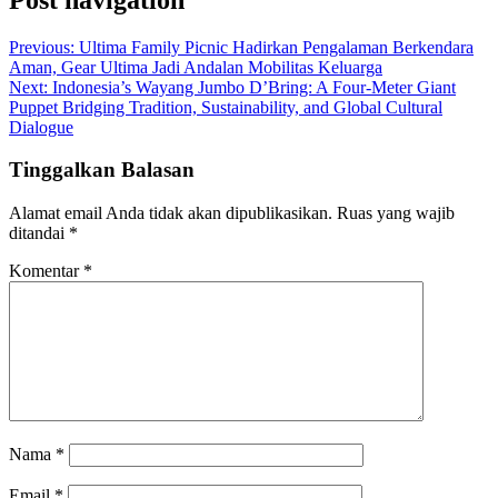
Previous:
Ultima Family Picnic Hadirkan Pengalaman Berkendara
Aman, Gear Ultima Jadi Andalan Mobilitas Keluarga
Next:
Indonesia’s Wayang Jumbo D’Bring: A Four-Meter Giant
Puppet Bridging Tradition, Sustainability, and Global Cultural
Dialogue
Tinggalkan Balasan
Alamat email Anda tidak akan dipublikasikan.
Ruas yang wajib
ditandai
*
Komentar
*
Nama
*
Email
*