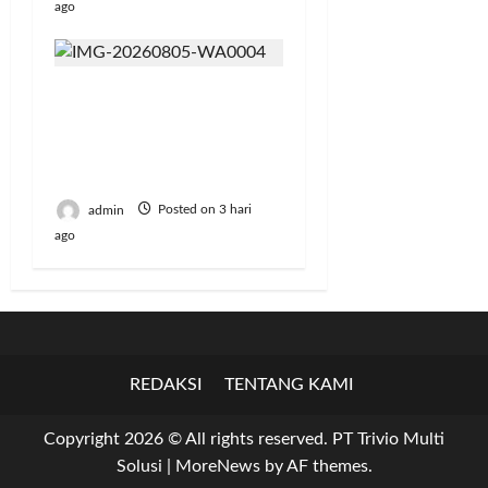
ago
Jumat Berkah, BRI
Bekasi Harapan Indah
Gaungkan Semangat
Berbagi
admin
Posted on 3 hari
ago
REDAKSI
TENTANG KAMI
Copyright 2026 © All rights reserved. PT Trivio Multi
Solusi
|
MoreNews
by AF themes.