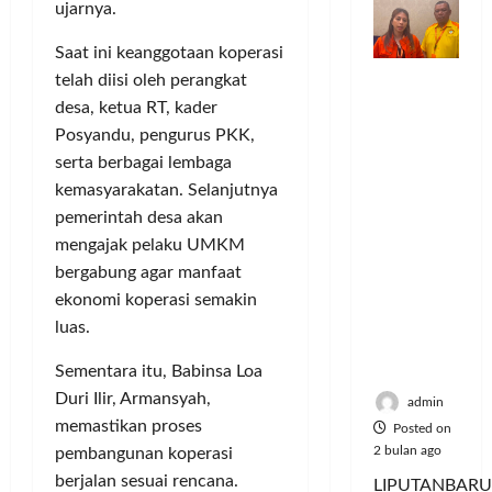
o
n
n
ujarnya.
a
S
M
m
d
t
y
e
u
Saat ini keanggotaan koperasi
u
e
a
r
s
Dinilai
n
telah diisi oleh perangkat
r
a
i
i
Posted
Cacat
i
v
n
e
desa, ketua RT, kader
k
on
Hukum
t
e
P
A
6
,
Posyandu, pengurus PKK,
dan
a
n
e
bulan
:
M
serta berbagai lembaga
Dipaksak
s
ago
s
l
P
u
kemasyarakatan. Selanjutnya
an,
S
i
a
e
s
pemerintah desa akan
Sejumlah
e
A
n
r
i
mengajak pelaku UMKM
PDK
p
t
g
e
c
Kosgoro
e
bergabung agar manfaat
a
g
b
y
1957
d
s
a
ekonomi koperasi semakin
u
c
Tegas
a
P
n
t
l
luas.
Menolak
M
o
a
e
Mubes V
u
l
Sementara itu, Babinsa Loa
n
J
Posted
s
u
T
Duri Ilir, Armansyah,
a
on
admin
i
s
i
d
5
memastikan proses
Posted on
c
i
k
bulan
i
2 bulan ago
pembangunan koperasi
y
U
ago
e
K
berjalan sesuai rencana.
LIPUTANBARU