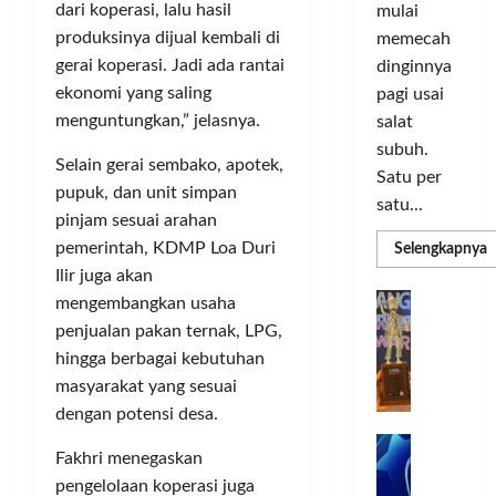
o
d
a
n
dari koperasi, lalu hasil
mulai
r
i
s
I
produksinya dijual kembali di
memecah
m
r
d
n
gerai koperasi. Jadi ada rantai
dinginnya
a
i
i
o
ekonomi yang saling
pagi usai
s
k
S
v
i
menguntungkan,” jelasnya.
salat
a
e
a
D
n
l
subuh.
s
Selain gerai sembako, apotek,
i
L
u
i
Satu per
pupuk, dan unit simpan
g
u
r
satu...
i
m
pinjam sesuai arahan
u
Posted
t
a
h
pemerintah, KDMP Loa Duri
R
Selengkapnya
on
m
a
C
I
Ilir juga akan
3
a
l
o
n
T
G
minggu
mengembangkan usaha
P
P
l
d
ago
a
C
penjualan pakan ternak, LPG,
e
o
L
o
b
3
hingga berbagai kebutuhan
r
r
n
u
R
masyarakat yang sesuai
b
N
I
e
n
H
a
dengan potensi desa.
M
s
P
g
d
n
A
i
M
k
R
Fakhri menegaskan
k
G
a
P
e
a
T
a
pengelolaan koperasi juga
E
K
n