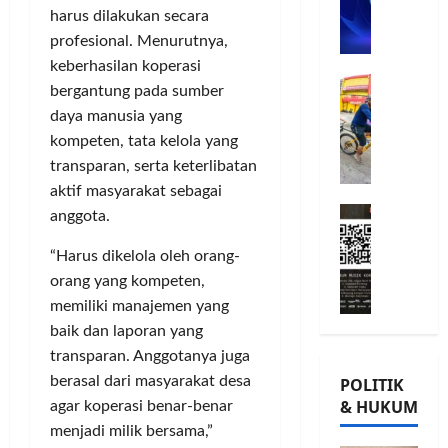
n
n
L
harus dilakukan secara
o
u
G
A
m
j
profesional. Menurutnya,
o
B
i
u
w
Posted
keberhasilan koperasi
B
G
t
G
on
e
bergantung pada sumber
e
o
m
8
i
s
daya manusia yang
r
bulan
w
e
o
,
kompeten, tata kelola yang
ago
s
e
n
r
T
transparan, serta keterlibatan
a
s
P
n
a
m
aktif masyarakat sebagai
K
e
a
n
M
a
o
r
t
anggota.
a
i
T
n
k
a
m
l
“Harus dikelola oleh orang-
Ü
s
u
P
P
a
V
e
a
orang yang kompeten,
a
o
d
R
r
t
m
h
memiliki manajemen yang
K
h
v
K
u
o
baik dan laporan yang
e
e
a
e
n
n
transparan. Anggotanya juga
-
i
s
p
g
,
berasal dari masyarakat desa
POLITIK
2
n
i
e
k
d
& HUKUM
agar koperasi benar-benar
,
l
,
r
a
a
menjadi milik bersama,”
K
a
I
c
s
n