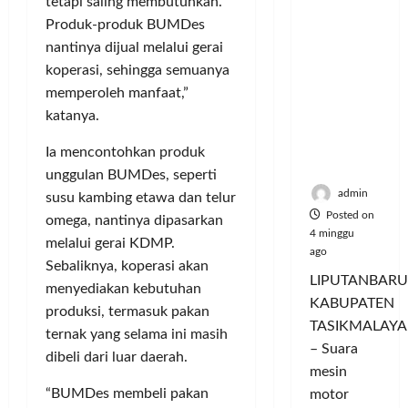
tetapi saling membutuhkan.
Hangatn
P
L
r
l
ya
Produk-produk BUMDes
a
u
i
u
Persauda
n
nantinya dijual melalui gerai
m
n
a
raan di
c
a
g
koperasi, sehingga semuanya
s
Rumah
o
C
a
P
memperoleh manfaat,”
Panggun
r
o
n
a
katanya.
g
a
l
P
s
Tasikmal
n
o
e
a
Ia mencontohkan produk
aya
D
r
r
r
unggulan BUMDes, seperti
o
I
n
d
admin
susu kambing etawa dan telur
r
M
a
a
Posted on
omega, nantinya dipasarkan
o
A
j
n
4 minggu
melalui gerai KDMP.
n
G
u
T
ago
Sebaliknya, koperasi akan
g
E
a
a
LIPUTANBARU
T
d
menyediakan kebutuhan
l
m
KABUPATEN
r
a
T
produksi, termasuk pakan
p
TASIKMALAYA
a
n
e
i
ternak yang selama ini masih
n
M
– Suara
r
l
dibeli dari luar daerah.
s
e
l
mesin
k
f
n
u
a
“BUMDes membeli pakan
motor