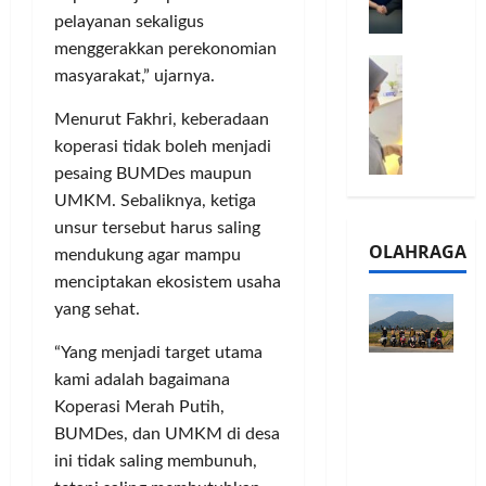
l
m
a
pelayanan sekaligus
2
e
n
0
menggerakkan perekonomian
M
1
G
2
masyarakat,” ujarnya.
e
6
a
6
l
S
r
J
Menurut Fakhri, keberadaan
a
e
a
a
koperasi tidak boleh menjadi
l
r
n
d
pesaing BUMDes maupun
u
i
s
i
UMKM. Sebaliknya, ketiga
i
e
i
A
unsur tersebut harus saling
B
s
3
j
OLAHRAGA
R
mendukung agar mampu
5
T
a
I
G
menciptakan ekosistem usaha
a
n
m
H
h
g
yang sehat.
o
a
u
U
,
d
“Yang menjadi target utama
n
M
Touring
B
i
d
kami adalah bagaimana
K
Penuh
R
r
a
M
Koperasi Merah Putih,
Cerita, LA
I
k
n
P
BUMDes, dan UMKM di desa
32 Riders
K
a
J
e
ini tidak saling membunuh,
Nikmati
C
n
a
r