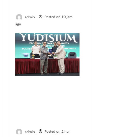
Cibinong, Ini
Perkaranya
admin
Posted on 10 jam
ago
Resmi Lulus! 126
Mahasiswa Politeknik
Enjiniring Kementan
Siap Terjun Dukung
Transformasi
Pertanian Indonesia
admin
Posted on 2 hari