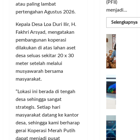
(PFII)
atau paling lambat
menjadi...
pertengahan Agustus 2026.
R
Selengkapnya
Kepala Desa Loa Duri Ilir, H.
m
a
Fakhri Arsyad, mengatakan
P
I
S
pembangunan koperasi
N
u
dilakukan di atas lahan aset
M
A
S
desa seluas sekitar 20 x 30
C
E
d
meter setelah melalui
R
M
J
A
musyawarah bersama
P
A
F
masyarakat.
M
c
T
e
F
“Lokasi ini berada di tengah
r
e
desa sehingga sangat
H
s
strategis. Setiap hari
a
t
masyarakat datang ke kantor
r
d
i
desa, sehingga kami berharap
e
i
v
gerai Koperasi Merah Putih
a
r
a
l
dapat menjadi pusat
k