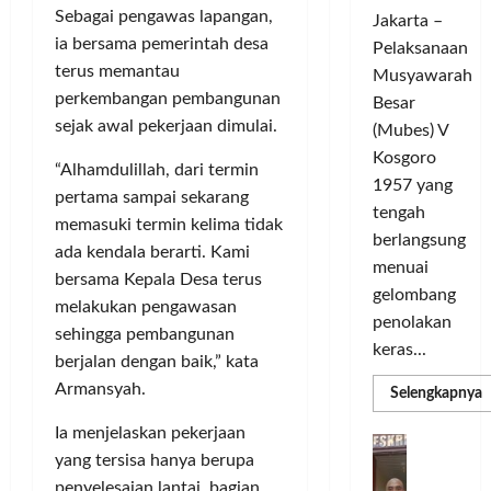
c
d
t
o
Sebagai pengawas lapangan,
Jakarta –
l
a
L
m
ia bersama pemerintah desa
e
Pelaksanaan
r
i
u
G
terus memantau
a
g
Musyawarah
n
e
T
a
perkembangan pembangunan
i
Besar
l
a
C
t
sejak awal pekerjaan dimulai.
(Mubes) V
a
n
h
a
Kosgoro
r
g
“Alhamdulillah, dari termin
a
s
1957 yang
G
s
m
O
pertama sampai sekarang
tengah
o
e
p
l
memasuki termin kelima tidak
w
berlangsung
l
i
a
ada kendala berarti. Kami
e
y
menuai
o
h
bersama Kepala Desa terus
s
a
n
r
gelombang
melakukan pengawasan
T
n
s
a
penolakan
sehingga pembangunan
o
g
M
g
keras...
u
S
berjalan dengan baik,” kata
e
a
r
e
m
Armansyah.
T
R
Selengkapnya
i
m
m
a
e
a
n
Ia menjelaskan pekerjaan
a
n
r
D
P
C
g
k
a
yang tersisa hanya berupa
b
e
H
U
i
s
d
a
penyelesaian lantai, bagian