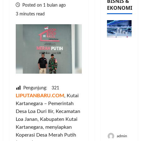
BISNIS &
Posted on 1 bulan ago
EKONOMI
3 minutes read
PFII
Strategis
untuk
Memperk
uat
Sektor
Ekonomi
Pengunjung:
321
dan
LIPUTANBARU.COM
, Kutai
Moneter
Kartanegara – Pemerintah
Jangka
Desa Loa Duri Ilir, Kecamatan
Panjang
Menenga
Loa Janan, Kabupaten Kutai
h
Kartanegara, menyiapkan
Koperasi Desa Merah Putih
admin