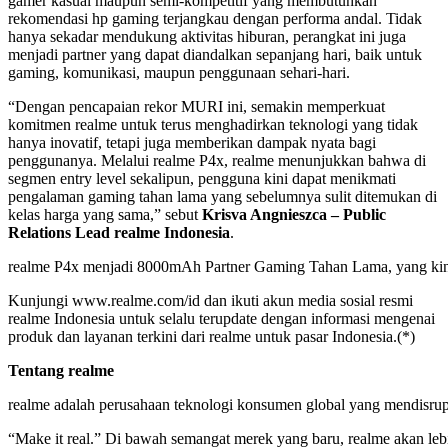
gamer kasual maupun semi-kompetitif yang membutuhkan
rekomendasi hp gaming terjangkau dengan performa andal. Tidak
hanya sekadar mendukung aktivitas hiburan, perangkat ini juga
menjadi partner yang dapat diandalkan sepanjang hari, baik untuk
gaming, komunikasi, maupun penggunaan sehari-hari.
“Dengan pencapaian rekor MURI ini, semakin memperkuat
komitmen realme untuk terus menghadirkan teknologi yang tidak
hanya inovatif, tetapi juga memberikan dampak nyata bagi
penggunanya. Melalui realme P4x, realme menunjukkan bahwa di
segmen entry level sekalipun, pengguna kini dapat menikmati
pengalaman gaming tahan lama yang sebelumnya sulit ditemukan di
kelas harga yang sama,” sebut
Krisva Angnieszca – Public
Relations Lead realme Indonesia
.
realme P4x menjadi 8000mAh Partner Gaming Tahan Lama, yang ki
Kunjungi www.realme.com/id dan ikuti akun media sosial resmi
realme Indonesia untuk selalu terupdate dengan informasi mengenai
produk dan layanan terkini dari realme untuk pasar Indonesia.(*)
Tentang realme
realme adalah perusahaan teknologi konsumen global yang mendisrupsi
“Make it real.” Di bawah semangat merek yang baru, realme akan leb