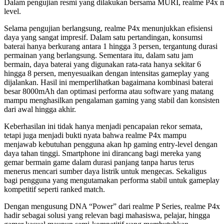
Dalam pengujian resmi yang dilakukan bersama MURI, realme P4x m
level.
Selama pengujian berlangsung, realme P4x menunjukkan efisiensi
daya yang sangat impresif. Dalam satu pertandingan, konsumsi
baterai hanya berkurang antara 1 hingga 3 persen, tergantung durasi
permainan yang berlangsung. Sementara itu, dalam satu jam
bermain, daya baterai yang digunakan rata-rata hanya sekitar 6
hingga 8 persen, menyesuaikan dengan intensitas gameplay yang
dijalankan. Hasil ini memperlihatkan bagaimana kombinasi baterai
besar 8000mAh dan optimasi performa atau software yang matang
mampu menghasilkan pengalaman gaming yang stabil dan konsisten
dari awal hingga akhir.
Keberhasilan ini tidak hanya menjadi pencapaian rekor semata,
tetapi juga menjadi bukti nyata bahwa realme P4x mampu
menjawab kebutuhan pengguna akan hp gaming entry-level dengan
daya tahan tinggi. Smartphone ini dirancang bagi mereka yang
gemar bermain game dalam durasi panjang tanpa harus terus
menerus mencari sumber daya listrik untuk mengecas. Sekaligus
bagi pengguna yang mengutamakan performa stabil untuk gameplay
kompetitif seperti ranked match.
Dengan mengusung DNA “Power” dari realme P Series, realme P4x
hadir sebagai solusi yang relevan bagi mahasiswa, pelajar, hingga