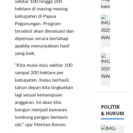
sekitar 100 hingga 200
A
m
j
o
hektare di masing-masing
B
i
u
Posted
w
kabupaten di Papua
B
G
t
on
G
e
e
8
o
m
Pegunungan. Program
i
s
bulan
r
w
e
o
,
tersebut akan dievaluasi dan
ago
s
e
n
r
T
diperluas secara bertahap
a
s
P
n
a
apabila menunjukkan hasil
m
K
e
a
n
yang baik.
M
a
o
r
t
a
i
T
n
k
a
m
“Kita mulai dulu sekitar 100
l
Ü
s
u
P
P
sampai 200 hektare per
a
V
e
a
a
o
kabupaten. Kalau berhasil,
d
R
r
t
m
h
tahun depan kita tingkatkan
K
h
v
K
u
o
e
e
lagi sesuai kemampuan
a
e
n
n
-
i
s
p
g
anggaran. Ini akan kita
,
POLITIK
2
n
i
e
k
d
bangun menjadi kawasan
& HUKUM
,
l
,
r
a
a
lumbung pangan berbasis
K
a
I
c
s
n
ubi,” ujar Mentan Amran.
o
n
n
a
S
M