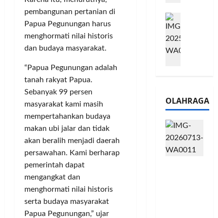
e
n
0
pembangunan pertanian di
M
1
G
2
Papua Pegunungan harus
e
6
a
6
menghormati nilai historis
l
S
r
J
dan budaya masyarakat.
a
e
a
a
l
r
n
d
“Papua Pegunungan adalah
u
i
s
i
tanah rakyat Papua.
i
e
i
A
B
Sebanyak 99 persen
s
3
j
OLAHRAGA
R
5
T
masyarakat kami masih
a
I
G
a
n
mempertahankan budaya
m
H
h
g
makan ubi jalar dan tidak
o
a
u
U
akan beralih menjadi daerah
,
d
n
M
persawahan. Kami berharap
B
i
d
K
Touring
pemerintah dapat
R
r
a
M
Penuh
I
mengangkat dan
k
n
P
Cerita, LA
K
a
menghormati nilai historis
J
e
32 Riders
C
n
a
r
serta budaya masyarakat
Nikmati
P
L
r
l
Papua Pegunungan,” ujar