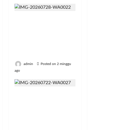
Politeknik Enjiniring
Kementan Bekali
Mahasiswa
Kompetensi Bahasa
Inggris untuk Karier
Global
admin
Posted on 2 minggu
ago
Bangun Peternakan
Sapi Perah Terbesar di
Brebes, Mentan
Amran: Selama
Peternak Bisa Produksi