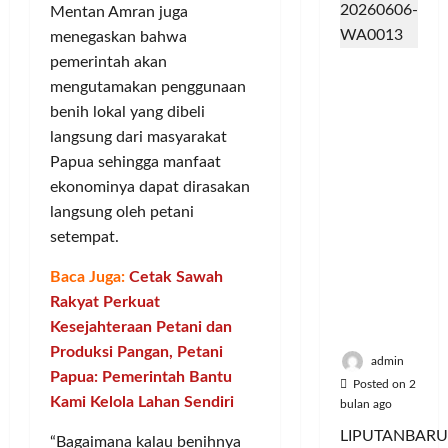
m
d
t
y
e
u
Mentan Amran juga
u
e
a
r
s
menegaskan bahwa
n
r
a
i
i
Posted
pemerintah akan
Dinilai
i
v
n
e
on
k
mengutamakan penggunaan
Cacat
t
e
P
6
A
,
Hukum
benih lokal yang dibeli
a
bulan
n
e
:
M
dan
ago
s
s
langsung dari masyarakat
l
P
u
Dipaksak
S
i
a
e
Papua sehingga manfaat
s
an,
e
A
n
r
i
ekonominya dapat dirasakan
Sejumlah
p
t
g
e
c
langsung oleh petani
PDK
e
a
g
b
y
setempat.
Kosgoro
d
s
a
u
c
1957
a
P
n
t
l
Baca Juga:
Cetak Sawah
Tegas
M
o
a
e
Rakyat Perkuat
Menolak
u
l
n
J
Posted
Kesejahteraan Petani dan
Mubes V
s
u
T
a
on
Produksi Pangan, Petani
i
s
i
5
d
admin
c
Papua: Pemerintah Bantu
i
bulan
k
i
Posted on 2
y
ago
U
Kami Kelola Lahan Sendiri
e
K
bulan ago
c
d
t
o
LIPUTANBARU
“Bagaimana kalau benihnya
l
a