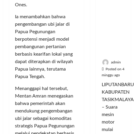
Hangatn
a
u
i
u
Ones.
ya
n
m
n
a
Persauda
c
a
g
s
Ia menambahkan bahwa
raan di
o
C
a
P
pengembangan ubi jalar di
Rumah
r
o
n
a
Papua Pegunungan
Panggun
a
l
P
s
berpotensi menjadi model
g
n
o
e
a
Tasikmal
pembangunan pertanian
D
r
r
r
aya
o
berbasis kearifan lokal yang
I
n
d
r
M
a
dapat diterapkan di wilayah
a
admin
o
A
j
n
Papua lainnya, terutama
Posted on 4
n
G
u
T
minggu ago
Papua Tengah.
g
E
a
a
LIPUTANBARU
T
d
l
m
Menanggapi hal tersebut,
KABUPATEN
r
a
T
p
Mentan Amran menegaskan
TASIKMALAYA
a
n
e
i
bahwa pemerintah akan
n
– Suara
M
r
l
mendukung pengembangan
s
e
l
mesin
k
ubi jalar sebagai komoditas
f
n
u
a
motor
strategis Papua Pegunungan
o
d
a
n
mulai
r
melalui pendekatan berbasis