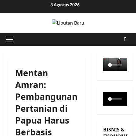
Skip
8 Agustus 2026
to
content
Primary
Menu
Mentan
Amran:
Pembangunan
Pertanian di
Papua Harus
BISNIS &
Berbasis