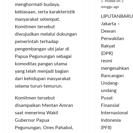
Posted on 2
menghormati budaya,
minggu ago
kebiasaan, serta karakteristik
LIPUTANBARU
masyarakat setempat.
Jakarta –
Komitmen tersebut
Dewan
diwujudkan melalui dukungan
Perwakilan
pemerintah terhadap
Rakyat
pengembangan ubi jalar di
(DPR)
Papua Pegunungan sebagai
resmi
komoditas pangan utama
mengesahkan
yang telah menjadi bagian
Rancangan
dari kehidupan masyarakat
Undang-
selama turun-temurun.
undang
Pusat
Komitmen tersebut
Finansial
disampaikan Mentan Amran
Internasional
saat menerima Wakil
Indonesia
Gubernur Papua
(PFII)
Pegunungan, Ones Pahabol,