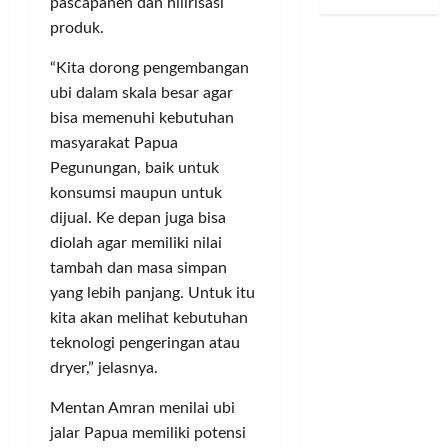
P
pascapanen dan hilirisasi
S
d
u
d
D
e
u
a
s
produk.
s
u
n
k
n
i
2
g
d
“Kita dorong pengembangan
a
J
P
0
a
u
m
u
ubi dalam skala besar agar
u
2
a
k
t
v
b
6
n
bisa memenuhi kebutuhan
u
o
e
l
J
masyarakat Papua
n
T
n
i
u
Posted
Pegunungan, baik untuk
g
e
t
k
a
on
konsumsi maupun untuk
I
r
u
,
l
2
dijual. Ke depan juga bisa
m
t
s
K
bulan
B
diolah agar memiliki nilai
a
a
S
ago
e
e
m
n
tambah dan masa simpan
a
t
l
–
g
l
u
yang lebih panjang. Untuk itu
i
R
k
i
a
S
kita akan melihat kebutuhan
i
a
n
D
a
teknologi pengeringan atau
r
p
g
P
h
dryer,” jelasnya.
i
T
S
D
a
n
a
i
B
m
Mentan Amran menilai ubi
T
n
k
a
P
jalar Papua memiliki potensi
u
g
u