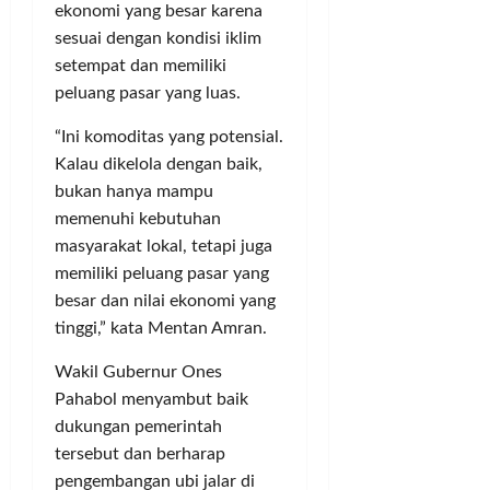
p
T
ekonomi yang besar karena
m
a
t
e
B
sesuai dengan kondisi iklim
p
n
!
r
K
a
setempat dan memiliki
M
a
A
h
e
peluang pasar yang luas.
K
S
Posted
R
l
a
e
on
“Ini komoditas yang potensial.
u
a
b
3
c
a
k
Kalau dikelola dengan baik,
bulan
u
a
h
ago
u
p
bukan hanya mampu
r
P
k
a
a
memenuhi kebutuhan
a
a
t
I
masyarakat lokal, tetapi juga
d
n
e
l
memiliki peluang pasar yang
a
M
n
e
besar dan nilai ekonomi yang
t
o
T
g
tinggi,” kata Mentan Amran.
i
n
a
a
M
e
n
l
Wakil Gubernur Ones
a
y
g
R
Pahabol menyambut baik
r
P
e
p
g
dukungan pemerintah
o
r
7
o
l
tersebut dan berharap
a
0
n
i
n
0
pengembangan ubi jalar di