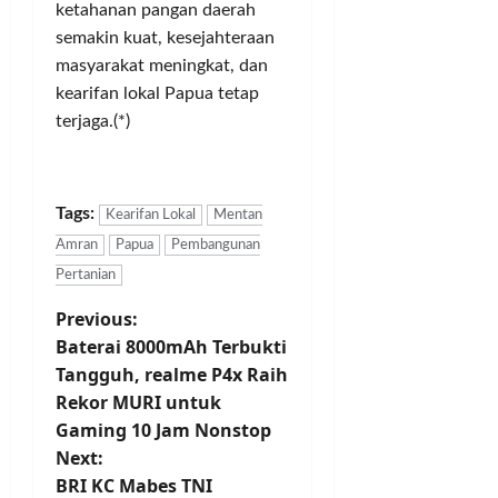
a
h
K
ketahanan pangan daerah
m
S
a
semakin kuat, kesejahteraan
l
r
masyarakat meningkat, dan
e
b
Posted
kearifan lokal Papua tetap
m
i
on
terjaga.(*)
a
2
t
tahun
n
a
ago
n
Posted
Tags:
Kearifan Lokal
Mentan
on
Posted
Amran
Papua
Pembangunan
2
on
tahun
1
Pertanian
ago
tahun
P
Previous:
ago
Baterai 8000mAh Terbukti
o
Tangguh, realme P4x Raih
Rekor MURI untuk
s
Gaming 10 Jam Nonstop
t
Next:
BRI KC Mabes TNI