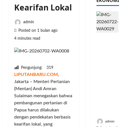
EKONOMI
Kearifan Lokal
admin
Posted on 1 bulan ago
PFII
4 minutes read
Strategis
untuk
Memperk
uat
Pengunjung:
319
Sektor
LIPUTANBARU.COM
,
Ekonomi
dan
Jakarta – Menteri Pertanian
Moneter
(Mentan) Andi Amran
Jangka
Sulaiman menegaskan bahwa
Panjang
pembangunan pertanian di
Menenga
Papua harus dilakukan
h
dengan pendekatan berbasis
admin
kearifan lokal, yang