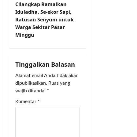
n
Cilangkap Ramaikan
Iduladha, Se-ekor Sapi,
a
Ratusan Senyum untuk
v
Warga Sekitar Pasar
Minggu
i
g
Tinggalkan Balasan
a
Alamat email Anda tidak akan
t
dipublikasikan.
Ruas yang
i
wajib ditandai
*
Komentar
*
o
n