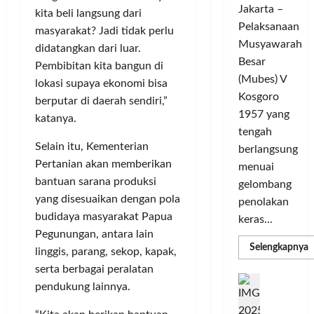
L
m
Jakarta –
e
r
kita beli langsung dari
i
u
Pelaksanaan
G
a
g
masyarakat? Jadi tidak perlu
n
e
Musyawarah
T
a
i
didatangkan dari luar.
l
a
C
Besar
t
Pembibitan kita bangun di
a
n
h
a
(Mubes) V
lokasi supaya ekonomi bisa
r
g
a
s
Kosgoro
berputar di daerah sendiri,”
G
s
m
O
1957 yang
katanya.
o
e
p
l
tengah
w
l
i
a
Selain itu, Kementerian
berlangsung
e
y
o
h
Pertanian akan memberikan
s
menuai
a
n
r
T
bantuan sarana produksi
n
gelombang
s
a
o
g
yang disesuaikan dengan pola
M
g
penolakan
u
S
e
a
budidaya masyarakat Papua
keras...
r
e
m
T
Pegunungan, antara lain
i
m
a
e
R
Selengkapnya
linggis, parang, sekop, kapak,
m
n
a
n
r
a
serta berbagai peralatan
g
k
a
D
b
P
C
pendukung lainnya.
U
i
s
a
e
H
j
n
d
,
i
n