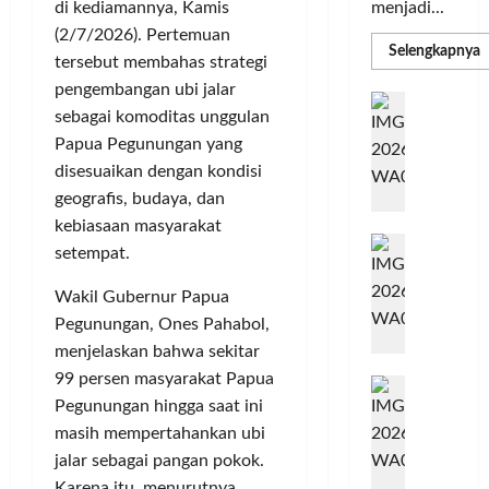
menjadi...
di kediamannya, Kamis
(2/7/2026). Pertemuan
R
Selengkapnya
tersebut membahas strategi
m
a
pengembangan ubi jalar
P
I
S
sebagai komoditas unggulan
N
u
M
Papua Pegunungan yang
A
S
disesuaikan dengan kondisi
C
E
d
R
geografis, budaya, dan
M
J
A
kebiasaan masyarakat
P
A
F
M
setempat.
c
T
e
F
Wakil Gubernur Papua
r
e
Pegunungan, Ones Pahabol,
H
s
menjelaskan bahwa sekitar
a
t
99 persen masyarakat Papua
r
d
i
Pegunungan hingga saat ini
e
i
v
a
masih mempertahankan ubi
r
a
l
k
l
jalar sebagai pangan pokok.
m
a
2
Karena itu, menurutnya,