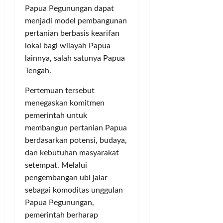
d
t
g
J
Papua Pegunungan dapat
a
i
S
u
menjadi model pembangunan
M
c
i
t
pertanian berbasis kearifan
e
s
n
a
lokal bagi wilayah Papua
n
d
g
lainnya, salah satunya Papua
u
i
g
Posted
j
S
Tengah.
u
on
u
e
n
1
Pertemuan tersebut
S
j
g
tahun
t
menegaskan komitmen
u
K
ago
a
m
a
pemerintah untuk
d
l
d
membangun pertanian Papua
i
a
e
berdasarkan potensi, budaya,
o
h
r
dan kebutuhan masyarakat
n
W
G
setempat. Melalui
M
i
o
pengembangan ubi jalar
a
l
l
h
sebagai komoditas unggulan
a
k
a
y
Papua Pegunungan,
a
k
a
r
pemerintah berharap