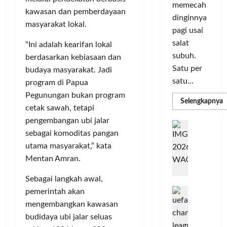
i
s
I
memecah
m
r
d
kawasan dan pemberdayaan
n
dinginnya
a
i
i
o
masyarakat lokal.
pagi usai
s
k
S
v
i
salat
a
e
“Ini adalah kearifan lokal
a
D
n
subuh.
l
s
berdasarkan kebiasaan dan
i
L
u
i
Satu per
budaya masyarakat. Jadi
g
u
r
satu...
program di Papua
i
m
u
Posted
Pegunungan bukan program
t
a
h
R
Selengkapnya
on
cetak sawah, tetapi
m
a
C
I
3
a
l
pengembangan ubi jalar
o
n
T
minggu
G
P
P
l
sebagai komoditas pangan
d
ago
a
C
e
o
L
o
utama masyarakat,” kata
b
3
r
r
n
u
R
Mentan Amran.
b
N
I
e
n
H
a
M
s
Sebagai langkah awal,
P
g
d
n
A
i
M
k
pemerintah akan
R
k
G
a
P
e
a
mengembangkan kawasan
T
a
E
K
n
n
budidaya ubi jalar seluas
n
L
o
u
G