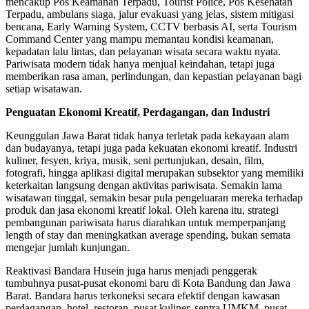
mencakup Pos Keamanan Terpadu, Tourist Police, Pos Kesehatan
Terpadu, ambulans siaga, jalur evakuasi yang jelas, sistem mitigasi
bencana, Early Warning System, CCTV berbasis AI, serta Tourism
Command Center yang mampu memantau kondisi keamanan,
kepadatan lalu lintas, dan pelayanan wisata secara waktu nyata.
Pariwisata modern tidak hanya menjual keindahan, tetapi juga
memberikan rasa aman, perlindungan, dan kepastian pelayanan bagi
setiap wisatawan.
Penguatan Ekonomi Kreatif, Perdagangan, dan Industri
Keunggulan Jawa Barat tidak hanya terletak pada kekayaan alam
dan budayanya, tetapi juga pada kekuatan ekonomi kreatif. Industri
kuliner, fesyen, kriya, musik, seni pertunjukan, desain, film,
fotografi, hingga aplikasi digital merupakan subsektor yang memiliki
keterkaitan langsung dengan aktivitas pariwisata. Semakin lama
wisatawan tinggal, semakin besar pula pengeluaran mereka terhadap
produk dan jasa ekonomi kreatif lokal. Oleh karena itu, strategi
pembangunan pariwisata harus diarahkan untuk memperpanjang
length of stay dan meningkatkan average spending, bukan semata
mengejar jumlah kunjungan.
Reaktivasi Bandara Husein juga harus menjadi penggerak
tumbuhnya pusat-pusat ekonomi baru di Kota Bandung dan Jawa
Barat. Bandara harus terkoneksi secara efektif dengan kawasan
perdagangan, hotel, restoran, pusat kuliner, sentra UMKM, pusat