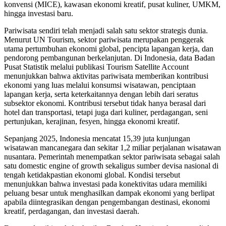
konvensi (MICE), kawasan ekonomi kreatif, pusat kuliner, UMKM,
hingga investasi baru.
Pariwisata sendiri telah menjadi salah satu sektor strategis dunia.
Menurut UN Tourism, sektor pariwisata merupakan penggerak
utama pertumbuhan ekonomi global, pencipta lapangan kerja, dan
pendorong pembangunan berkelanjutan. Di Indonesia, data Badan
Pusat Statistik melalui publikasi Tourism Satellite Account
menunjukkan bahwa aktivitas pariwisata memberikan kontribusi
ekonomi yang luas melalui konsumsi wisatawan, penciptaan
lapangan kerja, serta keterkaitannya dengan lebih dari seratus
subsektor ekonomi. Kontribusi tersebut tidak hanya berasal dari
hotel dan transportasi, tetapi juga dari kuliner, perdagangan, seni
pertunjukan, kerajinan, fesyen, hingga ekonomi kreatif.
Sepanjang 2025, Indonesia mencatat 15,39 juta kunjungan
wisatawan mancanegara dan sekitar 1,2 miliar perjalanan wisatawan
nusantara. Pemerintah menempatkan sektor pariwisata sebagai salah
satu domestic engine of growth sekaligus sumber devisa nasional di
tengah ketidakpastian ekonomi global. Kondisi tersebut
menunjukkan bahwa investasi pada konektivitas udara memiliki
peluang besar untuk menghasilkan dampak ekonomi yang berlipat
apabila diintegrasikan dengan pengembangan destinasi, ekonomi
kreatif, perdagangan, dan investasi daerah.