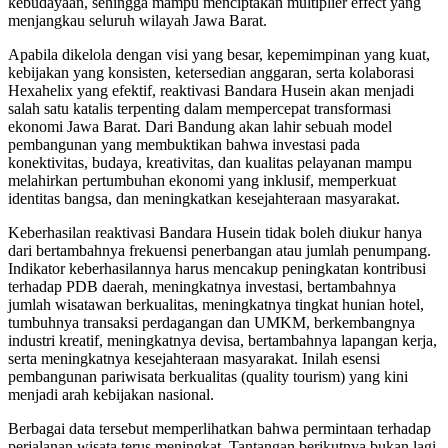
kebudayaan, sehingga mampu menciptakan multiplier effect yang
menjangkau seluruh wilayah Jawa Barat.
Apabila dikelola dengan visi yang besar, kepemimpinan yang kuat,
kebijakan yang konsisten, ketersedian anggaran, serta kolaborasi
Hexahelix yang efektif, reaktivasi Bandara Husein akan menjadi
salah satu katalis terpenting dalam mempercepat transformasi
ekonomi Jawa Barat. Dari Bandung akan lahir sebuah model
pembangunan yang membuktikan bahwa investasi pada
konektivitas, budaya, kreativitas, dan kualitas pelayanan mampu
melahirkan pertumbuhan ekonomi yang inklusif, memperkuat
identitas bangsa, dan meningkatkan kesejahteraan masyarakat.
Keberhasilan reaktivasi Bandara Husein tidak boleh diukur hanya
dari bertambahnya frekuensi penerbangan atau jumlah penumpang.
Indikator keberhasilannya harus mencakup peningkatan kontribusi
terhadap PDB daerah, meningkatnya investasi, bertambahnya
jumlah wisatawan berkualitas, meningkatnya tingkat hunian hotel,
tumbuhnya transaksi perdagangan dan UMKM, berkembangnya
industri kreatif, meningkatnya devisa, bertambahnya lapangan kerja,
serta meningkatnya kesejahteraan masyarakat. Inilah esensi
pembangunan pariwisata berkualitas (quality tourism) yang kini
menjadi arah kebijakan nasional.
Berbagai data tersebut memperlihatkan bahwa permintaan terhadap
perjalanan wisata terus meningkat. Tantangan berikutnya bukan lagi