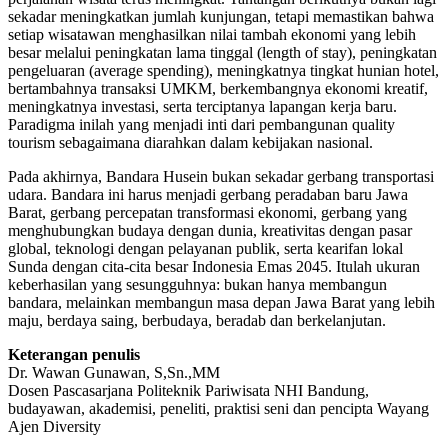
sekadar meningkatkan jumlah kunjungan, tetapi memastikan bahwa
setiap wisatawan menghasilkan nilai tambah ekonomi yang lebih
besar melalui peningkatan lama tinggal (length of stay), peningkatan
pengeluaran (average spending), meningkatnya tingkat hunian hotel,
bertambahnya transaksi UMKM, berkembangnya ekonomi kreatif,
meningkatnya investasi, serta terciptanya lapangan kerja baru.
Paradigma inilah yang menjadi inti dari pembangunan quality
tourism sebagaimana diarahkan dalam kebijakan nasional.
Pada akhirnya, Bandara Husein bukan sekadar gerbang transportasi
udara. Bandara ini harus menjadi gerbang peradaban baru Jawa
Barat, gerbang percepatan transformasi ekonomi, gerbang yang
menghubungkan budaya dengan dunia, kreativitas dengan pasar
global, teknologi dengan pelayanan publik, serta kearifan lokal
Sunda dengan cita-cita besar Indonesia Emas 2045. Itulah ukuran
keberhasilan yang sesungguhnya: bukan hanya membangun
bandara, melainkan membangun masa depan Jawa Barat yang lebih
maju, berdaya saing, berbudaya, beradab dan berkelanjutan.
Keterangan penulis
Dr. Wawan Gunawan, S,Sn.,MM
Dosen Pascasarjana Politeknik Pariwisata NHI Bandung,
budayawan, akademisi, peneliti, praktisi seni dan pencipta Wayang
Ajen Diversity