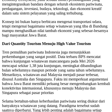
mengintegrasikan bandara dengan seluruh ekosistem pariwisata,
perdagangan, investasi, budaya, teknologi, dan ekonomi kreatif
dalam satu sistem pelayanan yang saling terhubung.
Konsep ini bukan hanya berbicara mengenai transportasi udara,
tetapi mengenai bagaimana setiap wisatawan yang tiba di Bandung
mampu menghasilkan nilai tambah ekonomi yang sebesar-besarnya
bagi masyarakat Jawa Barat.
Dari Quantity Tourism Menuju High Value Tourism
Tren pemulihan pariwisata Indonesia juga menunjukkan
perkembangan yang sangat positif. Data terbaru BPS mencatat
bahwa kunjungan wisatawan mancanegara pada Mei 2026
mencapai sekitar 1,38 juta kunjungan, meningkat dibandingkan
bulan sebelumnya maupun periode yang sama tahun sebelumnya.
Menariknya, wisatawan asal Malaysia menjadi pasar terbesar,
disusul Australia dan Singapura. Fakta ini memperkuat argumentasi
bahwa Jawa Barat memiliki peluang besar mengembangkan kembali
konektivitas internasional, khususnya menuju Malaysia dan
Singapura sebagai pasar prioritas
Selama bertahun-tahun keberhasilan pariwisata sering diukur dari
banyaknya wisatawan yang datang. Paradigma tersebut sudah
saatnya diperbarui. Yang lebih penting adalah bagaimana setiap