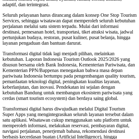
adaptif, dan terintegrasi.
Seluruh pelayanan harus dirancang dalam konsep One Stop Tourism
Services, sehingga wisatawan dapat memperoleh seluruh kebutuhan
perjalanan melalui satu sistem terpadu. Mulai dari informasi
destinasi, pemesanan hotel, transportasi, tiket atraksi wisata, jadwal
pertunjukan budaya, restoran, pusat kuliner, pusat belanja, hingga
layanan pengaduan dan bantuan darurat.
Transformasi digital tidak lagi menjadi pilihan, melainkan
kebutuhan. Laporan Indonesia Tourism Outlook 2025/2026 yang
disusun bersama oleh Bank Indonesia, Kementerian Pariwisata, dan
Kementerian PPN/Bappenas menegaskan bahwa masa depan
pariwisata Indonesia bertumpu pada pengembangan quality tourism,
pemanfaatan teknologi digital, peningkatan kualitas layanan,
keberlanjutan, dan inovasi. Pendekatan ini sejalan dengan
kebutuhan Bandung untuk membangun ekosistem pariwisata yang
cerdas (smart tourism ecosystem) dan berdaya saing global.
Transformasi digital harus diwujudkan melalui Digital Tourism
Super Apps yang mengintegrasikan seluruh layanan tersebut dalam
satu aplikasi. Wisatawan cukup menggunakan satu platform untuk
memperoleh informasi, melakukan reservasi, pembayaran digital,
navigasi perjalanan, penerjemah bahasa, rekomendasi destinasi
berbasis kecerdasan buatan (Artificial Intelligence), hingga