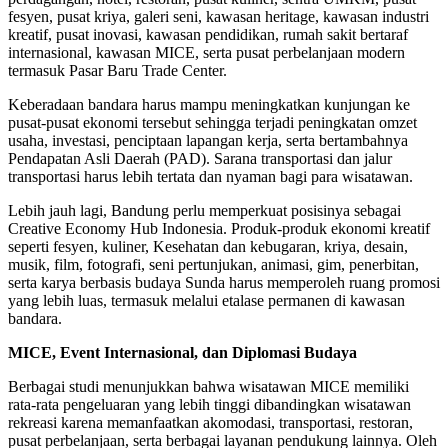
fesyen, pusat kriya, galeri seni, kawasan heritage, kawasan industri
kreatif, pusat inovasi, kawasan pendidikan, rumah sakit bertaraf
internasional, kawasan MICE, serta pusat perbelanjaan modern
termasuk Pasar Baru Trade Center.
Keberadaan bandara harus mampu meningkatkan kunjungan ke
pusat-pusat ekonomi tersebut sehingga terjadi peningkatan omzet
usaha, investasi, penciptaan lapangan kerja, serta bertambahnya
Pendapatan Asli Daerah (PAD). Sarana transportasi dan jalur
transportasi harus lebih tertata dan nyaman bagi para wisatawan.
Lebih jauh lagi, Bandung perlu memperkuat posisinya sebagai
Creative Economy Hub Indonesia. Produk-produk ekonomi kreatif
seperti fesyen, kuliner, Kesehatan dan kebugaran, kriya, desain,
musik, film, fotografi, seni pertunjukan, animasi, gim, penerbitan,
serta karya berbasis budaya Sunda harus memperoleh ruang promosi
yang lebih luas, termasuk melalui etalase permanen di kawasan
bandara.
MICE, Event Internasional, dan Diplomasi Budaya
Berbagai studi menunjukkan bahwa wisatawan MICE memiliki
rata-rata pengeluaran yang lebih tinggi dibandingkan wisatawan
rekreasi karena memanfaatkan akomodasi, transportasi, restoran,
pusat perbelanjaan, serta berbagai layanan pendukung lainnya. Oleh