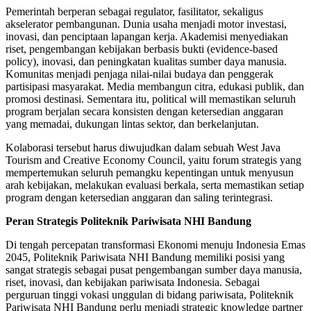
Pemerintah berperan sebagai regulator, fasilitator, sekaligus
akselerator pembangunan. Dunia usaha menjadi motor investasi,
inovasi, dan penciptaan lapangan kerja. Akademisi menyediakan
riset, pengembangan kebijakan berbasis bukti (evidence-based
policy), inovasi, dan peningkatan kualitas sumber daya manusia.
Komunitas menjadi penjaga nilai-nilai budaya dan penggerak
partisipasi masyarakat. Media membangun citra, edukasi publik, dan
promosi destinasi. Sementara itu, political will memastikan seluruh
program berjalan secara konsisten dengan ketersedian anggaran
yang memadai, dukungan lintas sektor, dan berkelanjutan.
Kolaborasi tersebut harus diwujudkan dalam sebuah West Java
Tourism and Creative Economy Council, yaitu forum strategis yang
mempertemukan seluruh pemangku kepentingan untuk menyusun
arah kebijakan, melakukan evaluasi berkala, serta memastikan setiap
program dengan ketersedian anggaran dan saling terintegrasi.
Peran Strategis Politeknik Pariwisata NHI Bandung
Di tengah percepatan transformasi Ekonomi menuju Indonesia Emas
2045, Politeknik Pariwisata NHI Bandung memiliki posisi yang
sangat strategis sebagai pusat pengembangan sumber daya manusia,
riset, inovasi, dan kebijakan pariwisata Indonesia. Sebagai
perguruan tinggi vokasi unggulan di bidang pariwisata, Politeknik
Pariwisata NHI Bandung perlu menjadi strategic knowledge partner