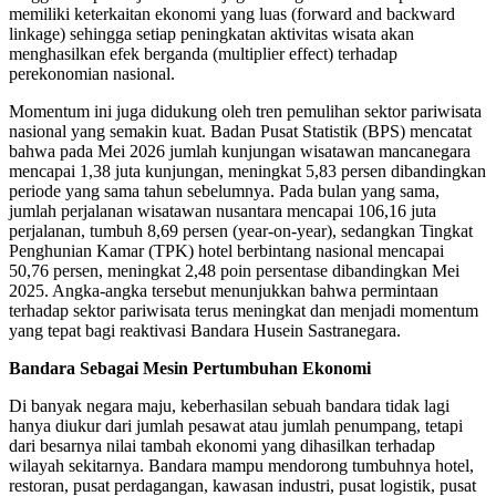
memiliki keterkaitan ekonomi yang luas (forward and backward
linkage) sehingga setiap peningkatan aktivitas wisata akan
menghasilkan efek berganda (multiplier effect) terhadap
perekonomian nasional.
Momentum ini juga didukung oleh tren pemulihan sektor pariwisata
nasional yang semakin kuat. Badan Pusat Statistik (BPS) mencatat
bahwa pada Mei 2026 jumlah kunjungan wisatawan mancanegara
mencapai 1,38 juta kunjungan, meningkat 5,83 persen dibandingkan
periode yang sama tahun sebelumnya. Pada bulan yang sama,
jumlah perjalanan wisatawan nusantara mencapai 106,16 juta
perjalanan, tumbuh 8,69 persen (year-on-year), sedangkan Tingkat
Penghunian Kamar (TPK) hotel berbintang nasional mencapai
50,76 persen, meningkat 2,48 poin persentase dibandingkan Mei
2025. Angka-angka tersebut menunjukkan bahwa permintaan
terhadap sektor pariwisata terus meningkat dan menjadi momentum
yang tepat bagi reaktivasi Bandara Husein Sastranegara.
Bandara Sebagai Mesin Pertumbuhan Ekonomi
Di banyak negara maju, keberhasilan sebuah bandara tidak lagi
hanya diukur dari jumlah pesawat atau jumlah penumpang, tetapi
dari besarnya nilai tambah ekonomi yang dihasilkan terhadap
wilayah sekitarnya. Bandara mampu mendorong tumbuhnya hotel,
restoran, pusat perdagangan, kawasan industri, pusat logistik, pusat