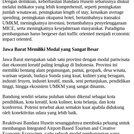
Dengan demikian, keberhasilan Bandara Husein seharusnya diukur
melalui indikator yang lebih komprehensif, seperti peningkatan
jumlah wisatawan, peningkatan length of stay, kenaikan average
spending, peningkatan okupansi hotel, bertambahnya transaksi
UMKM, meningkatnya investasi, bertambahnya penyelenggaraan
MICE, serta meningkatnya kesejahteraan masyarakat. Paradigma
pembangunan harus bergeser dari traffic oriented menjadi economic
impact oriented.
Jawa Barat Memiliki Modal yang Sangat Besar
Jawa Barat merupakan salah satu provinsi dengan modal pariwisata
dan ekonomi kreatif paling lengkap di Indonesia. Provinsi ini
memiliki bentang alam pegunungan, pantai, geopark, desa wisata,
warisan sejarah, budaya Sunda yang kuat, kuliner yang beragam,
industri fesyen, industri kreatif, musik, seni pertunjukan, pendidikan
tinggi, hingga ekosistem UMKM yang sangat dinamis.
Bandung sendiri selama puluhan tahun dikenal sebagai kota
pendidikan, kota kreatif, kota kuliner, kota belanja, dan kota
konferensi. Potensi tersebut akan semakin kuat apabila didukung
oleh konektivitas udara yang lebih baik.
Reaktivasi Bandara Husein sesungguhnya membuka peluang untuk
membangun Integrated Airport-Based Tourism and Creative
Economy Ecosystem, yaitu sebuah model pembangunan yang