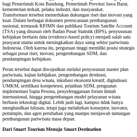
bagi Pemerintah Kota Bandung, Pemerintah Provinsi Jawa Barat,
kementerian terkait, pelaku industri, dan masyarakat.
Transformasi tersebut memerlukan dukungan riset dan inovasi yang
kuat. Dalam berbagai dokumen perencanaan pembangunan
nasional, termasuk RPJMN dan publikasi Tourism Satellte Account
(TSA) yang disusun oleh Badan Pusat Statistik (BPS), penyusunan
kebijakan berbasis data (evidence-based policy) menjadi salah satu
prasyarat utama untuk meningkatkan daya saing sektor pariwisata
Indonesia. Oleh karena itu, perguruan tinggi memiliki posisi strategis
sebagai pusat riset, inovasi, pengembangan SDM, dan
pendampingan kebijakan.
Peran tersebut dapat diwujudkan melalui penyusunan master plan
pariwisata, kajian kebijakan, pengembangan destinasi,
pendampingan desa wisata, inkubasi ekonomi kreatif, digitalisasi
UMKM, sertifikasi kompetensi, pelatihan SDM, penguatan
implementasi Sapta Pesona, penyelenggaraan forum ilmiah
internasional, hingga pengembangan model pelayanan wisata
berbasis teknologi digital. Lebih jauh lagi, kampus tidak hanya
menghasilkan lulusan, tetapi juga melahirkan konseptor, inovator,
pemimpin, dan agen perubahan yang mampu menjawab tantangan
pembangunan pariwisata masa depan.
Dari Smart Tourism Menuju Smart Destination