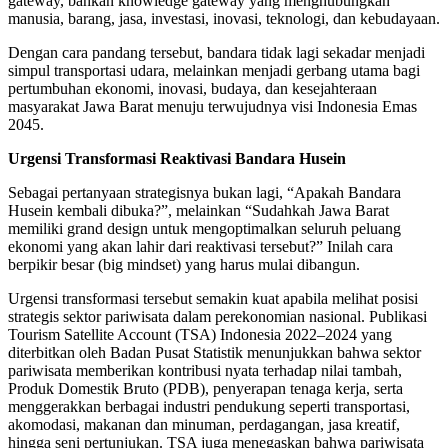
gateway, bahkan knowledge gateway yang menghubungkan
manusia, barang, jasa, investasi, inovasi, teknologi, dan kebudayaan.
Dengan cara pandang tersebut, bandara tidak lagi sekadar menjadi
simpul transportasi udara, melainkan menjadi gerbang utama bagi
pertumbuhan ekonomi, inovasi, budaya, dan kesejahteraan
masyarakat Jawa Barat menuju terwujudnya visi Indonesia Emas
2045.
Urgensi Transformasi Reaktivasi Bandara Husein
Sebagai pertanyaan strategisnya bukan lagi, “Apakah Bandara
Husein kembali dibuka?”, melainkan “Sudahkah Jawa Barat
memiliki grand design untuk mengoptimalkan seluruh peluang
ekonomi yang akan lahir dari reaktivasi tersebut?” Inilah cara
berpikir besar (big mindset) yang harus mulai dibangun.
Urgensi transformasi tersebut semakin kuat apabila melihat posisi
strategis sektor pariwisata dalam perekonomian nasional. Publikasi
Tourism Satellite Account (TSA) Indonesia 2022–2024 yang
diterbitkan oleh Badan Pusat Statistik menunjukkan bahwa sektor
pariwisata memberikan kontribusi nyata terhadap nilai tambah,
Produk Domestik Bruto (PDB), penyerapan tenaga kerja, serta
menggerakkan berbagai industri pendukung seperti transportasi,
akomodasi, makanan dan minuman, perdagangan, jasa kreatif,
hingga seni pertunjukan. TSA juga menegaskan bahwa pariwisata