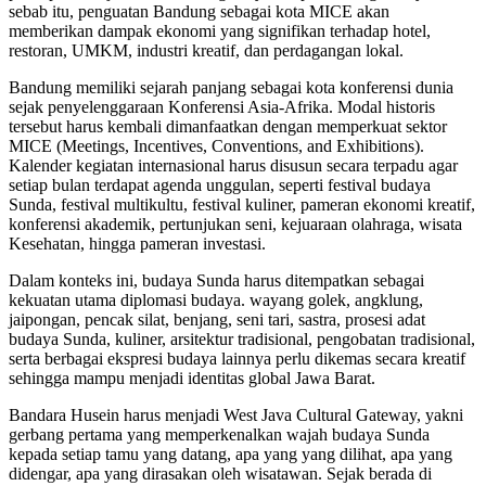
sebab itu, penguatan Bandung sebagai kota MICE akan
memberikan dampak ekonomi yang signifikan terhadap hotel,
restoran, UMKM, industri kreatif, dan perdagangan lokal.
Bandung memiliki sejarah panjang sebagai kota konferensi dunia
sejak penyelenggaraan Konferensi Asia-Afrika. Modal historis
tersebut harus kembali dimanfaatkan dengan memperkuat sektor
MICE (Meetings, Incentives, Conventions, and Exhibitions).
Kalender kegiatan internasional harus disusun secara terpadu agar
setiap bulan terdapat agenda unggulan, seperti festival budaya
Sunda, festival multikultu, festival kuliner, pameran ekonomi kreatif,
konferensi akademik, pertunjukan seni, kejuaraan olahraga, wisata
Kesehatan, hingga pameran investasi.
Dalam konteks ini, budaya Sunda harus ditempatkan sebagai
kekuatan utama diplomasi budaya. wayang golek, angklung,
jaipongan, pencak silat, benjang, seni tari, sastra, prosesi adat
budaya Sunda, kuliner, arsitektur tradisional, pengobatan tradisional,
serta berbagai ekspresi budaya lainnya perlu dikemas secara kreatif
sehingga mampu menjadi identitas global Jawa Barat.
Bandara Husein harus menjadi West Java Cultural Gateway, yakni
gerbang pertama yang memperkenalkan wajah budaya Sunda
kepada setiap tamu yang datang, apa yang yang dilihat, apa yang
didengar, apa yang dirasakan oleh wisatawan. Sejak berada di