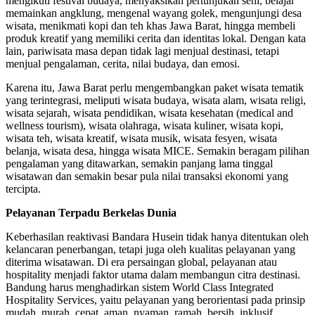
mengikuti festival budaya, menyaksikan pertunjukan seni, belajar
memainkan angklung, mengenal wayang golek, mengunjungi desa
wisata, menikmati kopi dan teh khas Jawa Barat, hingga membeli
produk kreatif yang memiliki cerita dan identitas lokal. Dengan kata
lain, pariwisata masa depan tidak lagi menjual destinasi, tetapi
menjual pengalaman, cerita, nilai budaya, dan emosi.
Karena itu, Jawa Barat perlu mengembangkan paket wisata tematik
yang terintegrasi, meliputi wisata budaya, wisata alam, wisata religi,
wisata sejarah, wisata pendidikan, wisata kesehatan (medical and
wellness tourism), wisata olahraga, wisata kuliner, wisata kopi,
wisata teh, wisata kreatif, wisata musik, wisata fesyen, wisata
belanja, wisata desa, hingga wisata MICE. Semakin beragam pilihan
pengalaman yang ditawarkan, semakin panjang lama tinggal
wisatawan dan semakin besar pula nilai transaksi ekonomi yang
tercipta.
Pelayanan Terpadu Berkelas Dunia
Keberhasilan reaktivasi Bandara Husein tidak hanya ditentukan oleh
kelancaran penerbangan, tetapi juga oleh kualitas pelayanan yang
diterima wisatawan. Di era persaingan global, pelayanan atau
hospitality menjadi faktor utama dalam membangun citra destinasi.
Bandung harus menghadirkan sistem World Class Integrated
Hospitality Services, yaitu pelayanan yang berorientasi pada prinsip
mudah, murah, cepat, aman, nyaman, ramah, bersih, inklusif,