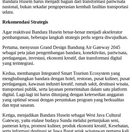
Bandara Husein harus menjadi bagian dari transformasi pariwisata
nasional, bukan sekadar pengoperasian kembali fasilitas transportasi
udara.
Rekomendasi Strategis
Agar reaktivasi Bandara Husein benar-benar menjadi akselerator
pembangunan, beberapa langkah strategis perlu segera diwujudkan.
Pertama, menyusun Grand Design Bandung Air Gateway 2045
sebagai peta jalan pengembangan bandara, konektivitas, pariwisata,
perdagangan, investasi, ekonomi kreatif, dan transformasi digital
yang terintegrasi.
Kedua, membangun Integrated Smart Tourism Ecosystem yang
menghubungkan bandara dengan hotel, restoran, pusat kuliner, pusat
perdagangan, kawasan industri kreatif, rumah sakit, destinasi wisata,
transportasi publik, serta layanan pemerintahan dalam satu platform
digital. Lagi-lagi ini harus ditunjang dengan ketersedian anggaran
yang optimal sesuai dengan peruntukan program yang berkualitas
dan tepat sasaran.
Ketiga, menjadikan Bandara Husein sebagai West Java Cultural
Gateway, yaitu etalase budaya Sunda melalui pertunjukan seni,
pameran kriya, promosi kuliner, produk ekonomi kreatif, Kesehatan,
serta informasi destinasi se Jawa Barat sejak wisatawan pertama kali