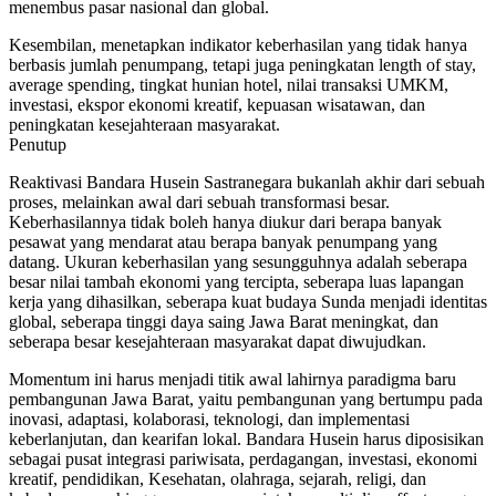
menembus pasar nasional dan global.
Kesembilan, menetapkan indikator keberhasilan yang tidak hanya
berbasis jumlah penumpang, tetapi juga peningkatan length of stay,
average spending, tingkat hunian hotel, nilai transaksi UMKM,
investasi, ekspor ekonomi kreatif, kepuasan wisatawan, dan
peningkatan kesejahteraan masyarakat.
Penutup
Reaktivasi Bandara Husein Sastranegara bukanlah akhir dari sebuah
proses, melainkan awal dari sebuah transformasi besar.
Keberhasilannya tidak boleh hanya diukur dari berapa banyak
pesawat yang mendarat atau berapa banyak penumpang yang
datang. Ukuran keberhasilan yang sesungguhnya adalah seberapa
besar nilai tambah ekonomi yang tercipta, seberapa luas lapangan
kerja yang dihasilkan, seberapa kuat budaya Sunda menjadi identitas
global, seberapa tinggi daya saing Jawa Barat meningkat, dan
seberapa besar kesejahteraan masyarakat dapat diwujudkan.
Momentum ini harus menjadi titik awal lahirnya paradigma baru
pembangunan Jawa Barat, yaitu pembangunan yang bertumpu pada
inovasi, adaptasi, kolaborasi, teknologi, dan implementasi
keberlanjutan, dan kearifan lokal. Bandara Husein harus diposisikan
sebagai pusat integrasi pariwisata, perdagangan, investasi, ekonomi
kreatif, pendidikan, Kesehatan, olahraga, sejarah, religi, dan