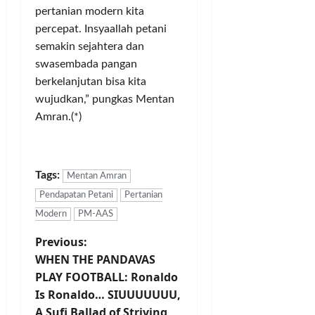
pertanian modern kita
percepat. Insyaallah petani
semakin sejahtera dan
swasembada pangan
berkelanjutan bisa kita
wujudkan,” pungkas Mentan
Amran.(*)
Tags:
Mentan Amran
Pendapatan Petani
Pertanian
Modern
PM-AAS
P
Previous:
WHEN THE PANDAVAS
o
PLAY FOOTBALL: Ronaldo
Is Ronaldo… SIUUUUUUU,
s
A Sufi Ballad of Striving,