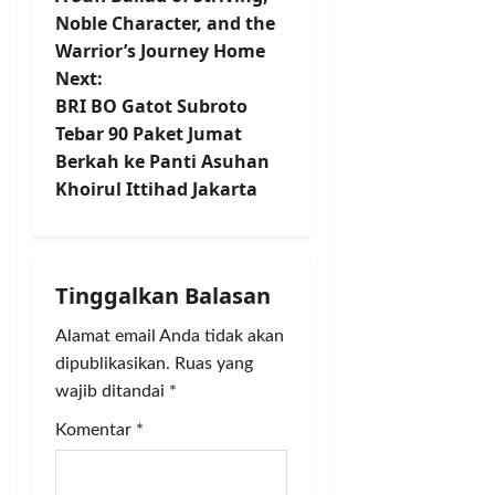
t
Noble Character, and the
Warrior’s Journey Home
n
Next:
BRI BO Gatot Subroto
a
Tebar 90 Paket Jumat
v
Berkah ke Panti Asuhan
Khoirul Ittihad Jakarta
i
g
Tinggalkan Balasan
a
Alamat email Anda tidak akan
t
dipublikasikan.
Ruas yang
i
wajib ditandai
*
Komentar
*
o