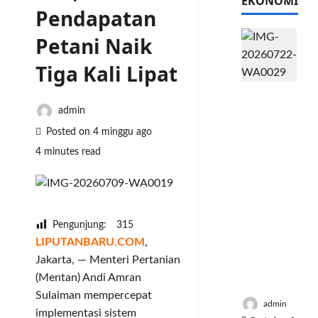
EKONOMI
Pendapatan
Petani Naik
Tiga Kali Lipat
PFII
Strategis
admin
untuk
Posted on 4 minggu ago
Memperk
4 minutes read
uat
Sektor
Ekonomi
dan
Moneter
Pengunjung:
315
Jangka
LIPUTANBARU.COM
,
Panjang
Jakarta, — Menteri Pertanian
Menenga
(Mentan) Andi Amran
h
Sulaiman mempercepat
admin
implementasi sistem