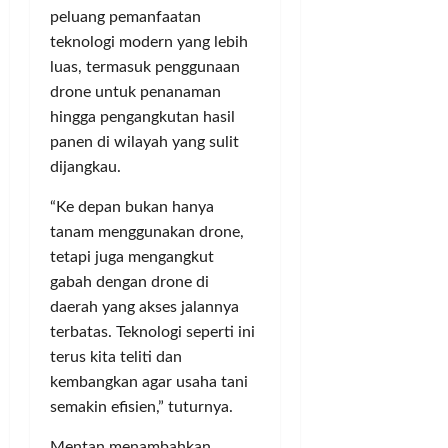
a
h
K
peluang pemanfaatan
m
S
a
teknologi modern yang lebih
l
r
luas, termasuk penggunaan
e
b
Posted
m
i
drone untuk penanaman
on
a
2
t
hingga pengangkutan hasil
tahun
n
a
panen di wilayah yang sulit
ago
n
dijangkau.
Posted
on
“Ke depan bukan hanya
Posted
2
on
tanam menggunakan drone,
tahun
1
tetapi juga mengangkut
ago
tahun
gabah dengan drone di
ago
daerah yang akses jalannya
terbatas. Teknologi seperti ini
terus kita teliti dan
kembangkan agar usaha tani
semakin efisien,” tuturnya.
Mentan menambahkan,