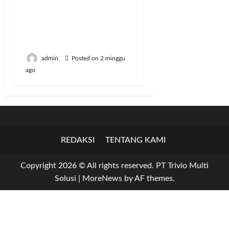
Amran: Selama
Peternak Bisa Produksi
Susu, Kami Tidak Akan
Impor
admin
Posted on 2 minggu
ago
REDAKSI
TENTANG KAMI
Copyright 2026 © All rights reserved. PT Trivio Multi
Solusi
|
MoreNews
by AF themes.