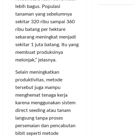
P
S
d
u
d
D
lebih bagus. Populasi
e
u
a
s
s
u
n
tanaman yang sebelumnya
k
n
i
2
g
d
a
J
sekitar 320 ribu sampai 360
P
0
a
u
m
u
u
2
a
ribu batang per hektare
k
t
v
b
6
n
sekarang meningkat menjadi
u
o
e
l
J
sekitar 1 juta batang. Itu yang
n
T
n
i
u
Posted
membuat produksinya
g
e
t
k
a
on
melonjak,” jelasnya.
I
r
u
,
l
2
m
t
s
K
bulan
B
Selain meningkatkan
a
a
S
ago
e
e
produktivitas, metode
m
n
a
t
l
tersebut juga mampu
–
g
l
u
i
R
menghemat tenaga kerja
k
i
a
S
i
a
n
D
karena menggunakan sistem
a
r
p
g
P
h
direct seeding atau tanam
i
T
S
D
a
langsung tanpa proses
n
a
i
B
m
persemaian dan pencabutan
T
n
k
a
P
bibit seperti metode
u
g
u