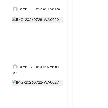
Beras Fortifikasi
admin
Posted on 4 hari ago
Politeknik Enjiniring
Kementan Bekali
Mahasiswa
Kompetensi Bahasa
Inggris untuk Karier
Global
admin
Posted on 1 minggu
ago
Bangun Peternakan
Sapi Perah Terbesar di
Brebes, Mentan