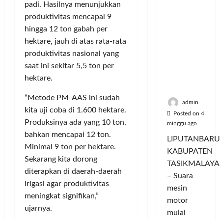
Hangatn
a
u
i
padi. Hasilnya menunjukkan
u
ya
n
m
n
a
produktivitas mencapai 9
Persauda
c
a
g
s
hingga 12 ton gabah per
raan di
o
C
a
P
hektare, jauh di atas rata-rata
Rumah
r
o
n
a
produktivitas nasional yang
Panggun
a
l
P
s
g
saat ini sekitar 5,5 ton per
n
o
e
a
Tasikmal
D
hektare.
r
r
r
aya
o
I
n
d
“Metode PM-AAS ini sudah
r
M
a
a
admin
o
kita uji coba di 1.600 hektare.
A
j
n
Posted on 4
n
G
Produksinya ada yang 10 ton,
u
T
minggu ago
g
E
a
a
bahkan mencapai 12 ton.
LIPUTANBARU
T
d
l
m
Minimal 9 ton per hektare.
KABUPATEN
r
a
T
p
Sekarang kita dorong
TASIKMALAYA
a
n
e
i
diterapkan di daerah-daerah
n
– Suara
M
r
l
irigasi agar produktivitas
s
e
l
mesin
k
meningkat signifikan,”
f
n
u
a
motor
o
d
ujarnya.
a
n
mulai
r