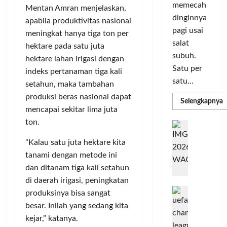
i
s
I
memecah
Mentan Amran menjelaskan,
m
r
d
n
dinginnya
a
apabila produktivitas nasional
i
i
o
pagi usai
s
k
S
meningkat hanya tiga ton per
v
i
salat
a
e
a
hektare pada satu juta
D
n
subuh.
l
s
hektare lahan irigasi dengan
i
L
u
i
Satu per
indeks pertanaman tiga kali
g
u
r
satu...
setahun, maka tambahan
i
m
u
Posted
produksi beras nasional dapat
t
a
h
R
Selengkapnya
on
m
a
mencapai sekitar lima juta
C
I
3
a
l
o
ton.
n
T
minggu
G
P
P
l
d
ago
a
C
“Kalau satu juta hektare kita
e
o
L
o
b
3
r
r
tanami dengan metode ini
n
u
R
b
N
I
e
dan ditanam tiga kali setahun
n
H
a
M
s
P
g
di daerah irigasi, peningkatan
d
n
A
i
M
k
produksinya bisa sangat
R
k
G
a
P
e
a
besar. Inilah yang sedang kita
T
a
E
K
n
n
kejar,” katanya.
n
L
o
u
G