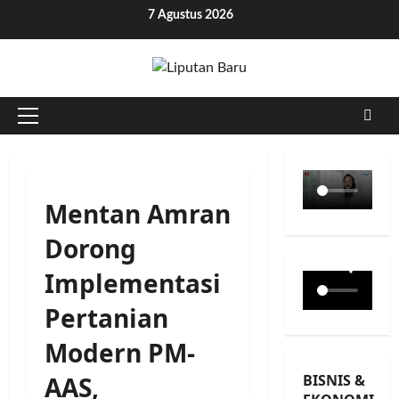
Skip
7 Agustus 2026
to
content
Primary
Menu
Mentan Amran
Dorong
Implementasi
Pertanian
Modern PM-
BISNIS &
AAS,