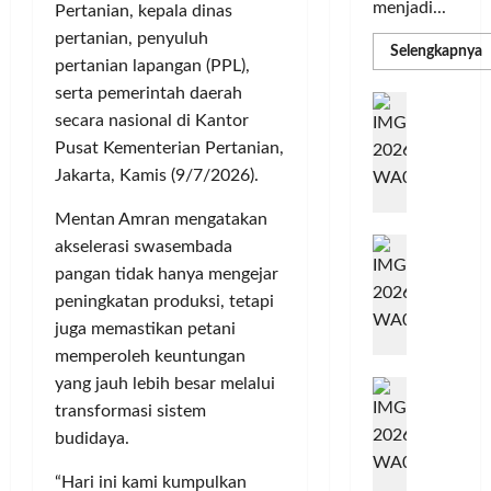
menjadi...
Pertanian, kepala dinas
pertanian, penyuluh
R
Selengkapnya
pertanian lapangan (PPL),
m
a
serta pemerintah daerah
P
I
S
secara nasional di Kantor
N
u
M
Pusat Kementerian Pertanian,
A
S
C
E
Jakarta, Kamis (9/7/2026).
d
R
M
Mentan Amran mengatakan
J
A
P
A
F
akselerasi swasembada
M
c
T
pangan tidak hanya mengejar
e
F
peningkatan produksi, tetapi
r
e
juga memastikan petani
H
s
memperoleh keuntungan
a
t
yang jauh lebih besar melalui
r
d
i
e
transformasi sistem
i
v
a
r
a
budidaya.
l
k
l
m
“Hari ini kami kumpulkan
a
2