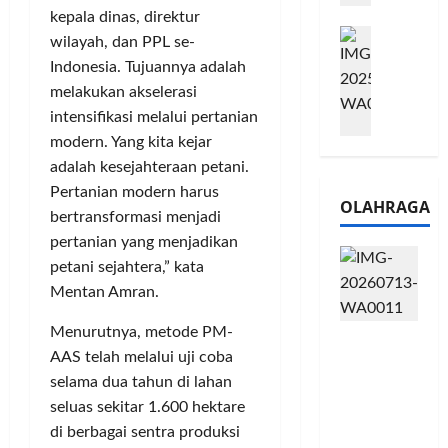
e
n
kepala dinas, direktur
0
M
1
G
2
wilayah, dan PPL se-
e
6
a
6
Indonesia. Tujuannya adalah
l
S
r
J
melakukan akselerasi
a
e
a
a
intensifikasi melalui pertanian
l
r
n
d
modern. Yang kita kejar
u
i
s
i
i
adalah kesejahteraan petani.
e
i
A
B
s
3
Pertanian modern harus
j
OLAHRAGA
R
5
T
a
bertransformasi menjadi
I
G
a
n
pertanian yang menjadikan
m
H
h
g
petani sejahtera,” kata
o
a
u
U
Mentan Amran.
,
d
n
M
B
i
d
K
Menurutnya, metode PM-
Touring
R
r
a
M
AAS telah melalui uji coba
Penuh
I
k
n
P
selama dua tahun di lahan
Cerita, LA
K
a
J
e
32 Riders
seluas sekitar 1.600 hektare
C
n
a
r
Nikmati
P
L
di berbagai sentra produksi
r
l