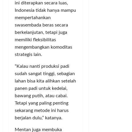
d
t
ini diterapkan secara luas,
g
J
a
i
S
Indonesia tidak hanya mampu
u
M
c
i
t
mempertahankan
e
s
n
a
swasembada beras secara
n
d
g
berkelanjutan, tetapi juga
u
i
g
Posted
memiliki fleksibilitas
j
S
u
on
mengembangkan komoditas
u
e
n
1
S
strategis lain.
j
g
tahun
t
u
K
ago
“Kalau nanti produksi padi
a
m
a
d
sudah sangat tinggi, sebagian
l
d
i
a
lahan bisa kita alihkan setelah
e
o
h
r
panen padi untuk kedelai,
n
W
G
bawang putih, atau cabai.
M
i
o
Tetapi yang paling penting
a
l
l
sekarang metode ini harus
h
a
k
berjalan dulu,” katanya.
a
y
a
k
a
r
Mentan juga membuka