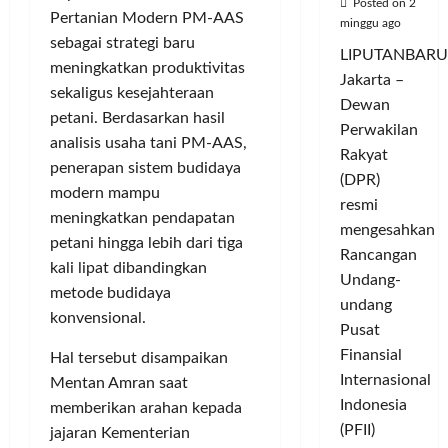
Posted on 2
Pertanian Modern PM-AAS
minggu ago
sebagai strategi baru
LIPUTANBARU
meningkatkan produktivitas
Jakarta –
sekaligus kesejahteraan
Dewan
petani. Berdasarkan hasil
Perwakilan
analisis usaha tani PM-AAS,
Rakyat
penerapan sistem budidaya
(DPR)
modern mampu
resmi
meningkatkan pendapatan
mengesahkan
petani hingga lebih dari tiga
Rancangan
kali lipat dibandingkan
Undang-
metode budidaya
undang
konvensional.
Pusat
Finansial
Hal tersebut disampaikan
Internasional
Mentan Amran saat
Indonesia
memberikan arahan kepada
(PFII)
jajaran Kementerian