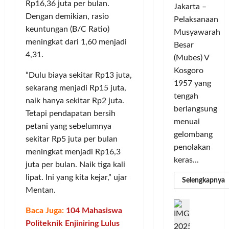
L
m
Rp16,36 juta per bulan.
Jakarta –
e
r
i
u
Dengan demikian, rasio
Pelaksanaan
G
a
g
n
keuntungan (B/C Ratio)
e
Musyawarah
T
a
i
meningkat dari 1,60 menjadi
l
a
C
Besar
t
a
n
4,31.
h
a
(Mubes) V
r
g
a
s
Kosgoro
“Dulu biaya sekitar Rp13 juta,
G
s
m
O
1957 yang
o
sekarang menjadi Rp15 juta,
e
p
l
tengah
w
l
i
naik hanya sekitar Rp2 juta.
a
berlangsung
e
y
o
h
Tetapi pendapatan bersih
s
menuai
a
n
r
petani yang sebelumnya
T
n
gelombang
s
a
sekitar Rp5 juta per bulan
o
g
M
g
penolakan
meningkat menjadi Rp16,3
u
S
e
a
keras...
juta per bulan. Naik tiga kali
r
e
m
T
i
lipat. Ini yang kita kejar,” ujar
m
a
e
R
Selengkapnya
m
n
a
Mentan.
n
r
a
g
k
a
D
b
P
C
Baca Juga:
104 Mahasiswa
U
i
s
a
e
H
j
n
d
Politeknik Enjiniring Lulus
,
i
n