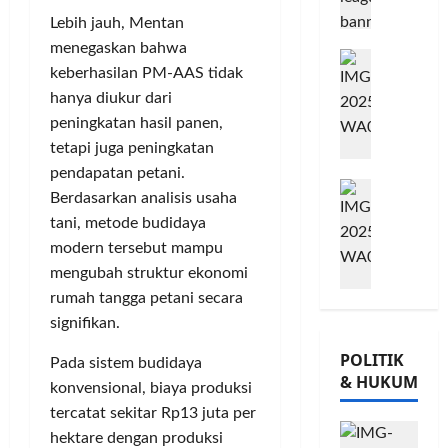
A
m
j
o
Lebih jauh, Mentan
B
i
u
Posted
w
menegaskan bahwa
B
G
t
on
G
e
keberhasilan PM-AAS tidak
e
8
o
m
i
s
hanya diukur dari
bulan
r
w
e
o
,
ago
s
e
peningkatan hasil panen,
n
r
T
a
s
P
n
tetapi juga peningkatan
a
m
K
e
a
n
pendapatan petani.
M
a
o
r
t
a
Berdasarkan analisis usaha
i
T
n
k
a
m
tani, metode budidaya
l
Ü
s
u
P
P
modern tersebut mampu
a
V
e
a
a
o
mengubah struktur ekonomi
d
R
r
t
m
h
K
h
rumah tangga petani secara
v
K
u
o
e
e
a
e
n
signifikan.
n
-
i
s
p
g
,
POLITIK
2
Pada sistem budidaya
n
i
e
k
d
& HUKUM
,
l
,
r
konvensional, biaya produksi
a
a
K
a
I
c
s
n
tercatat sekitar Rp13 juta per
o
n
n
a
S
M
hektare dengan produksi