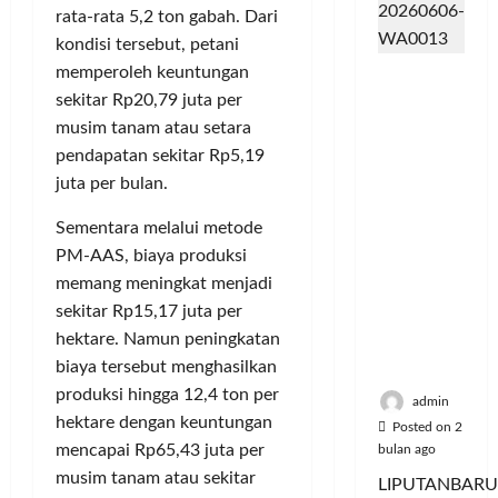
m
d
t
y
e
u
rata-rata 5,2 ton gabah. Dari
u
e
a
r
s
kondisi tersebut, petani
n
r
a
i
i
Posted
memperoleh keuntungan
Dinilai
i
v
n
e
on
k
Cacat
sekitar Rp20,79 juta per
t
e
P
6
A
,
Hukum
a
bulan
n
musim tanam atau setara
e
:
M
dan
ago
s
s
l
P
pendapatan sekitar Rp5,19
u
Dipaksak
S
i
a
e
s
juta per bulan.
an,
e
A
n
r
i
Sejumlah
p
t
g
e
Sementara melalui metode
c
PDK
e
a
g
b
y
PM-AAS, biaya produksi
Kosgoro
d
s
a
u
c
memang meningkat menjadi
1957
a
P
n
t
l
sekitar Rp15,17 juta per
Tegas
M
o
a
e
hektare. Namun peningkatan
Menolak
u
l
n
J
Posted
Mubes V
biaya tersebut menghasilkan
s
u
T
a
on
i
produksi hingga 12,4 ton per
s
i
5
d
admin
c
i
hektare dengan keuntungan
bulan
k
i
Posted on 2
y
ago
U
e
K
mencapai Rp65,43 juta per
bulan ago
c
d
t
o
musim tanam atau sekitar
LIPUTANBARU
l
a