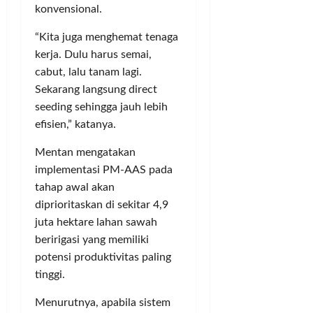
p
T
konvensional.
m
a
t
e
B
p
n
!
r
K
“Kita juga menghemat tenaga
a
M
a
A
kerja. Dulu harus semai,
h
e
K
S
Posted
cabut, lalu tanam lagi.
R
l
a
e
on
u
a
Sekarang langsung direct
b
3
c
a
k
bulan
u
seeding sehingga jauh lebih
a
h
ago
u
p
r
efisien,” katanya.
P
k
a
a
a
a
t
Mentan mengatakan
I
d
n
e
l
implementasi PM-AAS pada
a
M
n
e
tahap awal akan
t
o
T
g
diprioritaskan di sekitar 4,9
i
n
a
a
juta hektare lahan sawah
M
e
n
l
beririgasi yang memiliki
a
y
g
R
r
potensi produktivitas paling
P
e
p
g
o
tinggi.
r
7
o
l
a
0
Menurutnya, apabila sistem
n
i
n
0