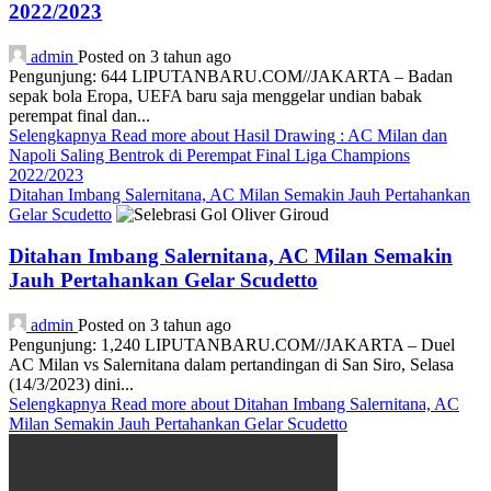
2022/2023
admin
Posted on 3 tahun ago
Pengunjung: 644 LIPUTANBARU.COM//JAKARTA – Badan
sepak bola Eropa, UEFA baru saja menggelar undian babak
perempat final dan...
Selengkapnya
Read more about Hasil Drawing : AC Milan dan
Napoli Saling Bentrok di Perempat Final Liga Champions
2022/2023
Ditahan Imbang Salernitana, AC Milan Semakin Jauh Pertahankan
Gelar Scudetto
Ditahan Imbang Salernitana, AC Milan Semakin
Jauh Pertahankan Gelar Scudetto
admin
Posted on 3 tahun ago
Pengunjung: 1,240 LIPUTANBARU.COM//JAKARTA – Duel
AC Milan vs Salernitana dalam pertandingan di San Siro, Selasa
(14/3/2023) dini...
Selengkapnya
Read more about Ditahan Imbang Salernitana, AC
Milan Semakin Jauh Pertahankan Gelar Scudetto