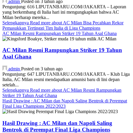
admin
Posted on 3 tahun ago
Pengunjung: 616 LIPUTANBARU.COM//JAKARTA – Laporan
yang berkembang di Italia hari ini mengungkapkan bahwa AC
Milan berharap mereka...
Selengkapnya
Read more about AC Milan Bisa Pecahkan Rekor
Pemasukkan Tertinggi Tim Italia di Liga Champions
AC Milan Resmi Rampungkan Striker 19 Tahun Asal Ghana
AC Milan Resmi Rampungkan Striker 19 Tahun
Asal Ghana
admin
Posted on 3 tahun ago
Pengunjung: 647 LIPUTANBARU.COM//JAKARTA – Klub Liga
Italia, AC Milan resmi mendapatkan amunisi baru di lini depan
setelah...
Selengkapnya
Read more about AC Milan Resmi Rampungkan
Striker 19 Tahun Asal Ghana
Hasil Drawing : AC Milan dan Napoli Saling Bentrok di Perempat
Final Liga Champions 2022/2023
Hasil Drawing : AC Milan dan Napoli Saling
Bentrok di Perempat Final Liga Champions