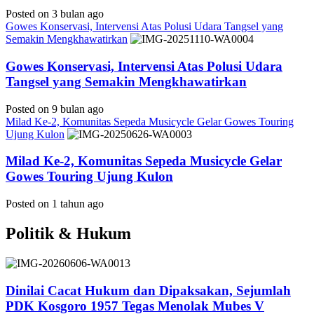
Posted on 3 bulan ago
Gowes Konservasi, Intervensi Atas Polusi Udara Tangsel yang
Semakin Mengkhawatirkan
Gowes Konservasi, Intervensi Atas Polusi Udara
Tangsel yang Semakin Mengkhawatirkan
Posted on 9 bulan ago
Milad Ke-2, Komunitas Sepeda Musicycle Gelar Gowes Touring
Ujung Kulon
Milad Ke-2, Komunitas Sepeda Musicycle Gelar
Gowes Touring Ujung Kulon
Posted on 1 tahun ago
Politik & Hukum
Dinilai Cacat Hukum dan Dipaksakan, Sejumlah
PDK Kosgoro 1957 Tegas Menolak Mubes V