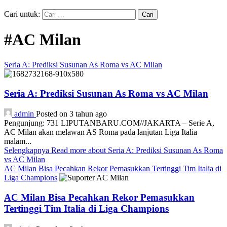
Cari untuk:
#AC Milan
Seria A: Prediksi Susunan As Roma vs AC Milan
Seria A: Prediksi Susunan As Roma vs AC Milan
admin
Posted on 3 tahun ago
Pengunjung: 731 LIPUTANBARU.COM//JAKARTA – Serie A,
AC Milan akan melawan AS Roma pada lanjutan Liga Italia
malam...
Selengkapnya
Read more about Seria A: Prediksi Susunan As Roma
vs AC Milan
AC Milan Bisa Pecahkan Rekor Pemasukkan Tertinggi Tim Italia di
Liga Champions
AC Milan Bisa Pecahkan Rekor Pemasukkan
Tertinggi Tim Italia di Liga Champions