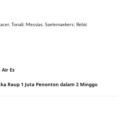
acer, Tonali; Messias, Saelemaekers; Rebic
Air Es
mka Raup 1 Juta Penonton dalam 2 Minggu