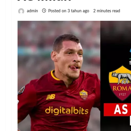
admin
Posted on 3 tahun ago
2 minutes read