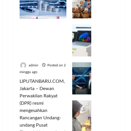
FT
Fest
ival
202
PFII Strategis
Acer
6
untuk Memperkuat
Had
Jadi
Sektor Ekonomi
irka
Aja
dan Moneter
n
ng
Jangka Panjang
Gar
UM
Menengah
ansi
KM
real
3
Perl
admin
Posted on 2
me
Tah
uas
minggu ago
16
un
Pas
LIPUTANBARU.COM,
Seri
dan
ar
Jakarta – Dewan
es
Jari
dan
Perwakilan Rakyat
5G
nga
Tam
Mel
Had
(DPR) resmi
n
pilk
alui
irka
Per
mengesahkan
an
BRI
n
naj
Ino
Rancangan Undang-
mo,
Lu
ual
vasi
undang Pusat
BRI
ma
Terl