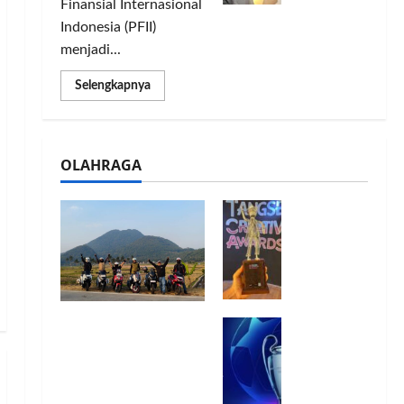
Finansial Internasional
KC
Colo
uas
Posted
Indonesia (PFII)
Pan
r
di
on 3
menjadi...
cora
IMA
Selu
minggu
n
GE
ruh
ago
Read
Selengkapnya
Dor
dan
Ind
more
ong
about
Men
one
PFII
Tra
diri
sia
Strategis
untuk
nsfo
kan
Ko
Memperkuat
OLAHRAGA
rma
Lu
mit
Sektor
Ekonomi
si
ma
me
dan
Gab
Digi
Colo
Moneter
n
Jangka
ung
tal
r
Per
Panjang
kan
Per
Menengah
IMA
kua
Go
ban
GE
t
wes
kan
LAB
Kep
,
Bers
erca
Touring Penuh
Men
Tan
am
yaa
Posted
Cerita, LA 32 Riders
uju
am
a
n
on 8
Nikmati Hangatnya
Gior
Poh
TÜV
Pela
bulan
Persaudaraan di
nat
on,
Rhe
ago
ngg
Rumah Panggung