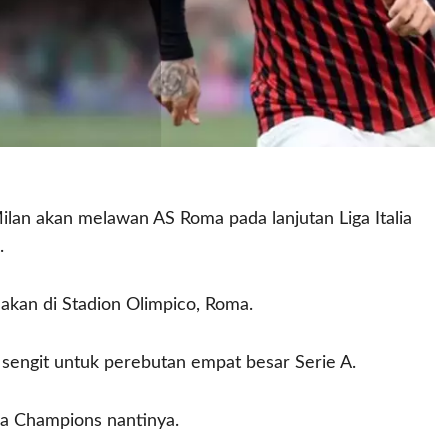
lan akan melawan AS Roma pada lanjutan Liga Italia
.
akan di Stadion Olimpico, Roma.
sengit untuk perebutan empat besar Serie A.
iga Champions nantinya.