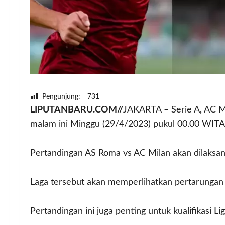
Pengunjung:
731
LIPUTANBARU.COM//
JAKARTA – Serie A, AC Mi
malam ini Minggu (29/4/2023) pukul 00.00 WITA
Pertandingan AS Roma vs AC Milan akan dilaksan
Laga tersebut akan memperlihatkan pertarungan 
Pertandingan ini juga penting untuk kualifikasi L