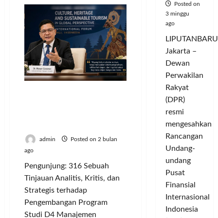
Penguatan
Posted on
Manajemen
3 minggu
Satu
Pintu
ago
Homestay
Berbasis
LIPUTANBARU
Pokdarwis:
Strategi
Jakarta –
Mempercepat
Dewan
Tranformasi
Ekonomi
Perwakilan
Pariwisata
Menuju
Rakyat
Indonesia
Indonesia Emas 2045
Emas
(DPR)
Butuh SDM Aviasi-
2045
resmi
Pariwisata Berdaya Saing
mengesahkan
Global
Rancangan
admin
Posted on 2 bulan
Undang-
ago
undang
Pengunjung: 316 Sebuah
Pusat
Tinjauan Analitis, Kritis, dan
Finansial
Strategis terhadap
Internasional
Pengembangan Program
Indonesia
Studi D4 Manajemen