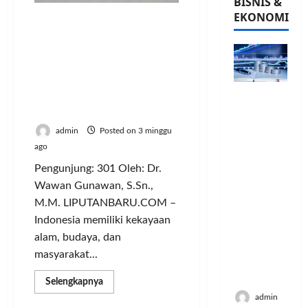
BISNIS &
EKONOMI
Penguatan Manajemen
Satu Pintu Homestay
Berbasis Pokdarwis:
Strategi Mempercepat
Tranformasi Ekonomi
PFII
Pariwisata Menuju
Strategis
Indonesia Emas 2045
untuk
admin
Posted on 3 minggu
Memperk
ago
uat
Pengunjung: 301 Oleh: Dr.
Sektor
Ekonomi
Wawan Gunawan, S.Sn.,
dan
M.M. LIPUTANBARU.COM –
Moneter
Indonesia memiliki kekayaan
Jangka
alam, budaya, dan
Panjang
masyarakat...
Menenga
h
Read
Selengkapnya
more
admin
about