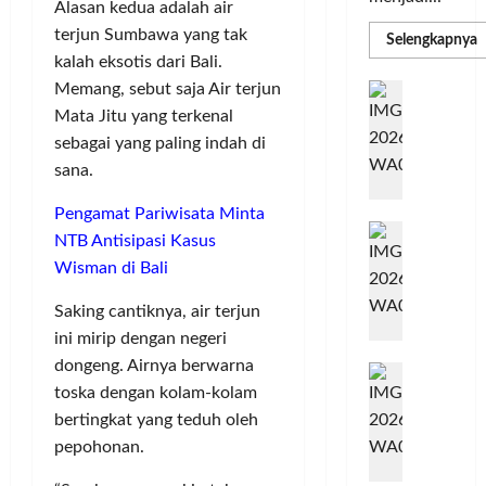
Alasan kedua adalah air
terjun Sumbawa yang tak
R
Selengkapnya
m
kalah eksotis dari Bali.
a
P
I
Memang, sebut saja Air terjun
S
N
u
Mata Jitu yang terkenal
M
A
sebagai yang paling indah di
S
C
E
sana.
d
R
M
J
A
Pengamat Pariwisata Minta
P
A
F
M
NTB Antisipasi Kasus
c
T
Wisman di Bali
e
F
r
e
Saking cantiknya, air terjun
H
s
ini mirip dengan negeri
a
t
dongeng. Airnya berwarna
r
d
i
toska dengan kolam-kolam
e
i
v
a
bertingkat yang teduh oleh
r
a
l
k
l
pepohonan.
m
a
2