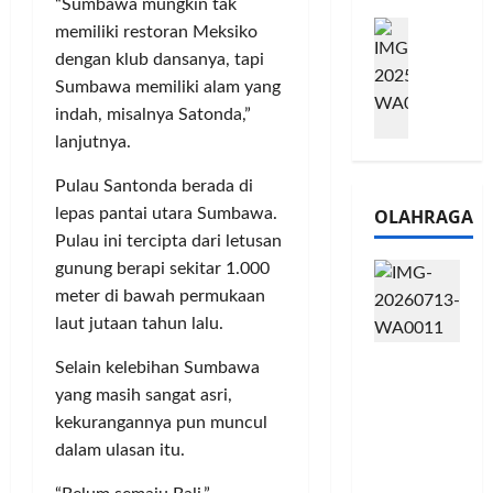
e
“Sumbawa mungkin tak
n
0
M
1
G
memiliki restoran Meksiko
2
e
6
a
6
dengan klub dansanya, tapi
l
S
r
J
Sumbawa memiliki alam yang
a
e
a
a
indah, misalnya Satonda,”
l
r
n
d
lanjutnya.
u
i
s
i
i
e
i
A
Pulau Santonda berada di
B
s
3
j
OLAHRAGA
lepas pantai utara Sumbawa.
R
5
T
a
Pulau ini tercipta dari letusan
I
G
a
n
m
gunung berapi sekitar 1.000
H
h
g
o
a
meter di bawah permukaan
u
U
,
d
n
M
laut jutaan tahun lalu.
B
i
d
K
Touring
R
r
Selain kelebihan Sumbawa
a
M
Penuh
I
k
n
yang masih sangat asri,
P
Cerita, LA
K
a
J
e
kekurangannya pun muncul
32 Riders
C
n
a
r
dalam ulasan itu.
Nikmati
P
L
r
l
Hangatn
a
u