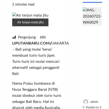
2 minutes read
Air terjun mata jitu
PFII
Strategis
Pengunjung:
686
untuk
LIPUTANBARU.COM//
JAKARTA
Memperk
– Bali yang mulai ‘keras’
uat
membuat turis-turis jiper.
Sektor
Turis-turis ini mulai mencari
Ekonomi
dan
alternatif sebagai pengganti
Moneter
Bali.
Jangka
Panjang
Nama Pulau Sumbawa di
Menenga
Nusa Tenggara Barat (NTB)
h
mulai disebut oleh turis-turis
sebagai Bali Baru. Hal ini
admin
Posted on 3
disorot oleh media Australia,