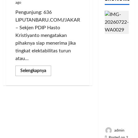
ago
Pengunjung: 636
LIPUTANBARU.COM//JAKARTA
– Sekjen PDIP Hasto
Kristiyanto mengatakan
PFII
pihaknya siap menerima jika
Strategis
tingkat elektabilitas turun
untuk
atau...
Memperk
uat
Read
Selengkapnya
Sektor
more
about
Ekonomi
Tolak
dan
Timnas
U-
Moneter
20
Jangka
Israel,
Elektabilitas
Panjang
Partai
Menenga
dan
Kader
h
Merosot
admin
Posted on 2