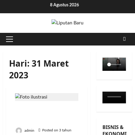
Skip
8 Agustus 2026
to
content
Primary
Menu
Hari:
31 Maret
2023
Tolak Timnas U-20 Israel,
Elektabilitas Partai dan
Kader Merosot
BISNIS &
admin
Posted on 3 tahun
EKONOMI