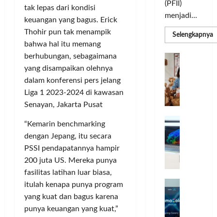
(PFII)
tak lepas dari kondisi
menjadi...
keuangan yang bagus. Erick
Thohir pun tak menampik
R
Selengkapnya
m
bahwa hal itu memang
a
P
berhubungan, sebagaimana
I
S
N
yang disampaikan olehnya
u
M
A
dalam konferensi pers jelang
S
C
E
Liga 1 2023-2024 di kawasan
d
R
M
Senayan, Jakarta Pusat
J
A
P
A
F
M
“Kemarin benchmarking
c
T
dengan Jepang, itu secara
e
F
PSSI pendapatannya hampir
r
e
200 juta US. Mereka punya
H
s
fasilitas latihan luar biasa,
a
t
r
d
i
itulah kenapa punya program
e
i
v
yang kuat dan bagus karena
a
r
a
punya keuangan yang kuat,”
l
k