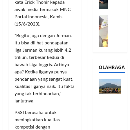
l
kata Erick Thohir kepada
m
a
2
awak media termasuk MNC
e
n
0
Portal Indonesia, Kamis
M
1
G
2
e
6
(15/6/2023).
a
6
l
S
r
J
“Begitu juga dengan Jerman.
a
e
a
a
l
Itu bisa dilihat pendapatan
r
n
d
u
i
s
liga Jerman kurang lebih 4,2
i
i
e
i
A
triliun, terbesar kedua di
B
s
3
j
bawah Liga Inggris. Artinya
OLAHRAGA
R
5
T
a
apa? Ketika liganya punya
I
G
a
n
pendanaan yang sangat kuat,
m
H
h
g
kualitas liganya naik. Itu fakta
o
a
u
U
,
yang tak terhindarkan,”
d
n
M
Touring
B
i
lanjutnya.
d
K
Penuh
R
r
a
M
Cerita, LA
PSSI berusaha untuk
I
k
n
P
32 Riders
K
a
meningkatkan kualitas
J
e
Nikmati
C
n
a
kompetisi dengan
r