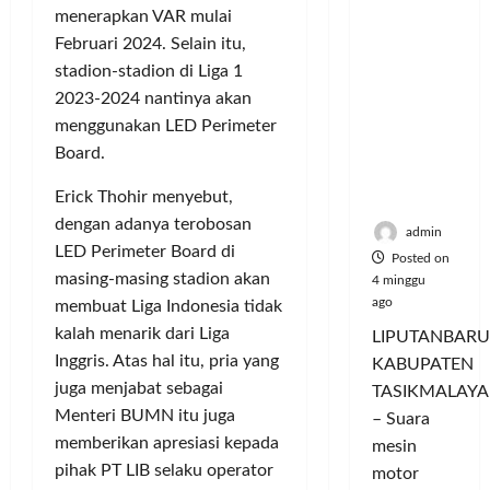
Hangatn
P
L
r
l
menerapkan VAR mulai
ya
a
u
i
u
Februari 2024. Selain itu,
Persauda
n
m
n
a
stadion-stadion di Liga 1
raan di
c
a
g
s
2023-2024 nantinya akan
Rumah
o
C
a
P
menggunakan LED Perimeter
Panggun
r
o
n
a
g
a
Board.
l
P
s
Tasikmal
n
o
e
a
Erick Thohir menyebut,
aya
D
r
r
r
o
dengan adanya terobosan
I
n
d
admin
r
M
LED Perimeter Board di
a
a
Posted on
o
A
j
n
masing-masing stadion akan
4 minggu
n
G
u
T
ago
membuat Liga Indonesia tidak
g
E
a
a
kalah menarik dari Liga
LIPUTANBARU
T
d
l
m
Inggris. Atas hal itu, pria yang
KABUPATEN
r
a
T
p
juga menjabat sebagai
TASIKMALAYA
a
n
e
i
Menteri BUMN itu juga
n
M
– Suara
r
l
s
e
memberikan apresiasi kepada
l
mesin
k
f
n
u
pihak PT LIB selaku operator
a
motor