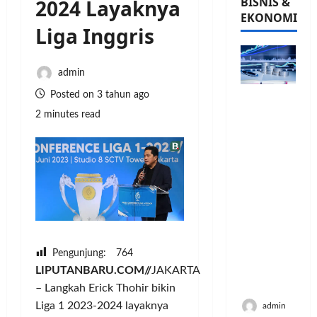
BISNIS &
2024 Layaknya
EKONOMI
Liga Inggris
admin
Posted on 3 tahun ago
PFII
Strategis
2 minutes read
untuk
Memperk
uat
Sektor
Ekonomi
dan
Moneter
Jangka
Panjang
Pengunjung:
764
Menenga
LIPUTANBARU.COM//
JAKARTA
h
– Langkah Erick Thohir bikin
Liga 1 2023-2024 layaknya
admin