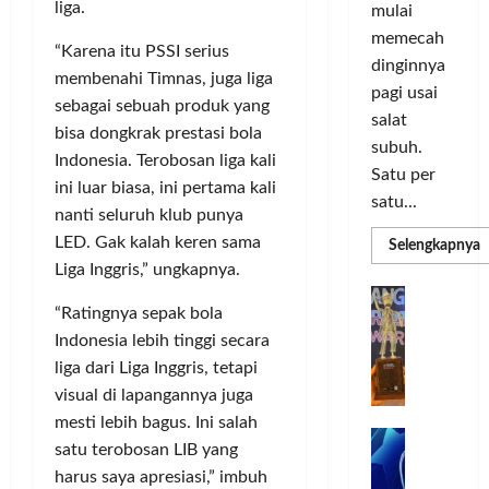
o
d
a
n
liga.
mulai
r
i
s
I
memecah
m
r
d
“Karena itu PSSI serius
n
dinginnya
a
i
i
o
membenahi Timnas, juga liga
pagi usai
s
k
S
v
sebagai sebuah produk yang
i
salat
a
e
a
bisa dongkrak prestasi bola
D
n
l
subuh.
s
Indonesia. Terobosan liga kali
i
L
u
i
Satu per
ini luar biasa, ini pertama kali
g
u
r
satu...
i
nanti seluruh klub punya
m
u
Posted
t
a
LED. Gak kalah keren sama
h
R
Selengkapnya
on
m
a
C
I
Liga Inggris,” ungkapnya.
3
a
l
o
n
T
G
minggu
P
P
l
“Ratingnya sepak bola
d
ago
a
C
e
o
L
o
Indonesia lebih tinggi secara
b
3
r
r
n
u
liga dari Liga Inggris, tetapi
R
b
N
I
e
n
visual di lapangannya juga
H
a
M
s
P
g
mesti lebih bagus. Ini salah
d
n
A
i
M
k
R
satu terobosan LIB yang
k
G
a
P
e
a
T
harus saya apresiasi,” imbuh
a
E
K
n