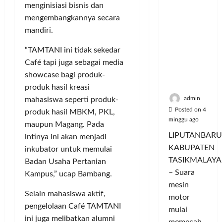
i
u
menginisiasi bisnis dan
ya
n
m
n
a
Persauda
mengembangkannya secara
c
a
g
s
raan di
o
mandiri.
C
a
P
Rumah
r
o
n
a
Panggun
“TAMTANI ini tidak sekedar
a
l
P
s
g
n
Café tapi juga sebagai media
o
e
a
Tasikmal
D
r
showcase bagi produk-
r
r
aya
o
I
n
d
produk hasil kreasi
r
M
a
a
admin
mahasiswa seperti produk-
o
A
j
n
Posted on 4
produk hasil MBKM, PKL,
n
G
u
T
minggu ago
maupun Magang. Pada
g
E
a
a
LIPUTANBARU
intinya ini akan menjadi
T
d
l
m
KABUPATEN
inkubator untuk memulai
r
a
T
p
TASIKMALAYA
a
n
Badan Usaha Pertanian
e
i
n
– Suara
M
r
Kampus,” ucap Bambang.
l
s
e
l
mesin
k
f
Selain mahasiswa aktif,
n
u
a
motor
o
d
a
pengelolaan Café TAMTANI
n
mulai
r
i
s
I
ini juga melibatkan alumni
memecah