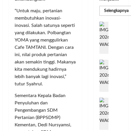
R
“Untuk maju, pertanian
Selengkapnya
m
membutuhkan inovasi-
a
P
I
inovasi. Salah satunya seperti
S
N
u
yang dilakukan. Polbangtan
M
A
S
YOMA yang menggulirkan
C
E
Cafe TAMTANI. Dengan cara
d
R
M
ini, nilai produk pertanian
J
A
P
A
akan semakin tinggi. Makanya
F
M
c
T
kita mendukung hadirnya
e
F
lebih banyak lagi inovasi,”
r
e
tutur Syahrul.
H
s
a
t
Sementara Kepala Badan
r
d
i
Penyuluhan dan
e
i
v
Pengembangan SDM
a
r
a
Pertanian (BPPSDMP)
l
k
l
Kementan, Dedi Nursyamsi,
m
a
2