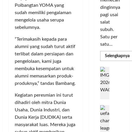
m
r
d
n
Polbangtan YOMA yang
dinginnya
a
i
i
o
sudah memiliki pengalaman
pagi usai
s
k
S
v
mengelola usaha serupa
i
salat
a
e
a
sebelumnya.
D
n
subuh.
l
s
i
L
u
i
Satu per
“Terimakasih kepada para
g
u
r
satu...
alumni yang sudah turut aktif
i
m
u
Posted
terlibat dalam persiapan dan
t
a
h
R
Selengkapnya
on
m
a
C
pengelolaan, kami juga
I
3
a
l
o
n
T
membuka kesempatan untuk
minggu
G
P
P
l
d
ago
a
alumni memasarkan produk-
C
e
o
L
o
b
produknya,” tandas Bambang.
3
r
r
n
u
R
b
N
I
e
n
Kegiatan peresmian ini turut
H
a
M
s
P
g
dihadiri oleh mitra Dunia
d
n
A
i
M
k
R
Usaha, Dunia Industri, dan
k
G
a
P
e
a
Dunia Kerja (DUDIKA) serta
T
a
E
K
n
n
masyarakat luas. Mereka juga
n
L
o
u
G