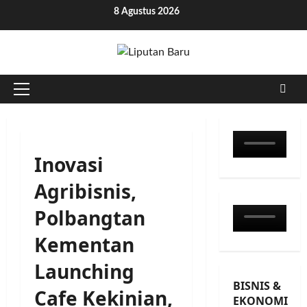
Skip
8 Agustus 2026
to
content
Primary
Menu
Inovasi
Agribisnis,
Polbangtan
Kementan
Launching
BISNIS &
Cafe Kekinian,
EKONOMI