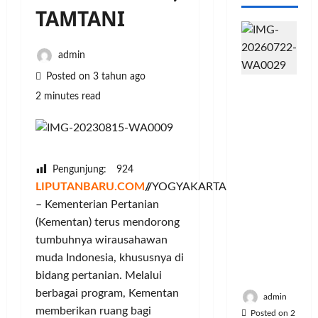
TAMTANI
admin
Posted on 3 tahun ago
PFII
2 minutes read
Strategis
untuk
Memperk
uat
Sektor
Pengunjung:
924
Ekonomi
LIPUTANBARU.COM
//
YOGYAKARTA
dan
– Kementerian Pertanian
Moneter
(Kementan) terus mendorong
Jangka
tumbuhnya wirausahawan
Panjang
muda Indonesia, khususnya di
Menenga
h
bidang pertanian. Melalui
berbagai program, Kementan
admin
memberikan ruang bagi
Posted on 2