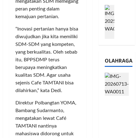
e
mengatakan SDM memegang
n
0
M
1
G
peran penting dalam
2
e
6
a
6
kemajuan pertanian.
l
S
r
J
a
e
a
“Inovasi pertanian hanya bisa
a
l
r
n
d
diwujudkan jika kita memiliki
u
i
s
i
SDM-SDM yang kompeten,
i
e
i
A
yang berkualitas. Oleh sebab
B
s
3
j
OLAHRAGA
itu, BPPSDMP terus
R
5
T
a
berupaya meningkatkan
I
G
a
n
m
kualitas SDM. Agar usaha
H
h
g
o
a
sejenis Cafe TAMTANI bisa
u
U
,
d
n
M
dilahirkan,” kata Dedi.
B
i
d
K
Touring
R
r
Direktur Polbangtan YOMA,
a
M
Penuh
I
k
n
Bambang Sudarmanto,
P
Cerita, LA
K
a
J
e
mengatakan lewat Café
32 Riders
C
n
a
r
TAMTANI nantinya
Nikmati
P
L
r
l
mahasiswa didorong untuk
Hangatn
a
u