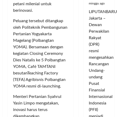
minggu ago
petani milenial untuk
berinovasi.
LIPUTANBARU
Jakarta –
Peluang tersebut ditangkap
Dewan
oleh Politeknik Pembangunan
Perwakilan
Pertanian Yogyakarta
Rakyat
Magelang (Polbangtan
(DPR)
YOMA). Bersamaan dengan
resmi
kegiatan Closing Ceremony
mengesahkan
Dies Natalis ke 5 Polbangtan
Rancangan
YOMA, Café TAMTANI
Undang-
besutanTeaching Factory
undang
(TEFA) Agribisnis Polbangtan
Pusat
YOMA resmi di-launching.
Finansial
Internasional
Menteri Pertanian Syahrul
Indonesia
Yasin Limpo mengatakan,
(PFII)
inovasi harus terus
menjadi...
dikembangkan.