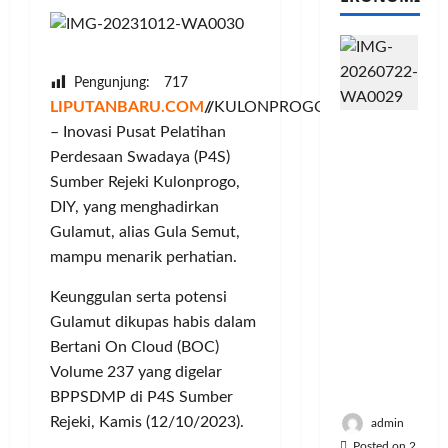
Pengunjung:
717
LIPUTANBARU.COM
//
KULONPROGO
PFII
– Inovasi Pusat Pelatihan
Strategis
Perdesaan Swadaya (P4S)
untuk
Sumber Rejeki Kulonprogo,
Memperk
DIY, yang menghadirkan
uat
Gulamut, alias Gula Semut,
Sektor
mampu menarik perhatian.
Ekonomi
dan
Keunggulan serta potensi
Moneter
Gulamut dikupas habis dalam
Jangka
Bertani On Cloud (BOC)
Panjang
Menenga
Volume 237 yang digelar
h
BPPSDMP di P4S Sumber
Rejeki, Kamis (12/10/2023).
admin
Posted on 2