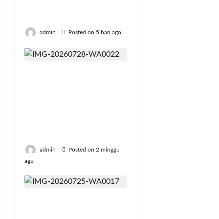
Ada Ruang bagi Mafia
m
a
t
e
B
Beras Fortifikasi
p
n
!
r
K
a
M
a
A
admin
Posted on 5 hari ago
h
e
K
S
Posted
R
l
a
e
on
u
a
b
3
c
a
k
bulan
u
Politeknik Enjiniring
a
h
ago
u
p
r
Kementan Bekali
P
k
a
a
Mahasiswa
a
a
t
I
Kompetensi Bahasa
d
n
e
l
Inggris untuk Karier
a
M
n
e
Global
t
o
T
g
i
n
a
a
admin
Posted on 2 minggu
M
e
n
l
ago
a
y
g
R
r
P
e
p
g
o
r
7
o
Teknologi Pertanian
l
a
0
n
i
Dukung PM-AAS,
n
0