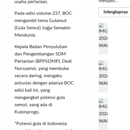
menjadi...
usaha pertanian.
R
Selengkapnya
Pada edisi volume 237, BOC
m
a
mengambil tema Gulamut
P
I
(Gula Semut) Jogja Semakin
S
N
u
Mendunia.
M
A
S
C
E
Kepala Badan Penyuluhan
d
R
M
dan Pengembangan SDM
J
A
P
Pertanian (BPPSDMP), Dedi
A
F
M
Nursyamsi, yang membuka
c
T
e
secara daring, mengaku
F
r
e
antusias dengan adanya BOC
H
s
edisi kali ini, yang
a
t
mengangkat potensi gula
r
d
i
semut, yang ada di
e
i
v
Kulonprogo.
a
r
a
l
k
l
“Potensi gula di Indonesia
m
a
2