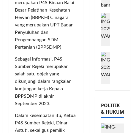
A
m
merupakan P4S Binaan Balai
j
o
B
i
u
Posted
w
Besar Pelatihan Kesehatan
B
G
t
on
G
e
Hewan (BBPKH) Cinagara
e
8
o
m
i
s
yang merupakan UPT Badan
bulan
r
w
e
o
,
Penyuluhan dan
ago
s
e
n
r
T
Pengembangan SDM
a
s
P
n
a
Pertanian (BPPSDMP)
m
K
e
a
n
M
a
o
r
t
a
Sebagai informasi, P4S
i
T
n
k
a
m
Sumber Rejeki merupakan
l
Ü
s
u
P
P
a
V
salah satu objek yang
e
a
a
o
d
R
r
t
m
dikunjungi dalam rangkaian
h
K
h
v
K
u
o
kunjungan kerja Kepala
e
e
a
e
n
n
BPPSDMP di akhir
-
i
s
p
g
,
September 2023.
POLITIK
2
n
i
e
k
d
& HUKUM
,
l
,
r
a
a
Dalam kesempatan itu, Ketua
K
a
I
c
s
n
P4S Sumber Rejeki, Dinar
o
n
n
a
S
M
Astuti, sekaligus pemilik