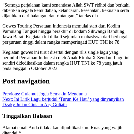
“Semoga perjalanan kami senantiasa Allah SWT ridhoi dan berkahi
diberikan segala kemudahan, kelancaran, kesehatan, kekuatan serta
dijauhkan dari halangan dan rintangan,” tandas dia.
Gowes Touring Persatuan Indonesia memulai start dari Kodim
Pamulang Tangsel hingga berakhir di kodam Siliwangi Bandung,
Jawa Barat. Kegiatan ini diikuti sejumlah mahasiswa dari berbagai
perguruan tinggi dalam rangka memperingati HUT TNI ke 78.
Kegiatan gowes ini turut disertai dengan rilis single lagu yang
berjudul Persatuan Indonesia oleh Anak Rimba X Sendau. Lagu ini
sendiri didedikasikan dalam rangka HUT TNI ke 78 yang jatuh
pada tanggal 5 Oktober 2023.
Post navigation
Previous:
Gulamut Jogja Semakin Mendunia
Next:
Ini Lirik Lagu berjudul ‘Turun Ke Hati’ yang dinyanyikan
Dzaky Julian Ciptaan Ary Goliath
Tinggalkan Balasan
Alamat email Anda tidak akan dipublikasikan.
Ruas yang wajib
ditandai
*