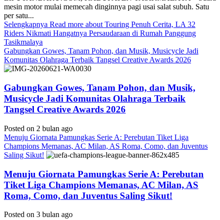
mesin motor mulai memecah dinginnya pagi usai salat subuh. Satu
per satu...
Selengkapnya
Read more about Touring Penuh Cerita, LA 32
Riders Nikmati Hangatnya Persaudaraan di Rumah Panggung
Tasikmalaya
Gabungkan Gowes, Tanam Pohon, dan Musik, Musicycle Jadi
Komunitas Olahraga Terbaik Tangsel Creative Awards 2026
Gabungkan Gowes, Tanam Pohon, dan Musik,
Musicycle Jadi Komunitas Olahraga Terbaik
Tangsel Creative Awards 2026
Posted on 2 bulan ago
Menuju Giornata Pamungkas Serie A: Perebutan Tiket Liga
Champions Memanas, AC Milan, AS Roma, Como, dan Juventus
Saling Sikut!
Menuju Giornata Pamungkas Serie A: Perebutan
Tiket Liga Champions Memanas, AC Milan, AS
Roma, Como, dan Juventus Saling Sikut!
Posted on 3 bulan ago