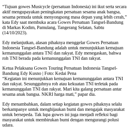
“Tujuan gowes Musicycle (persatuan Indonesia) ini ikut serta secara
aktif mengupayakan peningkatan persatuan sesama anak bangsa,
sesama pemuda untuk menyongsong masa depan yang lebih cerah,”
kata Edy saat membuka acara Gowes Persatuan Tangsel-Bandung
di Markas Kodim, Pamulang, Tangerang Selatan, Sabtu
(14/10/2023).
Edy melanjutkan, alasan pihaknya menggelar Gowes Persatuan
Indonesia Tangsel-Bandung adalah untuk menunjukkan kemajuan
kemanunggalan antara TNI dan rakyat. Edy menegaskan, bahwa
roh TNI berada pada kemanunggalan TNI dan rakyat.
Ketua Pelaksana Gowes Touring Persatuan Indonesia Tangsel-
Bandung Edy Kusno | Foto: Kedai Pena
“Kegiatan ini menunjukkan kemajuan kemanunggalan antara TNI
dan rakyat. Sesungguhnya roh atau kekuatan TNI terletak pada
kemanunggalan TNI dan rakyat. Mari kita galang persatuan antar
sesama anak bangsa. NKRI harga mati,” papar dia.
Edy menambahkan, dalam setiap kegiatan gowes pihaknya selalu
berkampanye untuk menghijaukan bumi dan mengajak masyarakat
untuk bersepeda. Tak lupa gowes ini juga menjadi refleksi bagi
masyarakat untuk membirukan bumi dengan mengurangi polusi
udara.