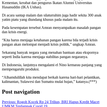
Kementan, kerabat dan pengurus Ikatan Alumni Universitas
Hasanuddin (IKA Unhas).
Di acara santap malam dan silaturrahim juga hadir sekita 300 anak
yatim piatu yang diundang khusus pada malam itu.
Pada kesempatan tersebut Amran menyampaikan masalah pangan
dan krisis energi.
“Kita harus menjaga ketahanan pangan karena bila terjadi krisis
pangan akan melompat menjadi krisis politik,” ungkap Amran.
Sekarang banyak negara yang menahan bantuan atau ekspornya
seperti India karena menjaga stabilitas pangan negaranya.
Di Indonesia, lanjutnya mengalami el Nino kemarau panjang yang
mempengaruhi produksi.
“Alhamdulillah kita mendapat berkah karena hari-hari pelantikan,
kalimantan, Sulawesi dan Sumatra mulai hujan,” katanya.(***)
Post navigation
Previous:
Rogoh Kocek Rp 24 Triliun, BRI Hapus Kredit Macet
UMKM Terdampak Covid 19