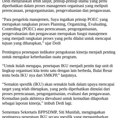
Dedi menjelaskan lebih lanjut, prinsip-prinsip utama yang perlu
diperhatikan dalam proses managemen organisasi yang meliputi
perencanaan, pengorganisasian, pengevaluasian dan pengawasan.
“Para pengelola manajemen, Saya ingatkan prinsip POEC yang
merupakan rangkaian proses Planning, Organizing, Evaluating,
Controlling (POEC) atau perencanaan, pengorganisasian,
pengevaluasian dan pengawasan merupakan fungsi manajemen
yang menjadi rangkaian proses yang perlu dilalui untuk mencapai
tujuan yang diharapkan,” ujar Dedi
Pentingnya penetapan indikator pengukuran kinerja menjadi penting
untuk mengukur keberhasilan suatu program.
“Untuk itulah mengapa, penetapan IKU menjadi pentin tiap unit di
lingkup organisasi kita tentu satu dengan lain berbeda, Balai Besar
tentu beda IKU nya dari SMKPP,” lanjutnya.
“Semakin spesifik (IKU) akan semakin baik dalam upaya mencapai
target yang telah ditetapkan, yang perlu diperhatikan dimulai dari
proses perencanaan, pengorganisasian, evaluasi dan pengawasan.
Kemudian pada akhirnya dievaluasi untuk kemudian dilaporkan
sebagai laporan kinerja,” imbuh Dedi lagi.
Sementara Sekretaris BPPSDMP, Siti Munifah, mengingatkan
pentingnya penentuan IKU secara spesifik yang mengambarkan