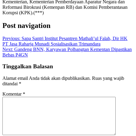
Kementerian, Kementerian Pemberdayaan Aparatur Negara dan
Reformasi Birokrasi (Kemenpan RB) dan Komisi Pemberantasan
Korupsi (KPK).(***)
Post navigation
Previous:
Sapa Santri Institut Pesantren Mathali’ul Falah, Dir HK
PT Jasa Raharja Munadi Sosialisasikan Trimandara
Next:
Gandeng BNN, Karyawan Polbangtan Kementan Dipastikan
Bebas P4GN
Tinggalkan Balasan
Alamat email Anda tidak akan dipublikasikan.
Ruas yang wajib
ditandai
*
Komentar
*