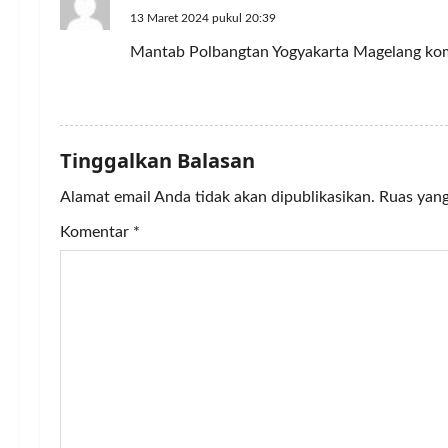
i
13 Maret 2024 pukul 20:39
Mantab Polbangtan Yogyakarta Magelang k
g
a
REPLY
t
Tinggalkan Balasan
i
Alamat email Anda tidak akan dipublikasikan.
Ruas yang
o
Komentar
*
n