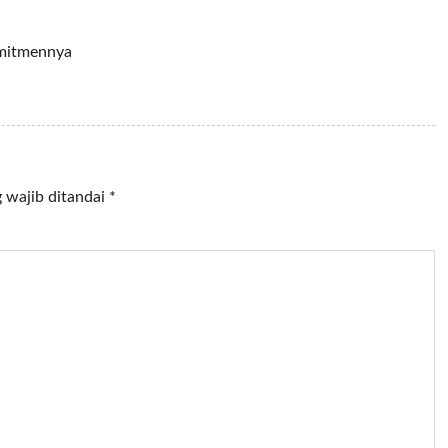
omitmennya
 wajib ditandai
*