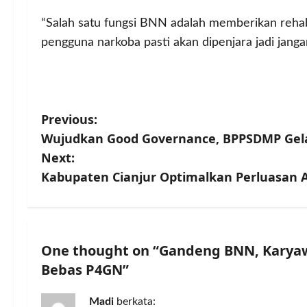
“Salah satu fungsi BNN adalah memberikan rehabi
pengguna narkoba pasti akan dipenjara jadi jan
P
Previous:
Wujudkan Good Governance, BPPSDMP Gela
o
Next:
s
Kabupaten Cianjur Optimalkan Perluasan 
t
n
One thought on “
Gandeng BNN, Karya
a
Bebas P4GN
”
v
Madi
berkata: