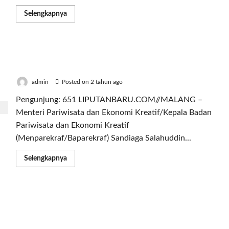
Read
Selengkapnya
more
about
34
Tim
Persatuan
Menparekraf Sandi Uno Ajak Komunitas
Tenis
Meja
Promosikan Gastronomi Kota Malang
Meriahkan
Ulang
admin
Posted on 2 tahun ago
Tahun
PTM
Pengunjung: 651 LIPUTANBARU.COM//MALANG –
Ke-
VI
Menteri Pariwisata dan Ekonomi Kreatif/Kepala Badan
dengan
Mengikuti
Pariwisata dan Ekonomi Kreatif
Turnamen
Radit
(Menparekraf/Baparekraf) Sandiaga Salahuddin...
Cup
I
2024
Read
Selengkapnya
more
about
Menparekraf
Sandi
Uno
Gelar Rakor, BPPSDMP Kementan Sosialisasi
Ajak
Komunitas
Pelayanan Informasi Publik Berbasis Artificial
Promosikan
Intelligence
Gastronomi