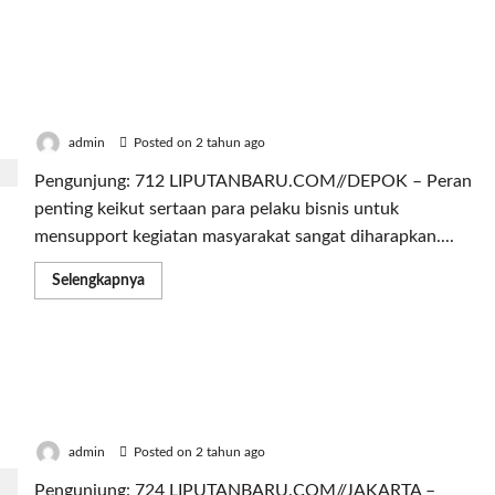
about
CropLife
Indonesia-
PRISMA
RS Grha Permata Ibu Support Event New Depok
Dorong
Pemasaran
Borders Ride 2024 di Pesona Square Mall Depok –
Pertanian
Jawa Barat
yang
Edukatif
dan
admin
Posted on 2 tahun ago
Inklusif
Bagi
Pengunjung: 712 LIPUTANBARU.COM//DEPOK – Peran
Petani
penting keikut sertaan para pelaku bisnis untuk
mensupport kegiatan masyarakat sangat diharapkan....
Read
Selengkapnya
more
about
RS
Grha
Permata
Kolaborasi Anak Bike Adventure dan Pesona
Ibu
Support
Square Mall Depok Gelar Event New Border Ride
Event
2024
New
Depok
Borders
admin
Posted on 2 tahun ago
Ride
2024
Pengunjung: 724 LIPUTANBARU.COM//JAKARTA –