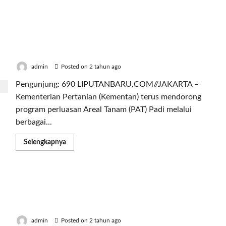
about
Tingkatkan
Kinerja,
Pergeseran
Tingkatkan Produksi Padi Musim Kemarau,
Posisi
Terjadi
Kementan Siap Latih Widyaiswara, Dosen, Guru
di
dan Penyuluh Pertanian
BPPSDMP
Kementan
admin
Posted on 2 tahun ago
Pengunjung: 690 LIPUTANBARU.COM//JAKARTA –
Kementerian Pertanian (Kementan) terus mendorong
program perluasan Areal Tanam (PAT) Padi melalui
berbagai...
Read
Selengkapnya
more
about
Tingkatkan
Produksi
Padi
Akuisisi MediaDonuts, Aleph Group Perkuat Posisi
Musim
Kemarau,
sebagai Periklanan Digital Terkemuka di Asia
Kementan
Pasifik
Siap
Latih
Widyaiswara,
admin
Posted on 2 tahun ago