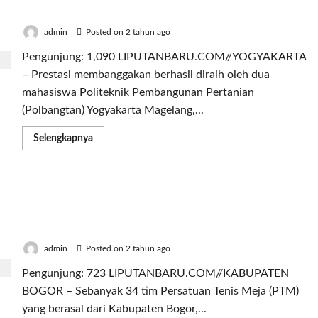
GenRe DIY 2024
admin
Posted on 2 tahun ago
Pengunjung: 1,090 LIPUTANBARU.COM//YOGYAKARTA
– Prestasi membanggakan berhasil diraih oleh dua
mahasiswa Politeknik Pembangunan Pertanian
(Polbangtan) Yogyakarta Magelang,...
Read
Selengkapnya
more
about
Kisah
Inspiratif
Mahasiswa
34 Tim Persatuan Tenis Meja Meriahkan Ulang
Polbangtan:
Jadi
Tahun PTM Ke-VI dengan Mengikuti Turnamen
Runner
Radit Cup I 2024
Up
dan
Duta
admin
Posted on 2 tahun ago
Intelegensia
Pemilihan
Pengunjung: 723 LIPUTANBARU.COM//KABUPATEN
Duta
GenRe
BOGOR – Sebanyak 34 tim Persatuan Tenis Meja (PTM)
DIY
2024
yang berasal dari Kabupaten Bogor,...