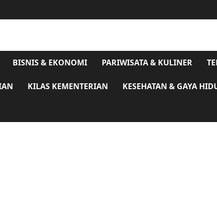
BISNIS & EKONOMI
PARIWISATA & KULINER
TE
IAN
KILAS KEMENTERIAN
KESEHATAN & GAYA HID
Kisah Inspiratif Mahasiswa Polbangtan: Jadi
Runner Up dan Duta Intelegensia Pemilihan Duta