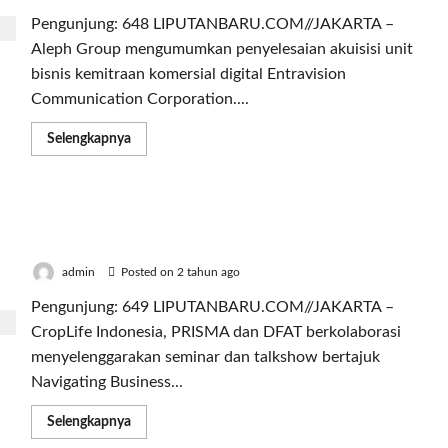
Dosen,
Guru
Pengunjung: 648 LIPUTANBARU.COM//JAKARTA –
dan
Penyuluh
Aleph Group mengumumkan penyelesaian akuisisi unit
Pertanian
bisnis kemitraan komersial digital Entravision
Communication Corporation....
Read
Selengkapnya
more
about
Akuisisi
MediaDonuts,
Aleph
CropLife Indonesia-PRISMA Dorong Pemasaran
Group
Perkuat
Pertanian yang Edukatif dan Inklusif Bagi Petani
Posisi
sebagai
admin
Posted on 2 tahun ago
Periklanan
Digital
Pengunjung: 649 LIPUTANBARU.COM//JAKARTA –
Terkemuka
di
CropLife Indonesia, PRISMA dan DFAT berkolaborasi
Asia
Pasifik
menyelenggarakan seminar dan talkshow bertajuk
Navigating Business...
Read
Selengkapnya
more