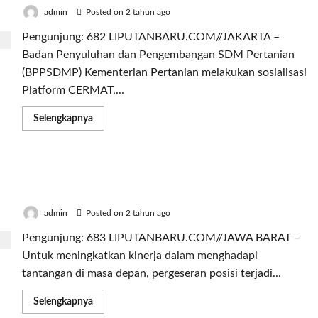
Kota
Malang
admin
Posted on 2 tahun ago
Pengunjung: 682 LIPUTANBARU.COM//JAKARTA –
Badan Penyuluhan dan Pengembangan SDM Pertanian
(BPPSDMP) Kementerian Pertanian melakukan sosialisasi
Platform CERMAT,...
Read
Selengkapnya
more
about
Gelar
Rakor,
BPPSDMP
Tingkatkan Kinerja, Pergeseran Posisi Terjadi di
Kementan
Sosialisasi
BPPSDMP Kementan
Pelayanan
Informasi
admin
Posted on 2 tahun ago
Publik
Berbasis
Pengunjung: 683 LIPUTANBARU.COM//JAWA BARAT –
Artificial
Intelligence
Untuk meningkatkan kinerja dalam menghadapi
tantangan di masa depan, pergeseran posisi terjadi...
Read
Selengkapnya
more