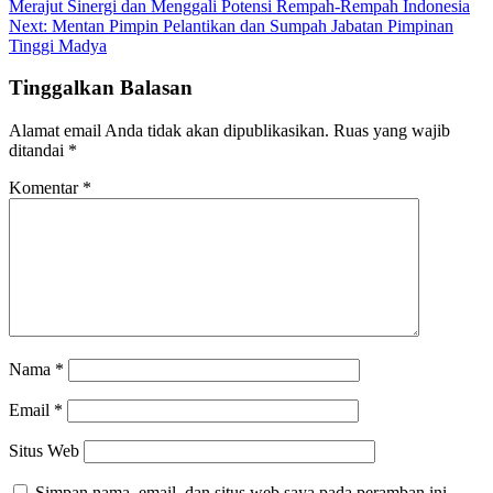
Merajut Sinergi dan Menggali Potensi Rempah-Rempah Indonesia
Next:
Mentan Pimpin Pelantikan dan Sumpah Jabatan Pimpinan
Tinggi Madya
Tinggalkan Balasan
Alamat email Anda tidak akan dipublikasikan.
Ruas yang wajib
ditandai
*
Komentar
*
Nama
*
Email
*
Situs Web
Simpan nama, email, dan situs web saya pada peramban ini