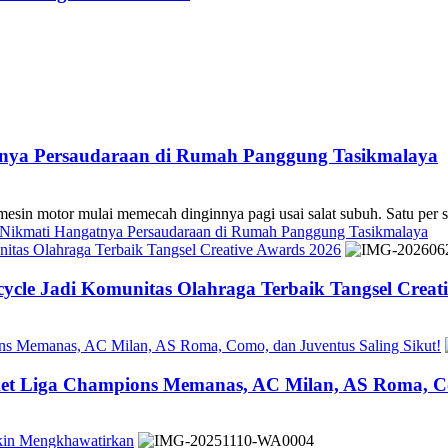
atnya Persaudaraan di Rumah Panggung Tasikmalaya
 mulai memecah dinginnya pagi usai salat subuh. Satu per sa
s Nikmati Hangatnya Persaudaraan di Rumah Panggung Tasikmalaya
tas Olahraga Terbaik Tangsel Creative Awards 2026
cle Jadi Komunitas Olahraga Terbaik Tangsel Creat
ons Memanas, AC Milan, AS Roma, Como, dan Juventus Saling Sikut!
ket Liga Champions Memanas, AC Milan, AS Roma, Co
akin Mengkhawatirkan