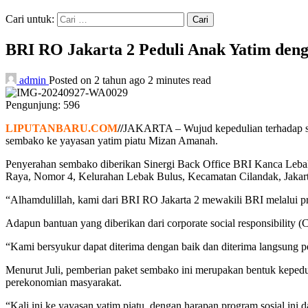
Cari untuk:
BRI RO Jakarta 2 Peduli Anak Yatim de
admin
Posted on 2 tahun ago
2 minutes read
Pengunjung:
596
LIPUTANBARU.COM
//
JAKARTA – Wujud kepedulian terhadap se
sembako ke yayasan yatim piatu Mizan Amanah.
Penyerahan sembako diberikan Sinergi Back Office BRI Kanca Leb
Raya, Nomor 4, Kelurahan Lebak Bulus, Kecamatan Cilandak, Jakart
“Alhamdulillah, kami dari BRI RO Jakarta 2 mewakili BRI melalui p
Adapun bantuan yang diberikan dari corporate social responsibilit
“Kami bersyukur dapat diterima dengan baik dan diterima langsung p
Menurut Juli, pemberian paket sembako ini merupakan bentuk kepedu
perekonomian masyarakat.
“Kali ini ke yayasan yatim piatu, dengan harapan program sosial ini