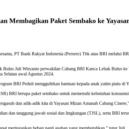
ngan Membagikan Paket Sembako ke Yayas
sama, PT Bank Rakyat Indonesia (Persero) Tbk atau BRI melalui BR
ak Bulus Juli Wiryanto perwakilan Cabang BRI Kanca Lebak Bulus ke
a Selatan awal Agustus 2024.
rogram BRI Peduli menggulirkan bantuan kepada anak yatim piatu di Y
y (CSR) BRI berupa paket sembako untuk memenuhi kebutuhan konsumsi
engasuh dan adik-adik kita di Yayasan Mizan Amanah Cabang Cinere,” 
lian dan tanggung jawab sosial dan lingkungan (TJSL), serta BRI ter
 dapat meringankan beban panti asuhan yang membutuhkan,” tutur Juli.