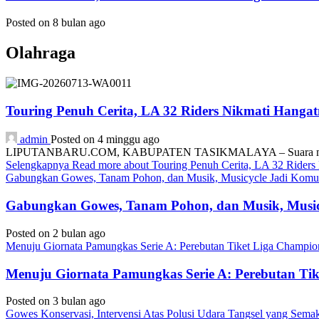
Posted on 8 bulan ago
Olahraga
Touring Penuh Cerita, LA 32 Riders Nikmati Hang
admin
Posted on 4 minggu ago
LIPUTANBARU.COM, KABUPATEN TASIKMALAYA – Suara mesin motor
Selengkapnya
Read more about Touring Penuh Cerita, LA 32 Rider
Gabungkan Gowes, Tanam Pohon, dan Musik, Musicycle Jadi Komuni
Gabungkan Gowes, Tanam Pohon, dan Musik, Musicy
Posted on 2 bulan ago
Menuju Giornata Pamungkas Serie A: Perebutan Tiket Liga Champi
Menuju Giornata Pamungkas Serie A: Perebutan Ti
Posted on 3 bulan ago
Gowes Konservasi, Intervensi Atas Polusi Udara Tangsel yang Sem