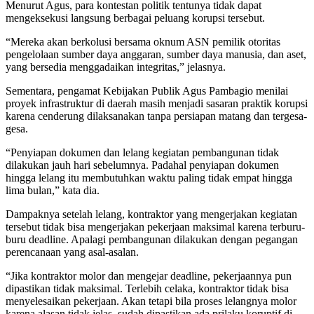
Menurut Agus, para kontestan politik tentunya tidak dapat
mengeksekusi langsung berbagai peluang korupsi tersebut.
“Mereka akan berkolusi bersama oknum ASN pemilik otoritas
pengelolaan sumber daya anggaran, sumber daya manusia, dan aset,
yang bersedia menggadaikan integritas,” jelasnya.
Sementara, pengamat Kebijakan Publik Agus Pambagio menilai
proyek infrastruktur di daerah masih menjadi sasaran praktik korupsi
karena cenderung dilaksanakan tanpa persiapan matang dan tergesa-
gesa.
“Penyiapan dokumen dan lelang kegiatan pembangunan tidak
dilakukan jauh hari sebelumnya. Padahal penyiapan dokumen
hingga lelang itu membutuhkan waktu paling tidak empat hingga
lima bulan,” kata dia.
Dampaknya setelah lelang, kontraktor yang mengerjakan kegiatan
tersebut tidak bisa mengerjakan pekerjaan maksimal karena terburu-
buru deadline. Apalagi pembangunan dilakukan dengan pegangan
perencanaan yang asal-asalan.
“Jika kontraktor molor dan mengejar deadline, pekerjaannya pun
dipastikan tidak maksimal. Terlebih celaka, kontraktor tidak bisa
menyelesaikan pekerjaan. Akan tetapi bila proses lelangnya molor
karena alasan tidak jelas, sudah dipastikan ada prilaku koruptif di