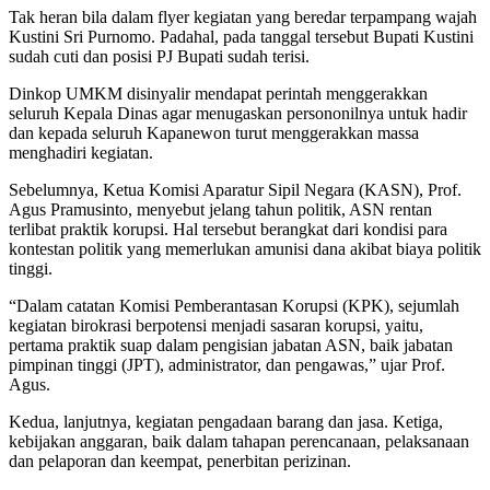
Tak heran bila dalam flyer kegiatan yang beredar terpampang wajah
Kustini Sri Purnomo. Padahal, pada tanggal tersebut Bupati Kustini
sudah cuti dan posisi PJ Bupati sudah terisi.
Dinkop UMKM disinyalir mendapat perintah menggerakkan
seluruh Kepala Dinas agar menugaskan persononilnya untuk hadir
dan kepada seluruh Kapanewon turut menggerakkan massa
menghadiri kegiatan.
Sebelumnya, Ketua Komisi Aparatur Sipil Negara (KASN), Prof.
Agus Pramusinto, menyebut jelang tahun politik, ASN rentan
terlibat praktik korupsi. Hal tersebut berangkat dari kondisi para
kontestan politik yang memerlukan amunisi dana akibat biaya politik
tinggi.
“Dalam catatan Komisi Pemberantasan Korupsi (KPK), sejumlah
kegiatan birokrasi berpotensi menjadi sasaran korupsi, yaitu,
pertama praktik suap dalam pengisian jabatan ASN, baik jabatan
pimpinan tinggi (JPT), administrator, dan pengawas,” ujar Prof.
Agus.
Kedua, lanjutnya, kegiatan pengadaan barang dan jasa. Ketiga,
kebijakan anggaran, baik dalam tahapan perencanaan, pelaksanaan
dan pelaporan dan keempat, penerbitan perizinan.