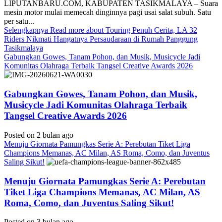
LIPUTANBARU.COM, KABUPATEN TASIKMALAYA – Suara
mesin motor mulai memecah dinginnya pagi usai salat subuh. Satu
per satu...
Selengkapnya
Read more about Touring Penuh Cerita, LA 32
Riders Nikmati Hangatnya Persaudaraan di Rumah Panggung
Tasikmalaya
Gabungkan Gowes, Tanam Pohon, dan Musik, Musicycle Jadi
Komunitas Olahraga Terbaik Tangsel Creative Awards 2026
Gabungkan Gowes, Tanam Pohon, dan Musik,
Musicycle Jadi Komunitas Olahraga Terbaik
Tangsel Creative Awards 2026
Posted on 2 bulan ago
Menuju Giornata Pamungkas Serie A: Perebutan Tiket Liga
Champions Memanas, AC Milan, AS Roma, Como, dan Juventus
Saling Sikut!
Menuju Giornata Pamungkas Serie A: Perebutan
Tiket Liga Champions Memanas, AC Milan, AS
Roma, Como, dan Juventus Saling Sikut!
Posted on 3 bulan ago