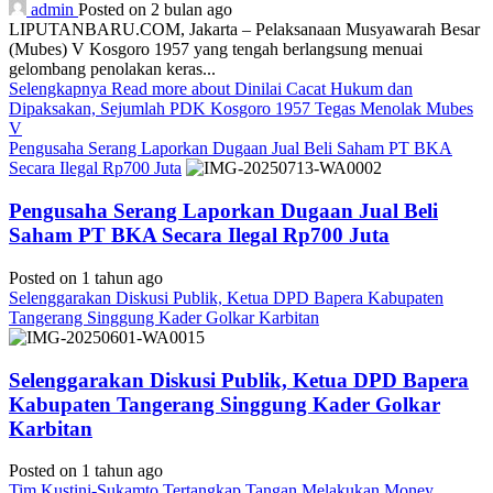
admin
Posted on 2 bulan ago
LIPUTANBARU.COM, Jakarta – Pelaksanaan Musyawarah Besar
(Mubes) V Kosgoro 1957 yang tengah berlangsung menuai
gelombang penolakan keras...
Selengkapnya
Read more about Dinilai Cacat Hukum dan
Dipaksakan, Sejumlah PDK Kosgoro 1957 Tegas Menolak Mubes
V
Pengusaha Serang Laporkan Dugaan Jual Beli Saham PT BKA
Secara Ilegal Rp700 Juta
Pengusaha Serang Laporkan Dugaan Jual Beli
Saham PT BKA Secara Ilegal Rp700 Juta
Posted on 1 tahun ago
Selenggarakan Diskusi Publik, Ketua DPD Bapera Kabupaten
Tangerang Singgung Kader Golkar Karbitan
Selenggarakan Diskusi Publik, Ketua DPD Bapera
Kabupaten Tangerang Singgung Kader Golkar
Karbitan
Posted on 1 tahun ago
Tim Kustini-Sukamto Tertangkap Tangan Melakukan Money