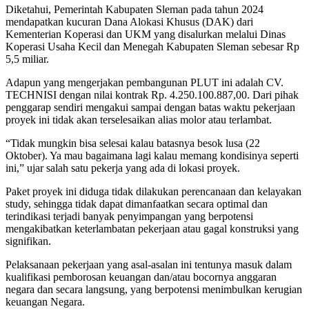
Diketahui, Pemerintah Kabupaten Sleman pada tahun 2024
mendapatkan kucuran Dana Alokasi Khusus (DAK) dari
Kementerian Koperasi dan UKM yang disalurkan melalui Dinas
Koperasi Usaha Kecil dan Menegah Kabupaten Sleman sebesar Rp
5,5 miliar.
Adapun yang mengerjakan pembangunan PLUT ini adalah CV.
TECHNISI dengan nilai kontrak Rp. 4.250.100.887,00. Dari pihak
penggarap sendiri mengakui sampai dengan batas waktu pekerjaan
proyek ini tidak akan terselesaikan alias molor atau terlambat.
“Tidak mungkin bisa selesai kalau batasnya besok lusa (22
Oktober). Ya mau bagaimana lagi kalau memang kondisinya seperti
ini,” ujar salah satu pekerja yang ada di lokasi proyek.
Paket proyek ini diduga tidak dilakukan perencanaan dan kelayakan
study, sehingga tidak dapat dimanfaatkan secara optimal dan
terindikasi terjadi banyak penyimpangan yang berpotensi
mengakibatkan keterlambatan pekerjaan atau gagal konstruksi yang
signifikan.
Pelaksanaan pekerjaan yang asal-asalan ini tentunya masuk dalam
kualifikasi pemborosan keuangan dan/atau bocornya anggaran
negara dan secara langsung, yang berpotensi menimbulkan kerugian
keuangan Negara.