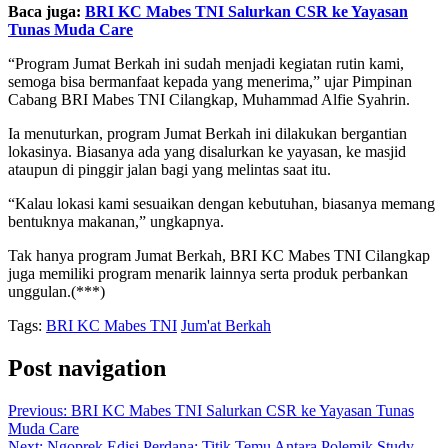
Baca juga:
BRI KC Mabes TNI Salurkan CSR ke Yayasan
Tunas Muda Care
“Program Jumat Berkah ini sudah menjadi kegiatan rutin kami,
semoga bisa bermanfaat kepada yang menerima,” ujar Pimpinan
Cabang BRI Mabes TNI Cilangkap, Muhammad Alfie Syahrin.
Ia menuturkan, program Jumat Berkah ini dilakukan bergantian
lokasinya. Biasanya ada yang disalurkan ke yayasan, ke masjid
ataupun di pinggir jalan bagi yang melintas saat itu.
“Kalau lokasi kami sesuaikan dengan kebutuhan, biasanya memang
bentuknya makanan,” ungkapnya.
Tak hanya program Jumat Berkah, BRI KC Mabes TNI Cilangkap
juga memiliki program menarik lainnya serta produk perbankan
unggulan.(***)
Tags:
BRI KC Mabes TNI
Jum'at Berkah
Post navigation
Previous:
BRI KC Mabes TNI Salurkan CSR ke Yayasan Tunas
Muda Care
Next:
Ngoprek Edisi Perdana: Titik Temu Antara Polemik Study