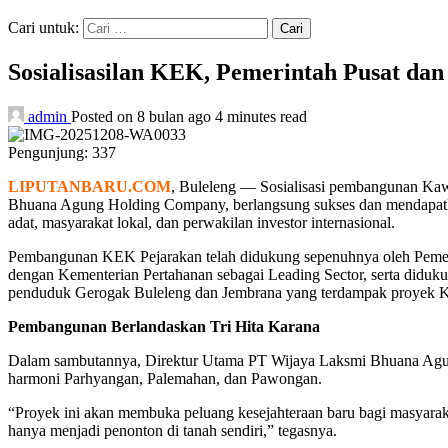
Cari untuk:
Sosialisasilan KEK, Pemerintah Pusat da
admin
Posted on 8 bulan ago
4 minutes read
Pengunjung:
337
LIPUTANBARU.COM
, Buleleng — Sosialisasi pembangunan Ka
Bhuana Agung Holding Company, berlangsung sukses dan mendapatkan, pe
adat, masyarakat lokal, dan perwakilan investor internasional.
Pembangunan KEK Pejarakan telah didukung sepenuhnya oleh Pemeri
dengan Kementerian Pertahanan sebagai Leading Sector, serta diduku
penduduk Gerogak Buleleng dan Jembrana yang terdampak proyek KE
Pembangunan Berlandaskan Tri Hita Karana
Dalam sambutannya, Direktur Utama PT Wijaya Laksmi Bhuana Agu
harmoni Parhyangan, Palemahan, dan Pawongan.
“Proyek ini akan membuka peluang kesejahteraan baru bagi masyarakat
hanya menjadi penonton di tanah sendiri,” tegasnya.