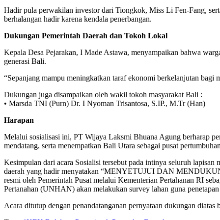
Hadir pula perwakilan investor dari Tiongkok, Miss Li Fen-Fang, se
berhalangan hadir karena kendala penerbangan.
Dukungan Pemerintah Daerah dan Tokoh Lokal
Kepala Desa Pejarakan, I Made Astawa, menyampaikan bahwa warga
generasi Bali.
“Sepanjang mampu meningkatkan taraf ekonomi berkelanjutan bagi ma
Dukungan juga disampaikan oleh wakil tokoh masyarakat Bali :
• Marsda TNI (Purn) Dr. I Nyoman Trisantosa, S.IP., M.Tr (Han)
Harapan
Melalui sosialisasi ini, PT Wijaya Laksmi Bhuana Agung berharap 
mendatang, serta menempatkan Bali Utara sebagai pusat pertumbuha
Kesimpulan dari acara Sosialisi tersebut pada intinya seluruh lapisa
daerah yang hadir menyatakan “MENYETUJUI DAN MEND
resmi oleh Pemerintah Pusat melalui Kementerian Pertahanan RI seb
Pertanahan (UNHAN) akan melakukan survey lahan guna penetapan lo
Acara ditutup dengan penandatanganan pernyataan dukungan diatas b