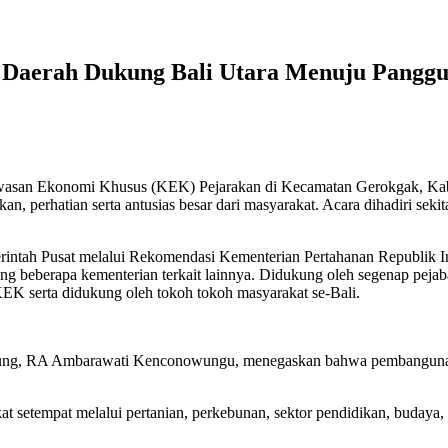
n Daerah Dukung Bali Utara Menuju Pangg
wasan Ekonomi Khusus (KEK) Pejarakan di Kecamatan Gerokgak, Kabu
rhatian serta antusias besar dari masyarakat. Acara dihadiri sekitar 
ntah Pusat melalui Rekomendasi Kementerian Pertahanan Republik I
ng beberapa kementerian terkait lainnya. Didukung oleh segenap pejab
K serta didukung oleh tokoh tokoh masyarakat se-Bali.
ng, RA Ambarawati Kenconowungu, menegaskan bahwa pembangunan KE
 setempat melalui pertanian, perkebunan, sektor pendidikan, budaya, s