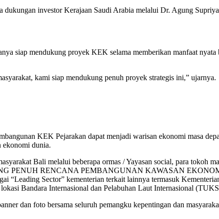
rta dukungan investor Kerajaan Saudi Arabia melalui Dr. Agung Supriy
nya siap mendukung proyek KEK selama memberikan manfaat nyata b
syarakat, kami siap mendukung penuh proyek strategis ini,” ujarnya.
pembangunan KEK Pejarakan dapat menjadi warisan ekonomi masa depa
n ekonomi dunia.
n masyarakat Bali melalui beberapa ormas / Yayasan social, para tokoh
UKUNG PENUH RENCANA PEMBANGUNAN KAWASAN EKONOMI KH
agai “Leading Sector” kementerian terkait lainnya termasuk Kementer
kasi Bandara Internasional dan Pelabuhan Laut Internasional (TUKS
anner dan foto bersama seluruh pemangku kepentingan dan masyarakat