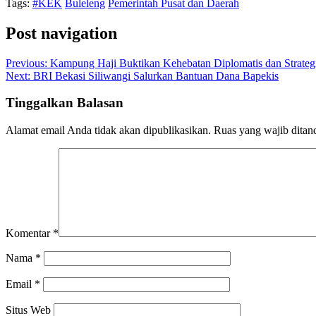
Tags:
#KEK
Buleleng
Pemerintah Pusat dan Daerah
Post navigation
Previous:
Kampung Haji Buktikan Kehebatan Diplomatis dan Strategis
Next:
BRI Bekasi Siliwangi Salurkan Bantuan Dana Bapekis
Tinggalkan Balasan
Alamat email Anda tidak akan dipublikasikan.
Ruas yang wajib ditan
Komentar
*
Nama
*
Email
*
Situs Web