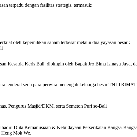
terpadu dengan fasilitas strategis, termasuk:
kuat oleh kepemilikan saham terbesar melalui dua yayasan besar :
li
an Kesatria Keris Bali, dipimpin oleh Bapak Jro Bima Ismaya Jaya, de
ng para jenderal serta para perwira menengah keluarga besar TNI TRIM
inas, Pengurus Masjid/DKM, serta Semeton Puri se-Bali
 dihadiri Duta Kemanusiaan & Kebudayaan Perserikatan Bangsa-Bangsa
r. Heng Mok We.