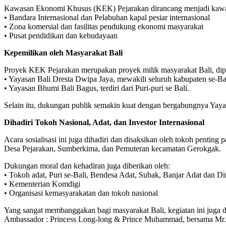
Kawasan Ekonomi Khusus (KEK) Pejarakan dirancang menjadi kawasan 
• Bandara Internasional dan Pelabuhan kapal pesiar internasional
• Zona komersial dan fasilitas pendukung ekonomi masyarakat
• Pusat pendidikan dan kebudayaan
Kepemilikan oleh Masyarakat Bali
Proyek KEK Pejarakan merupakan proyek milik masyarakat Bali, diper
• Yayasan Bali Dresta Dwipa Jaya, mewakili seluruh kabupaten se-Ba
• Yayasan Bhumi Bali Bagus, terdiri dari Puri-puri se Bali.
Selain itu, dukungan publik semakin kuat dengan bergabungnya Yayas
Dihadiri Tokoh Nasional, Adat, dan Investor Internasional
Acara sosialisasi ini juga dihadiri dan disaksikan oleh tokoh penti
Desa Pejarakan, Sumberkima, dan Pemuteran kecamatan Gerokgak.
Dukungan moral dan kehadiran juga diberikan oleh:
• Tokoh adat, Puri se-Bali, Bendesa Adat, Subak, Banjar Adat dan D
• Kementerian Komdigi
• Organisasi kemasyarakatan dan tokoh nasional
Yang sangat membanggakan bagi masyarakat Bali, kegiatan ini juga
Ambassador : Princess Long-long & Prince Muhammad, bersama M