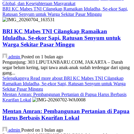
Global, dan Kesejahteraan Masyarakat
BRI KC Mabes TNI Cilangkap Ramaikan Iduladha, Se-ekor Sapi,
Ratusan Senyum untuk Warga Sekitar Pasar Minggu
BRI KC Mabes TNI Cilangkap Ramaikan
Iduladha, Se-ekor Sapi, Ratusan Senyum untuk
Warga Sekitar Pasar Minggu
admin
Posted on 1 bulan ago
Pengunjung: 303 LIPUTANBARU.COM, JAKARTA – Darah
segar belum kering, tapi tawa anak-anak sudah terdengar dari ujung
gang...
Selengkapnya
Read more about BRI KC Mabes TNI Cilangkap
Ramaikan Iduladha, Se-ekor Sapi, Ratusan Senyum untuk Warga
Sekitar Pasar Minggu
Mentan Amran: Pembangunan Pertanian di Papua Harus Berbasis
Kearifan Lokal
Mentan Amran: Pembangunan Pertanian di Papua
Harus Berbasis Kearifan Lokal
admin
Posted on 1 bulan ago