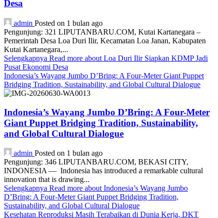
Desa
admin
Posted on 1 bulan ago
Pengunjung: 321 LIPUTANBARU.COM, Kutai Kartanegara –
Pemerintah Desa Loa Duri Ilir, Kecamatan Loa Janan, Kabupaten
Kutai Kartanegara,...
Selengkapnya
Read more about Loa Duri Ilir Siapkan KDMP Jadi
Pusat Ekonomi Desa
Indonesia’s Wayang Jumbo D’Bring: A Four-Meter Giant Puppet
Bridging Tradition, Sustainability, and Global Cultural Dialogue
Indonesia’s Wayang Jumbo D’Bring: A Four-Meter
Giant Puppet Bridging Tradition, Sustainability,
and Global Cultural Dialogue
admin
Posted on 1 bulan ago
Pengunjung: 346 LIPUTANBARU.COM, BEKASI CITY,
INDONESIA — Indonesia has introduced a remarkable cultural
innovation that is drawing...
Selengkapnya
Read more about Indonesia’s Wayang Jumbo
D’Bring: A Four-Meter Giant Puppet Bridging Tradition,
Sustainability, and Global Cultural Dialogue
Kesehatan Reproduksi Masih Terabaikan di Dunia Kerja, DKT