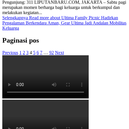
Pengunjung: 311 LIPUTANBARU.COM, JAKARTA – Sabtu pagi
merupakan momen berharga bagi keluarga untuk berkumpul dan
melakukan kegiatan...
Selengkapnya
Read more about Ultima Family Picnic Hadirkan
Pengalaman Berkendara Aman, Gear Ultima Jadi Andalan Mobilitas
Keluarga
Paginasi pos
Previous
1
2
3
4
5
6
7
…
92
Next