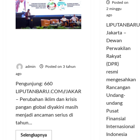
Ekspor
Posted on
Impor
2 minggu
Selalu
Surplus
ago
LIPUTANBARU
Jakarta –
Hadapi Tantangan 2024,
Dewan
Kementan Perkuat Sektor
Perwakilan
Pertanian Lewat
Rakyat
Musrenbangtannas 2023
(DPR)
admin
Posted on 3 tahun
resmi
ago
mengesahkan
Pengunjung: 660
Rancangan
LIPUTANBARU.COM//JAKARTA
Undang-
– Perubahan iklim dan krisis
undang
pangan global diyakini masih
Pusat
menjadi ancaman serius di
Finansial
tahun...
Internasional
Indonesia
Read
Selengkapnya
more