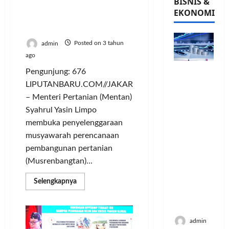
BISNIS &
Musrenbangtan, Mentan
EKONOMI
Paparkan Neraca Ekspor
Impor Selalu Surplus
admin
Posted on 3 tahun
ago
PFII
Pengunjung: 676
Strategis
LIPUTANBARU.COM//JAKARTA
untuk
– Menteri Pertanian (Mentan)
Memperk
Syahrul Yasin Limpo
uat
membuka penyelenggaraan
Sektor
musyawarah perencanaan
Ekonomi
pembangunan pertanian
dan
Moneter
(Musrenbangtan)...
Jangka
Read
Selengkapnya
Panjang
more
Menenga
about
Musrenbangtan,
h
Mentan
Paparkan
admin
Neraca