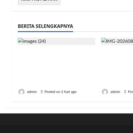
BERITA SELENGKAPNYA
Gugatan Rp100 Juta
Resmi Lulus
terhadap Connie
Politeknik E
Rahakundini Bakrie
Kementan S
Terdaftar di PN Cibinong, Ini
Dukung Tra
Perkaranya
Pertanian I
admin
Posted on 2 hari ago
admin
Pos