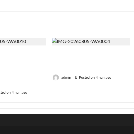
! 126 Mahasiswa
Jumat Berkah, BRI Bekasi
njiniring
Harapan Indah Gaungkan
iap Terjun
Semangat Berbagi
nsformasi
admin
Posted on 4 hari ago
ndonesia
ted on 4 hari ago