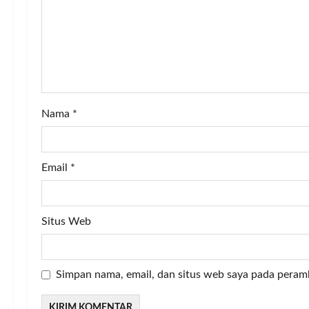
a
t
i
o
Nama
*
n
Email
*
Situs Web
Simpan nama, email, dan situs web saya pada peram