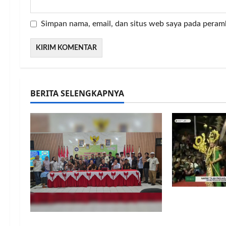
Simpan nama, email, dan situs web saya pada peram
BERITA SELENGKAPNYA
Wayang Ajen
Panggung ke
Revolusi At
Penguatan Manajemen Satu