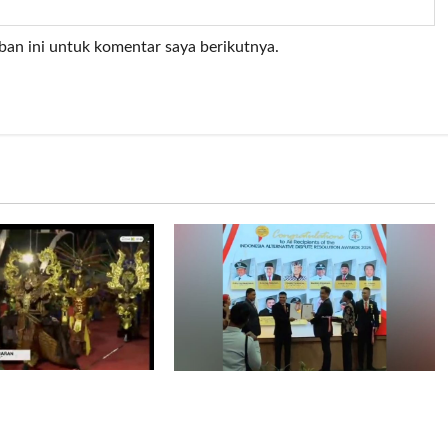
ban ini untuk komentar saya berikutnya.
 Carnival: “Dari
Desa Duda Timur
 Jalan Raya,
mendapatkan Penghargaan
raksi Wisata
Indonesia Alternative