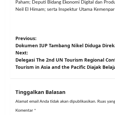
Paham; Deputi Bidang Ekonomi Digital dan Pro
Neil El Himam; serta Inspektur Utama Kemenpare
P
Previous:
Dokumen IUP Tambang Nikel Diduga Direka
o
Next:
s
Delegasi The 2nd UN Tourism Regional Co
Tourism in Asia and the Pacific Diajak Bela
t
n
a
Tinggalkan Balasan
v
Alamat email Anda tidak akan dipublikasikan.
Ruas yang
Komentar
*