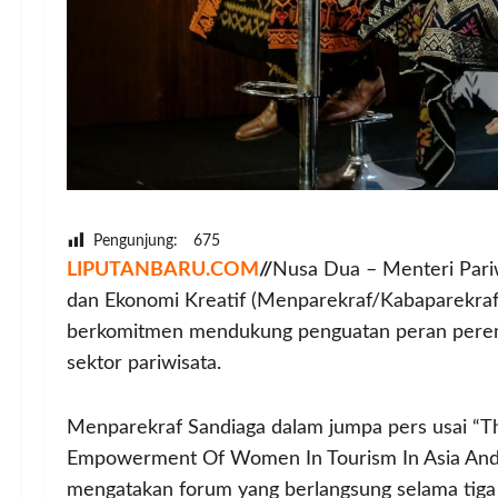
Pengunjung:
675
LIPUTANBARU.COM
//
Nusa Dua – Menteri Pariw
dan Ekonomi Kreatif (Menparekraf/Kabaparekra
berkomitmen mendukung penguatan peran pere
sektor pariwisata.
Menparekraf Sandiaga dalam jumpa pers usai “
Empowerment Of Women In Tourism In Asia And Th
mengatakan forum yang berlangsung selama tiga 