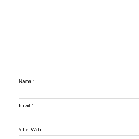
i
g
a
t
i
o
n
Nama
*
Email
*
Situs Web