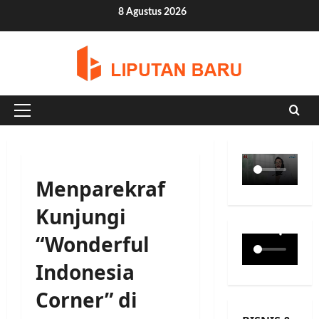
Skip
8 Agustus 2026
to
content
Primary
Menu
Menparekraf
Kunjungi
“Wonderful
Indonesia
Corner” di