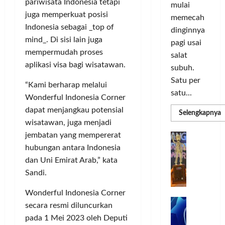
o
d
a
pariwisata Indonesia tetapi
n
mulai
r
i
s
I
juga memperkuat posisi
memecah
m
r
d
n
Indonesia sebagai _top of
dinginnya
a
i
i
o
mind_. Di sisi lain juga
pagi usai
s
k
S
v
mempermudah proses
i
salat
a
e
a
aplikasi visa bagi wisatawan.
D
n
l
subuh.
s
i
L
u
i
Satu per
“Kami berharap melalui
g
u
r
satu...
Wonderful Indonesia Corner
i
m
u
Posted
t
dapat menjangkau potensial
a
h
R
Selengkapnya
on
m
a
C
wisatawan, juga menjadi
I
3
a
l
o
n
T
jembatan yang mempererat
G
minggu
P
P
l
d
ago
a
hubungan antara Indonesia
C
e
o
L
o
b
dan Uni Emirat Arab,” kata
3
r
r
n
u
R
Sandi.
b
N
I
e
n
H
a
M
s
P
g
Wonderful Indonesia Corner
d
n
A
i
M
k
R
secara resmi diluncurkan
k
G
a
P
e
a
pada 1 Mei 2023 oleh Deputi
T
a
E
K
n