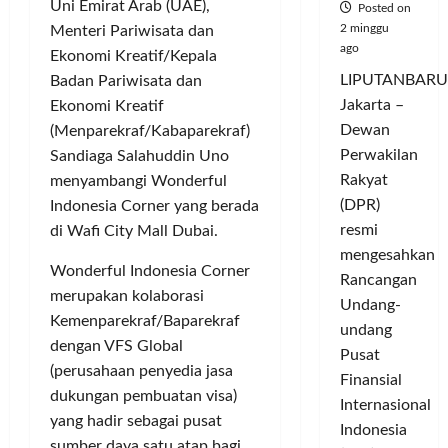
Uni Emirat Arab (UAE),
Posted on
2 minggu
Menteri Pariwisata dan
ago
Ekonomi Kreatif/Kepala
LIPUTANBARU
Badan Pariwisata dan
Jakarta –
Ekonomi Kreatif
Dewan
(Menparekraf/Kabaparekraf)
Perwakilan
Sandiaga Salahuddin Uno
Rakyat
menyambangi Wonderful
(DPR)
Indonesia Corner yang berada
resmi
di Wafi City Mall Dubai.
mengesahkan
Wonderful Indonesia Corner
Rancangan
merupakan kolaborasi
Undang-
Kemenparekraf/Baparekraf
undang
dengan VFS Global
Pusat
(perusahaan penyedia jasa
Finansial
dukungan pembuatan visa)
Internasional
yang hadir sebagai pusat
Indonesia
sumber daya satu atap bagi