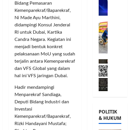
n
Bidang Pemasaran
n
L
o
u
G
Kemenparekraf/Baparekraf,
A
m
j
o
B
i
Ni Made Ayu Marthini,
u
w
Posted
B
G
t
G
on
didampingi Konsul Jenderal
e
e
o
m
8
i
s
RI untuk Dubai, Kartika
r
bulan
w
e
o
,
Candra Negara. Kegiatan ini
ago
s
e
n
r
T
menjadi bentuk konkret
a
s
P
n
a
pelaksanaan MoU yang sudah
m
K
e
a
n
terjalin antara Kemenparekraf
M
a
o
r
t
a
i
T
dan VFS Global yang dalam
n
k
a
m
l
Ü
s
u
P
hal ini VFS jaringan Dubai.
P
a
V
e
a
a
o
d
R
Hadir mendampingi
r
t
m
h
K
h
v
K
Menparekraf Sandiaga,
u
o
e
e
a
e
n
n
Deputi Bidang Industri dan
-
i
s
p
g
,
Investasi
POLITIK
2
n
i
e
k
d
Kemenparekraf/Baparekraf,
& HUKUM
,
l
,
r
a
a
Rizki Handayani Mustafa;
K
a
I
c
s
n