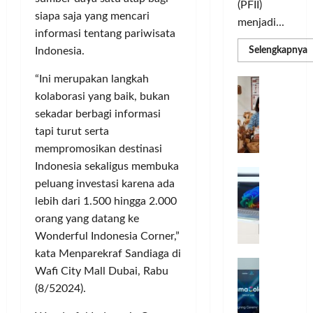
(PFII)
siapa saja yang mencari
menjadi...
informasi tentang pariwisata
R
Selengkapnya
Indonesia.
m
a
“Ini merupakan langkah
P
I
S
kolaborasi yang baik, bukan
N
u
M
A
sekadar berbagi informasi
S
C
E
tapi turut serta
d
R
M
mempromosikan destinasi
J
A
Indonesia sekaligus membuka
P
A
F
M
peluang investasi karena ada
c
T
lebih dari 1.500 hingga 2.000
e
F
r
orang yang datang ke
e
H
s
Wonderful Indonesia Corner,”
a
t
kata Menparekraf Sandiaga di
r
d
i
Wafi City Mall Dubai, Rabu
e
i
v
(8/52024).
a
r
a
l
k