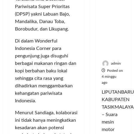
Hangatn
P
L
r
l
Pariwisata Super Prioritas
ya
a
u
i
u
(DPSP) yakni Labuan Bajo,
Persauda
n
m
n
a
raan di
Mandalika, Danau Toba,
c
a
g
s
Rumah
o
C
Borobudur, dan Likupang.
a
P
Panggun
r
o
n
a
Di dalam Wonderful
g
a
l
P
s
Tasikmal
n
Indonesia Corner para
o
e
a
aya
D
r
r
pengunjung juga disuguhi
r
o
I
n
d
berbagai makanan ringan dan
admin
r
M
a
a
kopi berbahan baku lokal
Posted on
o
A
j
n
4 minggu
sehingga cita rasa yang
n
G
u
T
ago
dihadirkan menggambarkan
g
E
a
a
LIPUTANBARU
kehangatan pariwisata
T
d
l
m
KABUPATEN
r
Indonesia.
a
T
p
TASIKMALAYA
a
n
e
i
Menurut Sandiaga, kolaborasi
n
M
– Suara
r
l
ini tidak hanya meningkatkan
s
e
l
mesin
k
f
n
kesadaran akan potensi
u
a
motor