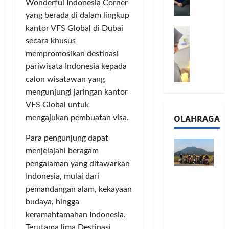
l
Wonderful Indonesia Corner
m
a
2
yang berada di dalam lingkup
e
n
0
kantor VFS Global di Dubai
M
1
G
2
secara khusus
e
6
a
6
l
S
mempromosikan destinasi
r
J
a
e
a
pariwisata Indonesia kepada
a
l
r
n
d
calon wisatawan yang
u
i
s
i
mengunjungi jaringan kantor
i
e
i
A
VFS Global untuk
B
s
3
j
OLAHRAGA
mengajukan pembuatan visa.
R
5
T
a
I
G
a
n
Para pengunjung dapat
m
H
h
g
menjelajahi beragam
o
a
u
U
pengalaman yang ditawarkan
,
d
n
M
Touring
B
Indonesia, mulai dari
i
d
K
Penuh
R
r
pemandangan alam, kekayaan
a
M
Cerita, LA
I
k
n
P
budaya, hingga
32 Riders
K
a
J
e
keramahtamahan Indonesia.
Nikmati
C
n
a
r
Terutama lima Destinasi