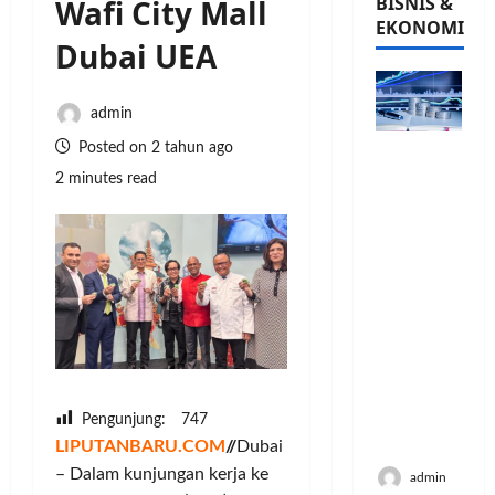
BISNIS &
Wafi City Mall
EKONOMI
Dubai UEA
admin
Posted on 2 tahun ago
PFII
Strategis
2 minutes read
untuk
Memperk
uat
Sektor
Ekonomi
dan
Moneter
Jangka
Panjang
Menenga
Pengunjung:
747
h
LIPUTANBARU.COM
//
Dubai
– Dalam kunjungan kerja ke
admin