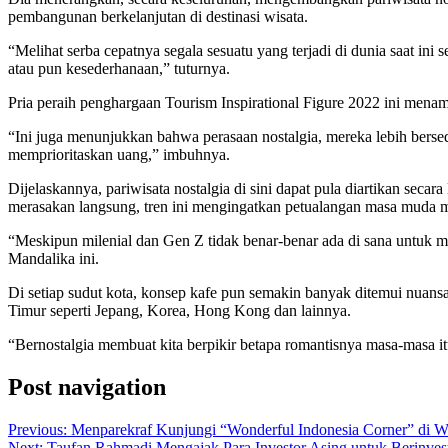
pembangunan berkelanjutan di destinasi wisata.
“Melihat serba cepatnya segala sesuatu yang terjadi di dunia saat i
atau pun kesederhanaan,” tuturnya.
Pria peraih penghargaan Tourism Inspirational Figure 2022 ini men
“Ini juga menunjukkan bahwa perasaan nostalgia, mereka lebih ber
memprioritaskan uang,” imbuhnya.
Dijelaskannya, pariwisata nostalgia di sini dapat pula diartikan sec
merasakan langsung, tren ini mengingatkan petualangan masa muda m
“Meskipun milenial dan Gen Z tidak benar-benar ada di sana untuk me
Mandalika ini.
Di setiap sudut kota, konsep kafe pun semakin banyak ditemui nuansa-
Timur seperti Jepang, Korea, Hong Kong dan lainnya.
“Bernostalgia membuat kita berpikir betapa romantisnya masa-masa i
Post navigation
Previous:
Menparekraf Kunjungi “Wonderful Indonesia Corner” di 
Next:
Taufan Rahmadi Mengajak Para Investor Asing untuk Berinvest