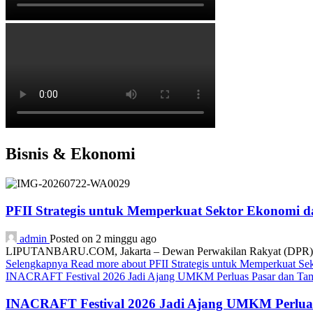
Bisnis & Ekonomi
PFII Strategis untuk Memperkuat Sektor Ekonomi 
admin
Posted on 2 minggu ago
LIPUTANBARU.COM, Jakarta – Dewan Perwakilan Rakyat (DPR) resmi
Selengkapnya
Read more about PFII Strategis untuk Memperkuat S
INACRAFT Festival 2026 Jadi Ajang UMKM Perluas Pasar dan Tam
INACRAFT Festival 2026 Jadi Ajang UMKM Perluas