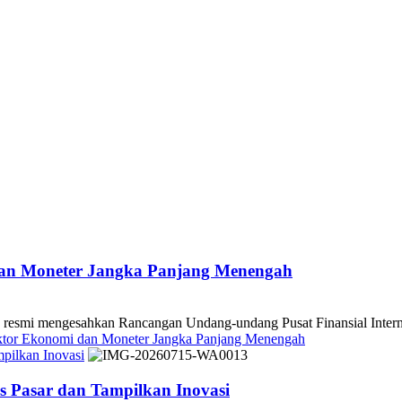
dan Moneter Jangka Panjang Menengah
 mengesahkan Rancangan Undang-undang Pusat Finansial Internasio
ektor Ekonomi dan Moneter Jangka Panjang Menengah
pilkan Inovasi
 Pasar dan Tampilkan Inovasi