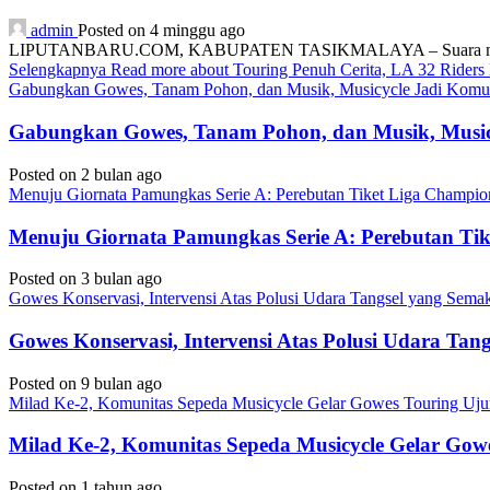
admin
Posted on 4 minggu ago
LIPUTANBARU.COM, KABUPATEN TASIKMALAYA – Suara mesin motor
Selengkapnya
Read more about Touring Penuh Cerita, LA 32 Rider
Gabungkan Gowes, Tanam Pohon, dan Musik, Musicycle Jadi Komuni
Gabungkan Gowes, Tanam Pohon, dan Musik, Musicy
Posted on 2 bulan ago
Menuju Giornata Pamungkas Serie A: Perebutan Tiket Liga Champi
Menuju Giornata Pamungkas Serie A: Perebutan Ti
Posted on 3 bulan ago
Gowes Konservasi, Intervensi Atas Polusi Udara Tangsel yang Sem
Gowes Konservasi, Intervensi Atas Polusi Udara Ta
Posted on 9 bulan ago
Milad Ke-2, Komunitas Sepeda Musicycle Gelar Gowes Touring Uj
Milad Ke-2, Komunitas Sepeda Musicycle Gelar Gow
Posted on 1 tahun ago