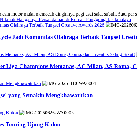
 mulai memecah dinginnya pagi usai salat subuh. Satu per sa
s Nikmati Hangatnya Persaudaraan di Rumah Panggung Tasikmalaya
tas Olahraga Terbaik Tangsel Creative Awards 2026
cle Jadi Komunitas Olahraga Terbaik Tangsel Creat
ons Memanas, AC Milan, AS Roma, Como, dan Juventus Saling Sikut!
ket Liga Champions Memanas, AC Milan, AS Roma, Co
akin Mengkhawatirkan
ngsel yang Semakin Mengkhawatirkan
ung Kulon
es Touring Ujung Kulon