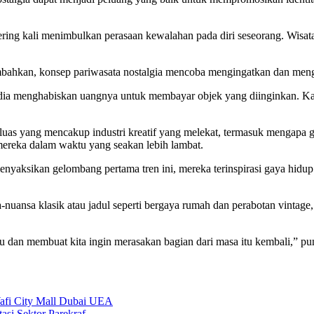
ni sering kali menimbulkan perasaan kewalahan pada diri seseorang. Wi
ambahkan, konsep pariwasata nostalgia mencoba mengingatkan dan meng
sedia menghabiskan uangnya untuk membayar objek yang diinginkan. K
ara luas yang mencakup industri kreatif yang melekat, termasuk mengapa 
ereka dalam waktu yang seakan lebih lambat.
nyaksikan gelombang pertama tren ini, mereka terinspirasi gaya hidup 
nuansa klasik atau jadul seperti bergaya rumah dan perabotan vintage,
tu dan membuat kita ingin merasakan bagian dari masa itu kembali,” p
Wafi City Mall Dubai UEA
asi Sektor Parekraf