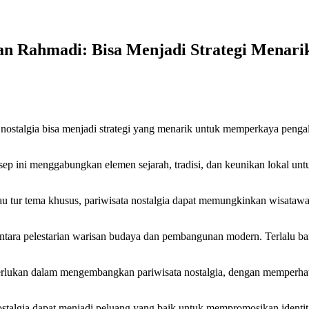
an Rahmadi: Bisa Menjadi Strategi Menari
talgia bisa menjadi strategi yang menarik untuk memperkaya penga
sep ini menggabungkan elemen sejarah, tradisi, dan keunikan lokal 
h, atau tur tema khusus, pariwisata nostalgia dapat memungkinkan wisa
tara pelestarian warisan budaya dan pembangunan modern. Terlalu ban
iperlukan dalam mengembangkan pariwisata nostalgia, dengan memperhati
talgia dapat menjadi peluang yang baik untuk mempromosikan identit