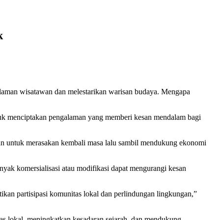
k
laman wisatawan dan melestarikan warisan budaya. Mengapa
untuk menciptakan pengalaman yang memberi kesan mendalam bagi
tawan untuk merasakan kembali masa lalu sambil mendukung ekonomi
yak komersialisasi atau modifikasi dapat mengurangi kesan
kan partisipasi komunitas lokal dan perlindungan lingkungan,”
as lokal, meningkatkan kesadaran sejarah, dan mendukung