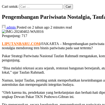
Cari untuk:
Pengembangan Pariwisata Nostalgia, Tauf
admin
Posted on 2 tahun ago
2 minutes read
Pengunjung:
717
LIPUTANBARU.COM
//
JAKARTA – Mengembangkan pariwisata nos
nostalgia mendorong tren bisnis pariwisata pada saat tertentu?
Pakar Strategi Pariwisata Nasional Taufan Rahmadi mengatakan, kon
pengunjung.
“Bisa melalui rekreasi acara sejarah, restorasi bangunan bersejara
lokal,” ujar Taufan Rahmadi.
Namun, lanjut Taufan, penting untuk memperhatikan keseimbangan an
autentisitas dan mempengaruhi integritas budaya.
“Oleh karena itu, pendekatan yang berkelanjutan dan berhati-hati d
ungkap Dewan Pakar TKN Prabowo-Gibran ini.
Dia menerangkan, secara keseluruhan, mengembangkan pariwisata nos