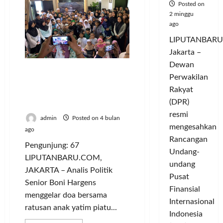
Posted on
Bingkisan
Ramadan
2 minggu
1447
ago
Hijriah
LIPUTANBARU
Jakarta –
Dewan
Bersama Anak Yatim
Perwakilan
Piatu, Boni Hargens Gelar
Rakyat
Do’a Bagi Perdamaian
(DPR)
Dunia
resmi
admin
Posted on 4 bulan
mengesahkan
ago
Rancangan
Pengunjung: 67
Undang-
LIPUTANBARU.COM,
undang
JAKARTA – Analis Politik
Pusat
Senior Boni Hargens
Finansial
menggelar doa bersama
Internasional
ratusan anak yatim piatu...
Indonesia