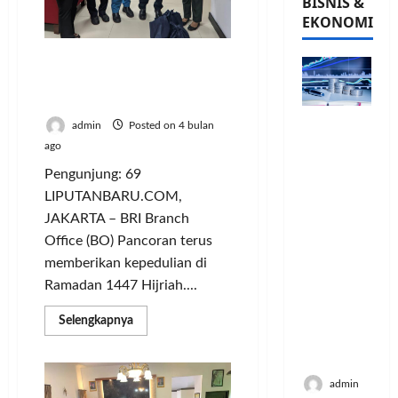
BISNIS &
EKONOMI
BRI BO Pancoran
Salurkan Bingkisan
Ramadan 1447 Hijriah
PFII
admin
Posted on 4 bulan
Strategis
ago
untuk
Pengunjung: 69
Memperk
LIPUTANBARU.COM,
uat
JAKARTA – BRI Branch
Sektor
Ekonomi
Office (BO) Pancoran terus
dan
memberikan kepedulian di
Moneter
Ramadan 1447 Hijriah....
Jangka
Panjang
Read
Selengkapnya
more
Menenga
about
h
BRI
BO
Pancoran
admin
Salurkan