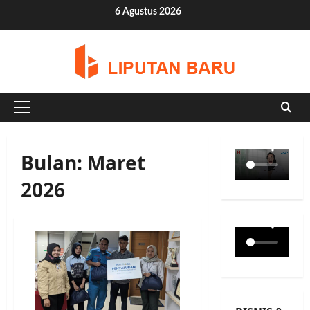
Skip
6 Agustus 2026
to
content
Primary
Menu
Bulan:
Maret
2026