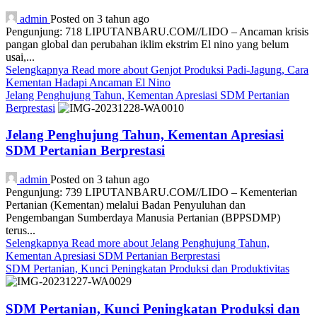
admin
Posted on 3 tahun ago
Pengunjung: 718 LIPUTANBARU.COM//LIDO – Ancaman krisis
pangan global dan perubahan iklim ekstrim El nino yang belum
usai,...
Selengkapnya
Read more about Genjot Produksi Padi-Jagung, Cara
Kementan Hadapi Ancaman El Nino
Jelang Penghujung Tahun, Kementan Apresiasi SDM Pertanian
Berprestasi
Jelang Penghujung Tahun, Kementan Apresiasi
SDM Pertanian Berprestasi
admin
Posted on 3 tahun ago
Pengunjung: 739 LIPUTANBARU.COM//LIDO – Kementerian
Pertanian (Kementan) melalui Badan Penyuluhan dan
Pengembangan Sumberdaya Manusia Pertanian (BPPSDMP)
terus...
Selengkapnya
Read more about Jelang Penghujung Tahun,
Kementan Apresiasi SDM Pertanian Berprestasi
SDM Pertanian, Kunci Peningkatan Produksi dan Produktivitas
SDM Pertanian, Kunci Peningkatan Produksi dan