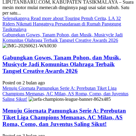
LIPUTANBARU.COM, KABUPATEN TASIKMALAYA – Suara
mesin motor mulai memecah dinginnya pagi usai salat subuh. Satu
per satu...
Selengkapnya
Read more about Touring Penuh Cerita, LA 32
Riders Nikmati Hangatnya Persaudaraan di Rumah Panggung
Tasikmalaya
Gabungkan Gowes, Tanam Pohon, dan Musik, Musicycle Jadi
Komunitas Olahraga Terbaik Tangsel Creative Awards 2026
Gabungkan Gowes, Tanam Pohon, dan Musik,
Musicycle Jadi Komunitas Olahraga Terbaik
Tangsel Creative Awards 2026
Posted on 2 bulan ago
Menuju Giornata Pamungkas Serie A: Perebutan Tiket Liga
Champions Memanas, AC Milan, AS Roma, Como, dan Juventus
Saling Sikut!
Menuju Giornata Pamungkas Serie A: Perebutan
Tiket Liga Champions Memanas, AC Milan, AS
Roma, Como, dan Juventus Saling Sikut!
Posted on 3 bulan ago