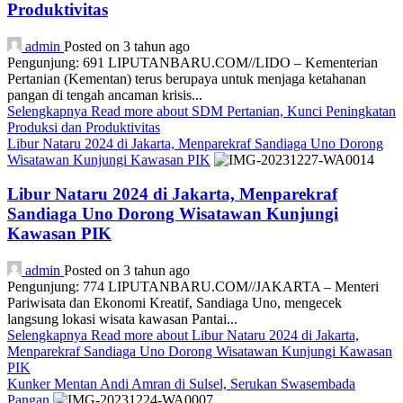
Produktivitas
admin
Posted on 3 tahun ago
Pengunjung: 691 LIPUTANBARU.COM//LIDO – Kementerian
Pertanian (Kementan) terus berupaya untuk menjaga ketahanan
pangan di tengah ancaman krisis...
Selengkapnya
Read more about SDM Pertanian, Kunci Peningkatan
Produksi dan Produktivitas
Libur Nataru 2024 di Jakarta, Menparekraf Sandiaga Uno Dorong
Wisatawan Kunjungi Kawasan PIK
Libur Nataru 2024 di Jakarta, Menparekraf
Sandiaga Uno Dorong Wisatawan Kunjungi
Kawasan PIK
admin
Posted on 3 tahun ago
Pengunjung: 774 LIPUTANBARU.COM//JAKARTA – Menteri
Pariwisata dan Ekonomi Kreatif, Sandiaga Uno, mengecek
langsung lokasi wisata kawasan Pantai...
Selengkapnya
Read more about Libur Nataru 2024 di Jakarta,
Menparekraf Sandiaga Uno Dorong Wisatawan Kunjungi Kawasan
PIK
Kunker Mentan Andi Amran di Sulsel, Serukan Swasembada
Pangan