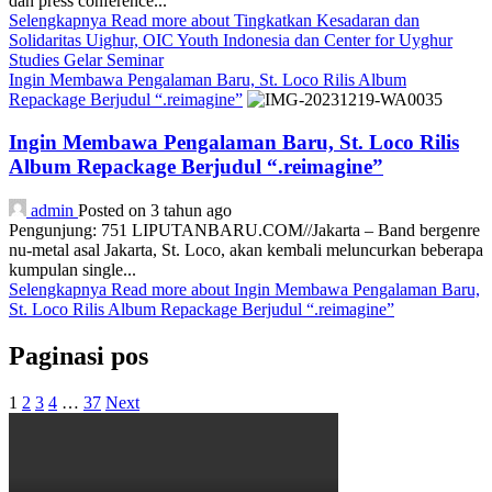
dan press conference...
Selengkapnya
Read more about Tingkatkan Kesadaran dan
Solidaritas Uighur, OIC Youth Indonesia dan Center for Uyghur
Studies Gelar Seminar
Ingin Membawa Pengalaman Baru, St. Loco Rilis Album
Repackage Berjudul “.reimagine”
Ingin Membawa Pengalaman Baru, St. Loco Rilis
Album Repackage Berjudul “.reimagine”
admin
Posted on 3 tahun ago
Pengunjung: 751 LIPUTANBARU.COM//Jakarta – Band bergenre
nu-metal asal Jakarta, St. Loco, akan kembali meluncurkan beberapa
kumpulan single...
Selengkapnya
Read more about Ingin Membawa Pengalaman Baru,
St. Loco Rilis Album Repackage Berjudul “.reimagine”
Paginasi pos
1
2
3
4
…
37
Next