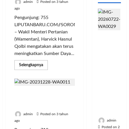
admin
Posted on 3 tahun
ago
Pengunjung: 755
LIPUTANBARU.COM//SORONG
– Wakil Menteri Pertanian
PFII
(Wamentan), Harvick Hasnul
Strategis
Qolbi mengatakan akan terus
untuk
meningkatkan Sumber Daya...
Memperk
uat
Read
Selengkapnya
Sektor
more
about
Ekonomi
Wamentan
dan
Akan
Terus
Moneter
Tingkatkan
Jangka
Genjot Produksi Padi-
SDM
untuk
Panjang
Jagung, Cara Kementan
Akselerasi
Menenga
Hadapi Ancaman El Nino
Sektor
Pertanian
h
di
admin
Posted on 3 tahun
Sorong
admin
ago
Posted on 2