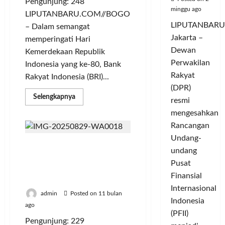
Pengunjung: 248
minggu ago
LIPUTANBARU.COM//BOGOR
LIPUTANBARU
– Dalam semangat
Jakarta –
memperingati Hari
Dewan
Kemerdekaan Republik
Perwakilan
Indonesia yang ke-80, Bank
Rakyat
Rakyat Indonesia (BRI)...
(DPR)
Read
Selengkapnya
resmi
more
about
mengesahkan
Berdayakan
UMKM,
Rancangan
BRI
Undang-
Dukung
BRI BO Karawang –
Penuh
undang
Festival
Kantor Imigrasi Adakan
Merah
Pusat
Pelatihan Hospitality
Putih
Bogor
Finansial
Pelayanan Prima
2025
Internasional
admin
Posted on 11 bulan
Indonesia
ago
(PFII)
Pengunjung: 229