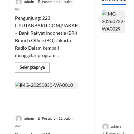
admin
Posted on 11 bulan
ago
Pengunjung: 223
LIPUTANBARU.COM//JAKARTA
– Bank Rakyat Indonesia (BRI)
PFII
Branch Office (BO) Jakarta
Strategis
Radio Dalam kembali
untuk
menggelar program...
Memperk
uat
Read
Selengkapnya
Sektor
more
about
Ekonomi
BRI
dan
BO
Jakarta
Moneter
Radio
Berdayakan UMKM, BRI
Dalam
Jangka
Berbagi
Dukung Penuh Festival
Panjang
Jumat
Merah Putih Bogor 2025
Berkah
Menenga
ke
h
Masyarakat
admin
Posted on 11 bulan
Sekitar
ago
admin
Posted on 2