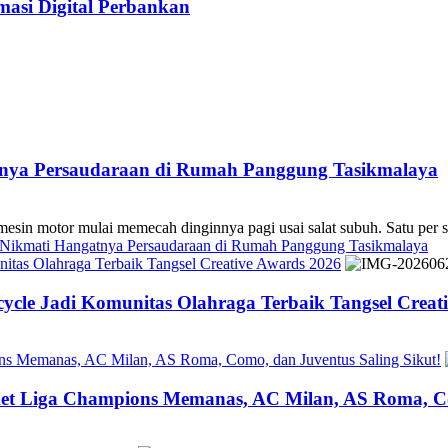
asi Digital Perbankan
atnya Persaudaraan di Rumah Panggung Tasikmalaya
 mulai memecah dinginnya pagi usai salat subuh. Satu per sa
s Nikmati Hangatnya Persaudaraan di Rumah Panggung Tasikmalaya
tas Olahraga Terbaik Tangsel Creative Awards 2026
cle Jadi Komunitas Olahraga Terbaik Tangsel Creat
ons Memanas, AC Milan, AS Roma, Como, dan Juventus Saling Sikut!
ket Liga Champions Memanas, AC Milan, AS Roma, Co