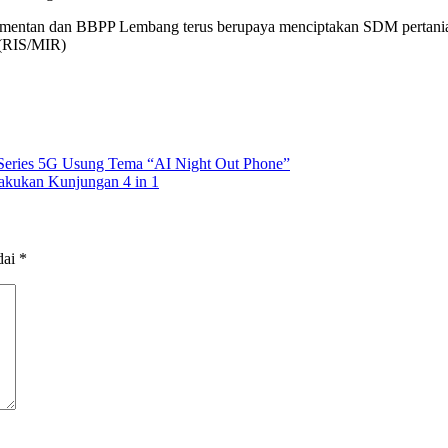
Kementan dan BBPP Lembang terus berupaya menciptakan SDM pertanian y
 (RIS/MIR)
5 Series 5G Usung Tema “AI Night Out Phone”
akukan Kunjungan 4 in 1
dai
*