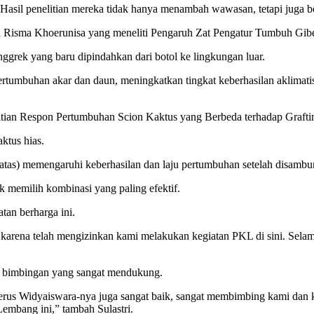
asil penelitian mereka tidak hanya menambah wawasan, tetapi juga ber
isma Khoerunisa yang meneliti Pengaruh Zat Pengatur Tumbuh Gibe
anggrek yang baru dipindahkan dari botol ke lingkungan luar.
umbuhan akar dan daun, meningkatkan tingkat keberhasilan aklimatis
elitian Respon Pertumbuhan Scion Kaktus yang Berbeda terhadap Graft
ktus hias.
g atas) memengaruhi keberhasilan dan laju pertumbuhan setelah disamb
 memilih kombinasi yang paling efektif.
an berharga ini.
rena telah mengizinkan kami melakukan kegiatan PKL di sini. Selama
an bimbingan yang sangat mendukung.
rus Widyaiswara-nya juga sangat baik, sangat membimbing kami dan k
Lembang ini,” tambah Sulastri.