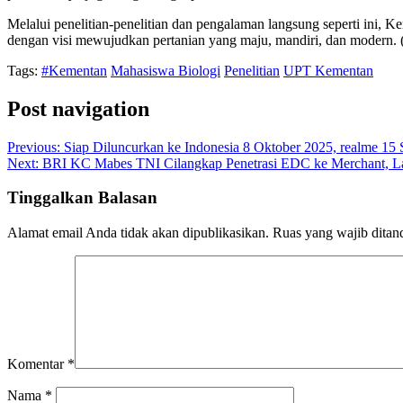
Melalui penelitian-penelitian dan pengalaman langsung seperti ini, 
dengan visi mewujudkan pertanian yang maju, mandiri, dan modern.
Tags:
#Kementan
Mahasiswa Biologi
Penelitian
UPT Kementan
Post navigation
Previous:
Siap Diluncurkan ke Indonesia 8 Oktober 2025, realme 1
Next:
BRI KC Mabes TNI Cilangkap Penetrasi EDC ke Merchant, L
Tinggalkan Balasan
Alamat email Anda tidak akan dipublikasikan.
Ruas yang wajib ditan
Komentar
*
Nama
*