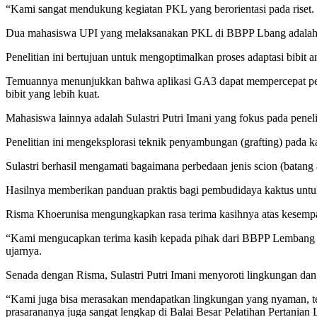
“Kami sangat mendukung kegiatan PKL yang berorientasi pada riset. H
Dua mahasiswa UPI yang melaksanakan PKL di BBPP Lbang adalah R
Penelitian ini bertujuan untuk mengoptimalkan proses adaptasi bibit 
Temuannya menunjukkan bahwa aplikasi GA3 dapat mempercepat pert
bibit yang lebih kuat.
Mahasiswa lainnya adalah Sulastri Putri Imani yang fokus pada pen
Penelitian ini mengeksplorasi teknik penyambungan (grafting) pada ka
Sulastri berhasil mengamati bagaimana perbedaan jenis scion (batan
Hasilnya memberikan panduan praktis bagi pembudidaya kaktus untuk
Risma Khoerunisa mengungkapkan rasa terima kasihnya atas kesempat
“Kami mengucapkan terima kasih kepada pihak dari BBPP Lembang ka
ujarnya.
Senada dengan Risma, Sulastri Putri Imani menyoroti lingkungan d
“Kami juga bisa merasakan mendapatkan lingkungan yang nyaman, te
prasarananya juga sangat lengkap di Balai Besar Pelatihan Pertanian 