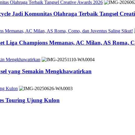
tas Olahraga Terbaik Tangsel Creative Awards 2026
cle Jadi Komunitas Olahraga Terbaik Tangsel Creat
ons Memanas, AC Milan, AS Roma, Como, dan Juventus Saling Sikut!
ket Liga Champions Memanas, AC Milan, AS Roma, Co
akin Mengkhawatirkan
ngsel yang Semakin Mengkhawatirkan
ung Kulon
es Touring Ujung Kulon