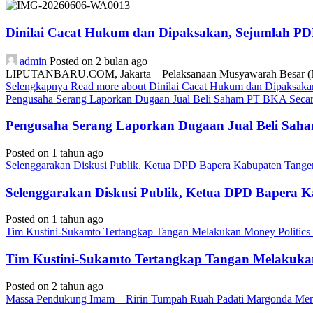
Dinilai Cacat Hukum dan Dipaksakan, Sejumlah P
admin
Posted on 2 bulan ago
LIPUTANBARU.COM, Jakarta – Pelaksanaan Musyawarah Besar (Mub
Selengkapnya
Read more about Dinilai Cacat Hukum dan Dipaksa
Pengusaha Serang Laporkan Dugaan Jual Beli Saham PT BKA Secara
Pengusaha Serang Laporkan Dugaan Jual Beli Saha
Posted on 1 tahun ago
Selenggarakan Diskusi Publik, Ketua DPD Bapera Kabupaten Tange
Selenggarakan Diskusi Publik, Ketua DPD Bapera 
Posted on 1 tahun ago
Tim Kustini-Sukamto Tertangkap Tangan Melakukan Money Politics
Tim Kustini-Sukamto Tertangkap Tangan Melakukan
Posted on 2 tahun ago
Massa Pendukung Imam – Ririn Tumpah Ruah Padati Margonda Me