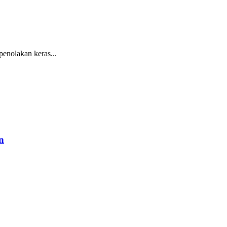
nolakan keras...
n