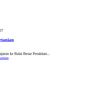
rtanian
an ke Balai Besar Perakitan...
tanian