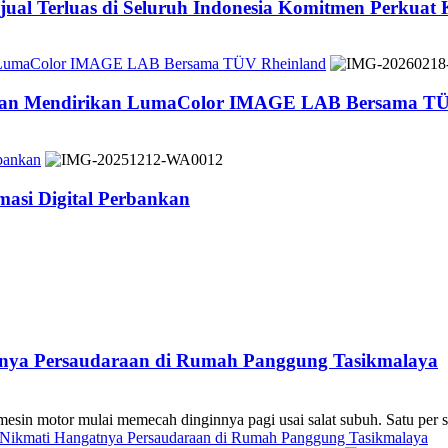
jual Terluas di Seluruh Indonesia Komitmen Perkuat
n LumaColor IMAGE LAB Bersama TÜV Rheinland
 dan Mendirikan LumaColor IMAGE LAB Bersama TÜ
bankan
asi Digital Perbankan
atnya Persaudaraan di Rumah Panggung Tasikmalaya
 mulai memecah dinginnya pagi usai salat subuh. Satu per sa
s Nikmati Hangatnya Persaudaraan di Rumah Panggung Tasikmalaya